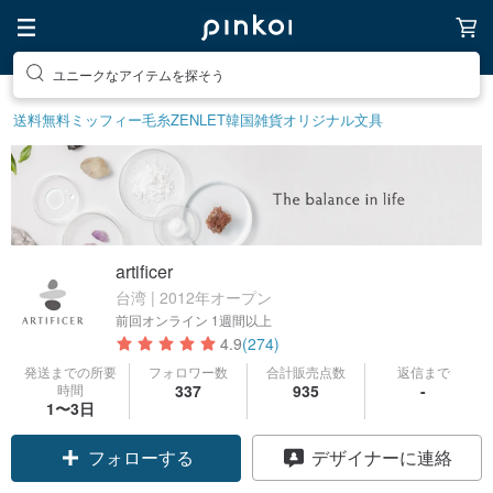
ユニークなアイテムを探そう
送料無料
ミッフィー
毛糸
ZENLET
韓国雑貨
オリジナル文具
artificer
台湾 | 2012年オープン
前回オンライン
1週間以上
4.9
(274)
発送までの所要
フォロワー数
合計販売点数
返信まで
時間
337
935
-
1〜3日
フォローする
デザイナーに連絡