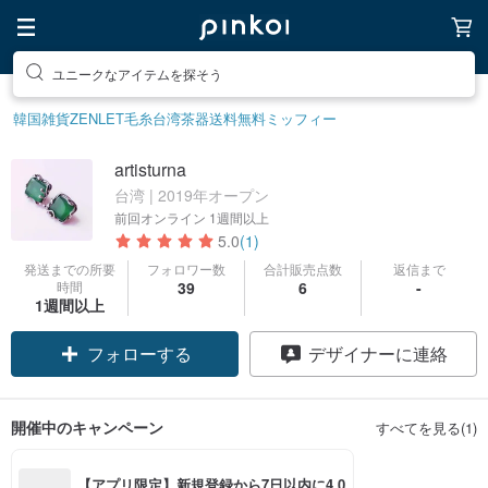
ユニークなアイテムを探そう
韓国雑貨
ZENLET
毛糸
台湾茶器
送料無料
ミッフィー
artisturna
台湾 | 2019年オープン
前回オンライン
1週間以上
5.0
(1)
発送までの所要
フォロワー数
合計販売点数
返信まで
時間
39
6
-
1週間以上
フォローする
デザイナーに連絡
開催中のキャンペーン
すべてを見る(1)
【アプリ限定】新規登録から7日以内に4,0