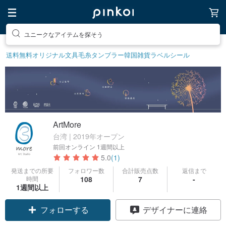
ユニークなアイテムを探そう
送料無料
オリジナル文具
毛糸
タンブラー
韓国雑貨
ラベルシール
ArtMore
台湾 | 2019年オープン
前回オンライン
1週間以上
5.0
(1)
発送までの所要
フォロワー数
合計販売点数
返信まで
時間
108
7
-
1週間以上
フォローする
デザイナーに連絡