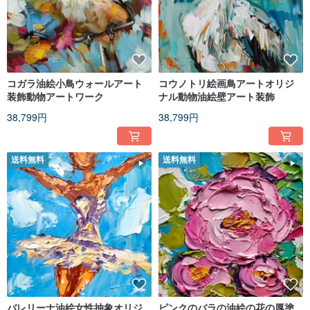
コガラ油絵小鳥ウォールアート
コウノトリ絵画鳥アートオリジ
装飾動物アートワーク
ナル動物油絵壁アート装飾
38,799円
38,799円
送料無料
送料無料
バレリーナ油絵女性抽象オリジ
ピンクのバラの油絵の花の厚塗