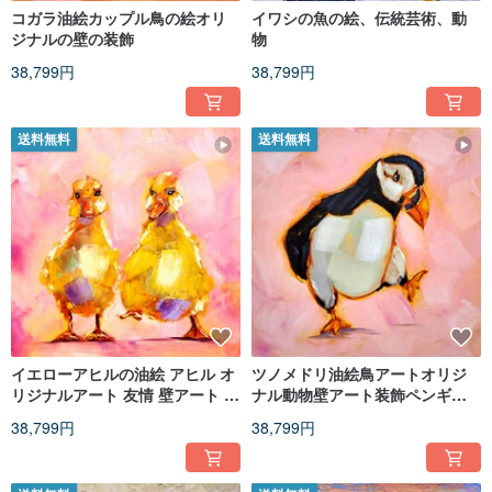
コガラ油絵カップル鳥の絵オリ
イワシの魚の絵、伝統芸術、動
ジナルの壁の装飾
物
38,799円
38,799円
送料無料
送料無料
イエローアヒルの油絵 アヒル オ
ツノメドリ油絵鳥アートオリジ
リジナルアート 友情 壁アート 動
ナル動物壁アート装飾ペンギン
物アート
アートワーク
38,799円
38,799円