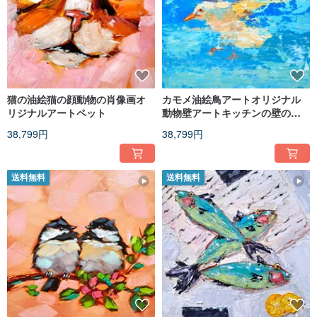
猫の油絵猫の顔動物の肖像画オ
カモメ油絵鳥アートオリジナル
リジナルアートペット
動物壁アートキッチンの壁の装
飾
38,799円
38,799円
送料無料
送料無料