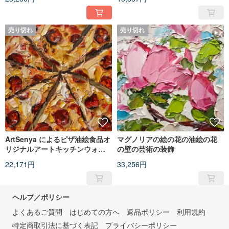
売り切れ
売り切れ
ArtSenya によるピザ油絵食品オ
マグノリアの絵の花の油絵の花
リジナルアートキッチンウォー
の壁の芸術の装飾
ルアート
22,171円
33,256円
ヘルプ／ポリシー
よくあるご質問
はじめての方へ
返品ポリシー
利用規約
特定商取引法に基づく表記
プライバシーポリシー