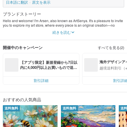
日本語に翻訳
原文を表示
ブランドストーリー
Hello and welcome! I'm Arsen, also known as ArtSenya. It's a pleasure to invite
you to explore my art store, where every piece is an original creation—no
reproductions or prints, only unique artworks crafted with passion and
続きを読む
dedication. My artistic journey began in childhood, where I traded toy cars for
sketchbooks and colored pencils. The joy of coloring books ignited my creative
spark and set me on a path of artistic exploration.
開催中のキャンペーン
すべてを見る(2)
Now, at the age of 22, my passion for art continues to flourish. I'm always
seeking new themes and experimenting with different materials to push the
海外デザインア
boundaries of my creativity:
【アプリ限定】新規登録から7日以
入
内に4,000円以上お買いもので送料
越境送料割引（
Animal Oil Painting: Animals hold a special place in my heart, and capturing
無料（最大500円OFF）
their playful and gentle nature in my paintings brings me immense joy. Whether
it's birds, fish, dogs, or cats, I love depicting the diverse beauty of the animal
割引詳細
割引詳
kingdom.
Flower Paintings: The timeless beauty of flowers never ceases to inspire me. I
believe flower paintings make perfect gifts, capturing the intricate details and
おすすめの人気商品
vibrant colors of nature. Sunflowers, in particular, fascinate me with their radiant
presence and dance with sunlight and breeze.
送料無料
送料無料
送
Landscape Painting: The beauty of landscapes, from serene cityscapes to
breathtaking seascapes, offers endless inspiration. I'm especially drawn to the
scenic charm of Greek landscapes and urban scenes, capturing their essence