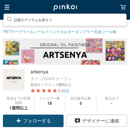
話題のアイテムを探そう
PETテープ
ラベルシール
ドリンクホルダー
タンブラー
毛糸
シール帳
artsenya
タイ | 2024年オープン
前回オンライン
1週間以上
0.0
(0)
発送までの所要
フォロワー数
合計販売点数
返信まで
時間
18
3
-
1週間以上
フォローする
デザイナーに連絡