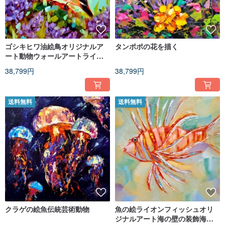
ゴシキヒワ油絵鳥オリジナルア
タンポポの花を描く
ート動物ウォールアートライラ
ックの花アートワーク
38,799円
38,799円
送料無料
送料無料
クラゲの絵魚伝統芸術動物
魚の絵ライオンフィッシュオリ
ジナルアート海の壁の装飾海の