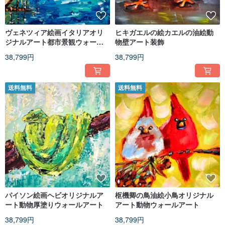
ヴェネツィア絵画イタリアオリ
ヒキガエルの絵カエルの油絵動
ジナルアート都市景観ウォール
物壁アート装飾
アート
38,799円
38,799円
送料無料
送料無料
パイソン絵画ヘビオリジナルア
枢機卿の鳥油絵小鳥オリジナル
ート動物厚塗りウォールアート
アート動物ウォールアート
38,799円
38,799円