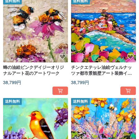
送料無料
送料無料
蜂の油絵ピンクデイジーオリジ
チンクエテッレ油絵ヴェルナッ
ナルアート花のアートワーク
ツァ都市景観壁アート装飾イタ
リア都市アートワーク
38,799円
38,799円
送料無料
送料無料