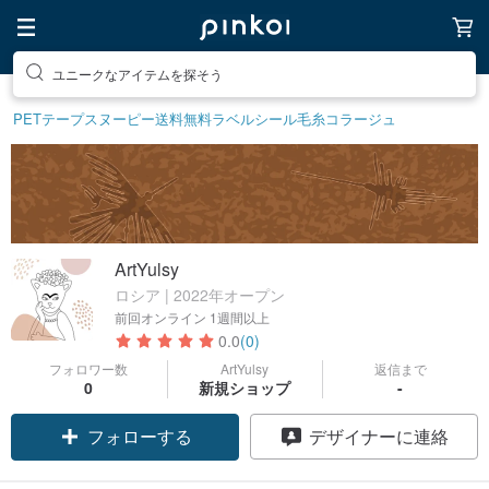
ユニークなアイテムを探そう
PETテープ
スヌーピー
送料無料
ラベルシール
毛糸
コラージュ
ArtYulsy
ロシア | 2022年オープン
前回オンライン
1週間以上
0.0
(0)
フォロワー数
ArtYulsy
返信まで
0
新規ショップ
-
フォローする
デザイナーに連絡