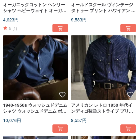
オーガニックコットン ヘンリー
オールドスクール ヴィンテージ
シャツ ヘビーウェイト オーガニ
タトゥー プリント ハワイアン シ
ックコットン ヘンリーシャツ ユ
ャツ ユニセックスウェア
4,623円
9,583円
ニセックス
5
(1)
1940-1950s ウォッシュドデニム
アメリカン レトロ 1950 年代イ
シャツ ウォッシュドデニム ボタ
ンディゴ抜染ストライプ プリン
ンダウンカラーシャツ ユニセッ
ト ウエスタン シャツ、ジェンダ
10,076円
9,557円
クス
ー ニュートラルなウェア