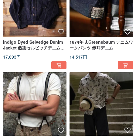
Indigo Dyed Selvedge Denim
1874年 J.Greenebaum デニムワ
Jacket 藍染セルビッチデニムジ
ークパンツ 赤耳デニム
ャケット
17,893円
14,517円