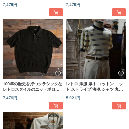
ャツは、さわやかで肌にやさし
ャツは、さわやかで肌にやさし
7,479円
7,479円
く、ジェンダーニュートラルで
く、ジェンダーニュートラルで
す
す
100年の歴史を持つクラシックな
レトロ 洋服 厚手 コットン ニッ
レトロスタイルのニットポロシ
ト ストライプ 海魂 シャツ 丸首
ャツは、さわやかで肌にやさし
半袖 Tシャツ ジェンダーレス ウ
7,479円
5,921円
く、ジェンダーニュートラルで
ェア
す