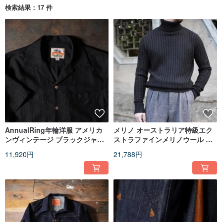
検索結果：17 件
AnnualRing年輪洋服 アメリカ
メリノ オーストラリア特級エク
ンヴィンテージ ブラックジャカ
ストラファインメリノウール ヴ
ードストライプ キューバ襟 ハワ
ィンテージジェントルマン ハイ
11,920円
21,788円
イアンシャツ
ネックセーター ジェンダーレス
スタイル