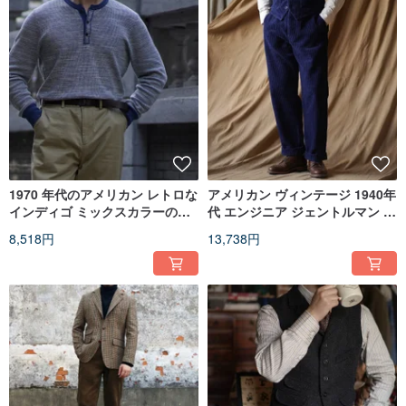
1970 年代のアメリカン レトロな
アメリカン ヴィンテージ 1940年
インディゴ ミックスカラーのヘ
代 エンジニア ジェントルマン オ
ンリー シャツで、性別を問わず
ーバーオール インディゴ コーデ
8,518円
13,738円
着用できます。
ュロイイエローパリス バックル