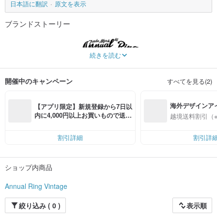
日本語に翻訳
原文を表示
ブランドストーリー
続きを読む
Annual Ring Dress
開催中のキャンペーン
すべてを見る(2)
Established in 2014
Inspired by centuries-old classic Western clothing
A retro label independently developed, designed and produced
海外デザインア
【アプリ限定】新規登録から7日以
入
内に4,000円以上お買いもので送料
越境送料割引（
無料（最大500円OFF）
割引詳細
割引詳
ショップ内商品
Annual Ring Vintage
絞り込み ( 0 )
表示順