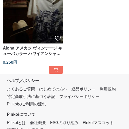
Aloha アメカジ ヴィンテージ キ
ューバカラー ハワイアンシャツ
ドレープテンセル ココナッツボ
8,258円
タン ジェンダーレスコーデ
ヘルプ／ポリシー
よくあるご質問
はじめての方へ
返品ポリシー
利用規約
特定商取引法に基づく表記
プライバシーポリシー
Pinkoiのご利用の流れ
Pinkoiについて
Pinkoiとは
会社概要
ESGの取り組み
Pinkoiマスコット