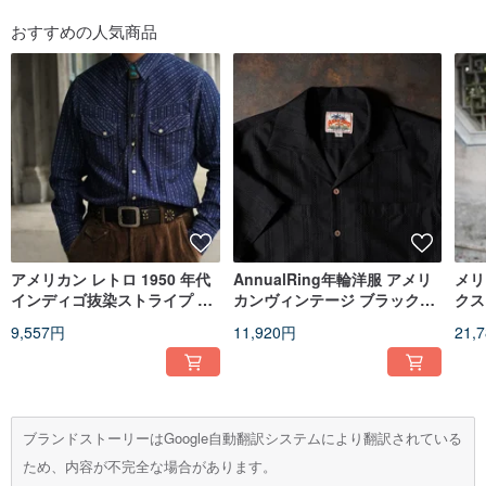
おすすめの人気商品
アメリカン レトロ 1950 年代
AnnualRing年輪洋服 アメリ
メリ
インディゴ抜染ストライプ プ
カンヴィンテージ ブラックジ
クス
リント ウエスタン シャツ、ジ
ャカードストライプ キューバ
ル 
9,557円
11,920円
21,
ェンダー ニュートラルなウェ
襟 ハワイアンシャツ
ン 
ア
ダー
ブランドストーリーはGoogle自動翻訳システムにより翻訳されている
ため、内容が不完全な場合があります。