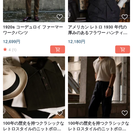
1920s コーデュロイ ファーマー
アメリカン レトロ 1930 年代の
ワークパンツ
厚みのあるフラワー ハンティン
グ テーラーメイドの紳士用ベス
12,699円
12,180円
トで、性別を問わず着用できま
す
4
(1)
100年の歴史を持つクラシックな
100年の歴史を持つクラシックな
レトロスタイルのニットポロシ
レトロスタイルのニットポロシ