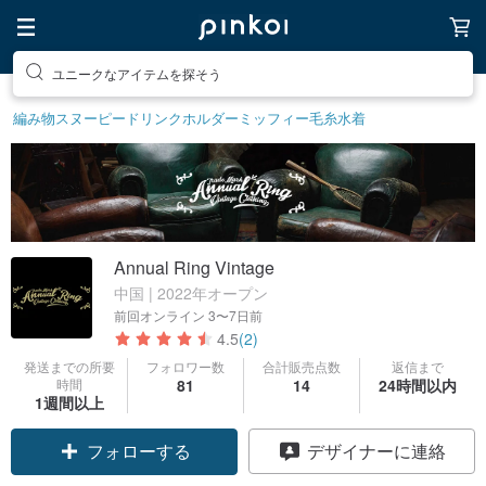
ユニークなアイテムを探そう
編み物
スヌーピー
ドリンクホルダー
ミッフィー
毛糸
水着
Annual Ring Vintage
中国 | 2022年オープン
前回オンライン
3〜7日前
4.5
(2)
発送までの所要
フォロワー数
合計販売点数
返信まで
時間
81
14
24時間以内
1週間以上
フォローする
デザイナーに連絡