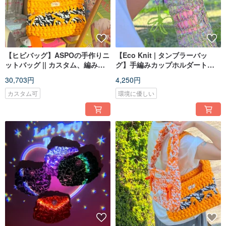
【ヒビバッグ】ASPOの手作りニ
【Eco Knit | タンブラーバッ
ットバッグ || カスタム、編み
グ】手編みカップホルダートー
物、ショルダーバッグ、トート
ト マイボトル用
30,703円
4,250円
バッグ
カスタム可
環境に優しい