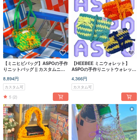
【ミニヒビバッグ】ASPOの手作
【HEEBEE ミニウォレット】
りニットバッグ || カスタムニッ
ASPOの手作りニットウォレット
ト2waybagミニバッグ
|| カスタム、名刺財布
8,894円
4,366円
カスタム可
カスタム可
5
(2)