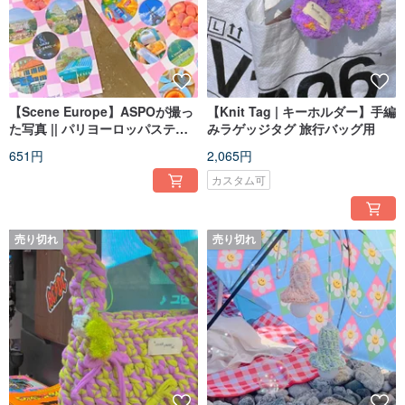
【Scene Europe】ASPOが撮っ
【Knit Tag | キーホルダー】手編
た写真 || パリヨーロッパステッ
みラゲッジタグ 旅行バッグ用
カー、ダイアリーデコレーショ
651円
2,065円
ン
カスタム可
売り切れ
売り切れ