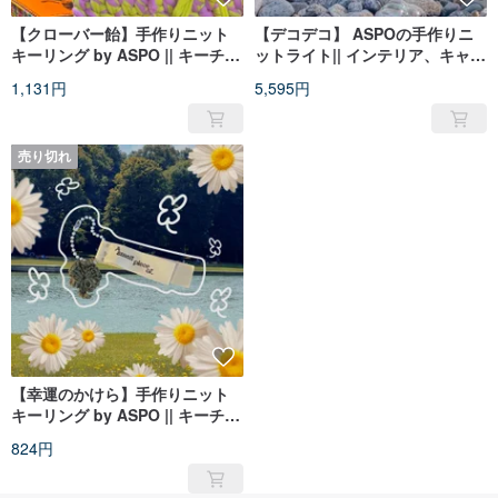
【クローバー飴】手作りニット
【デコデコ】 ASPOの手作りニ
キーリング by ASPO || キーチェ
ットライト|| インテリア、キャン
ーン, お守り, 贈り物,げんてい,
プ、ムードライト、ピクニック
1,131円
5,595円
クローバー
売り切れ
【幸運のかけら】手作りニット
キーリング by ASPO || キーチェ
ーン, お守り, 贈り物,げんてい,
824円
クローバー