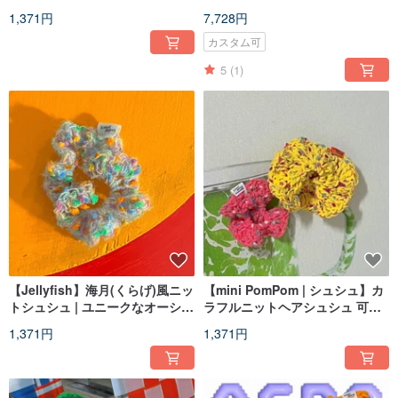
|| y2k, チェーンバッグ, カスタム
1,371円
7,728円
カスタム可
5
(1)
【Jellyfish】海月(くらげ)風ニッ
【mini PomPom | シュシュ】カ
トシュシュ | ユニークなオーシャ
ラフルニットヘアシュシュ 可愛
ンスタイル
い髪飾り
1,371円
1,371円