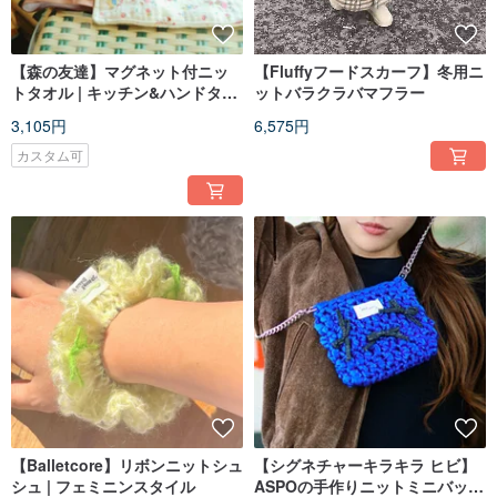
【森の友達】マグネット付ニッ
【Fluffyフードスカーフ】冬用ニ
トタオル | キッチン&ハンドタオ
ットバラクラバマフラー
ル
3,105円
6,575円
カスタム可
【Balletcore】リボンニットシュ
【シグネチャーキラキラ ヒビ】
シュ | フェミニンスタイル
ASPOの手作りニットミニバッグ