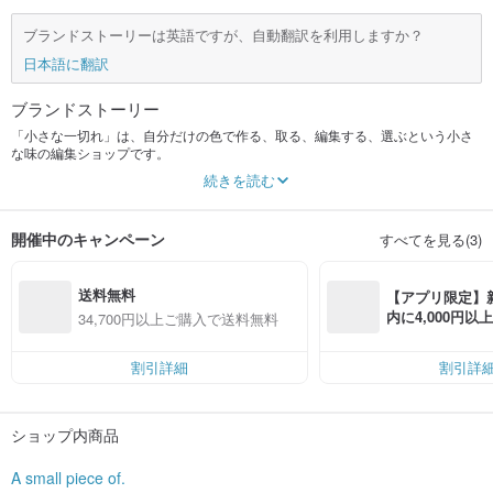
ブランドストーリーは英語ですが、自動翻訳を利用しますか？
日本語に翻訳
ブランドストーリー
「小さな一切れ」は、自分だけの色で作る、取る、編集する、選ぶという小さ
な味の編集ショップです。
私は好きな編み物の小道具やバッグ、雑貨を作っています。
続きを読む
「A small piece of」は、個人の好みから生まれたブランドです。
開催中のキャンペーン
すべてを見る(3)
「ASPO」のストーリーは、「いろいろな選択肢の中から私の好みを集めてみ
ませんか？」というアイデアから始まりました
送料無料
私は自分の好きなものを作り、好きな瞬間を撮影し、感性で編集し、「小さな
【アプリ限定】
一片のように」でそれぞれの小さな味を集めました
内に4,000円
34,700円以上ご購入で送料無料
無料（最大500円
-
割引詳細
割引詳
"A small piece of." is a small taste editing shop with my own colors of making,
taking,
editing, and selecting.
ショップ内商品
I am making knitting props, bags and various miscellaneous goods that I like.
"A small piece of." is a brand that originated from personal taste.
A small piece of.