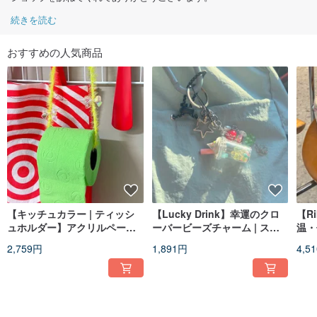
続きを読む
おすすめの人気商品
【キッチュカラー | ティッシ
【Lucky Drink】幸運のクロ
【R
ュホルダー】アクリルペーパ
ーバービーズチャーム | スマ
温・
ーホルダー
ホ & AirPods用
2,759円
1,891円
4,5