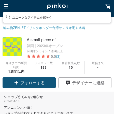
ユニークなアイテムを探そう
素敵な生活グッズを探そう
編み物
ZENLET
ドリンクホルダー
台湾サンリオ
毛糸
水着
A small piece of.
韓国 | 2023年オープン
前回オンライン
1週間以上
5.0
(3)
発送までの所要
フォロワー数
合計販売点数
返信まで
時間
183
10
-
1週間以内
クーポン取得
デザイナーに連絡
フォローする
ショップからのお知らせ
2024/04/18
アンニョンハセヨ！
ショップを訪ねてくれてありがとうございます。