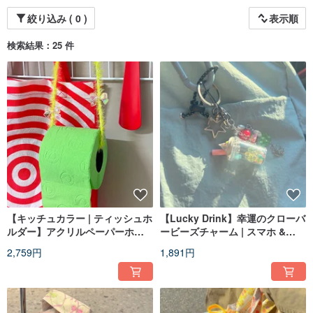
The story of "ASPO" began with the idea of "Why don't you gather my
絞り込み ( 0 )
表示順
preferences among many different options?"
I made my own favorite things, filmed my favorite moments, edited them with
検索結果：25 件
my sensibility, and collected each little taste in "A small piece of."
【キッチュカラー | ティッシュホ
【Lucky Drink】幸運のクローバ
ルダー】アクリルペーパーホル
ービーズチャーム | スマホ &
ダー
AirPods用
2,759円
1,891円