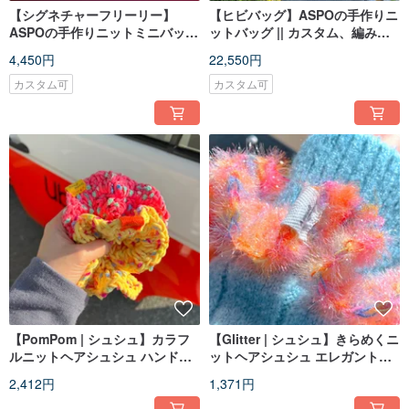
【シグネチャーフリーリー】
【ヒビバッグ】ASPOの手作りニ
ASPOの手作りニットミニバッグ
ットバッグ || カスタム、編み
|| ポーチ、ミニウォレット、y2k
物、ショルダーバッグ、トート
4,450円
22,550円
バッグ
カスタム可
カスタム可
【PomPom | シュシュ】カラフ
【Glitter | シュシュ】きらめくニ
ルニットヘアシュシュ ハンドメ
ットヘアシュシュ エレガントア
イド可愛い髪飾り
クセサリー
2,412円
1,371円