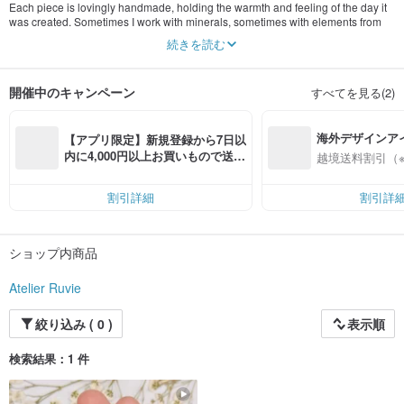
Each piece is lovingly handmade, holding the warmth and feeling of the day it
was created. Sometimes I work with minerals, sometimes with elements from
nature, always guided by Ruvie’s quiet and intimate sensibility.
続きを読む
Through jewelry, ceramics, and woven pieces, I hope to share that feeling with
others.
開催中のキャンペーン
すべてを見る(2)
I began this brand with a simple wish: that the objects shaped by my emotions
might gently find their way into someone’s life. Whether as a turning point in
海外デザインア
life, or as a small moment of self-recognition on an ordinary day, I hope each
【アプリ限定】新規登録から7日以
piece can offer something meaningful to the person who receives it.
入
内に4,000円以上お買いもので送料
越境送料割引（
無料（最大500円OFF）
割引詳細
割引詳
ショップ内商品
Atelier Ruvie
絞り込み ( 0 )
表示順
検索結果：1 件