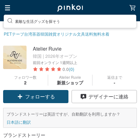
素敵な生活グッズを探そう
PETテープ
台湾茶器
韓国雑貨
オリジナル文具
送料無料
水着
Atelier Ruvie
韓国 | 2026年オープン
前回オンライン
1週間以上
0.0
(0)
フォロワー数
Atelier Ruvie
返信まで
2
新規ショップ
-
フォローする
デザイナーに連絡
ブランドストーリーは英語ですが、自動翻訳を利用しますか？
日本語に翻訳
ブランドストーリー