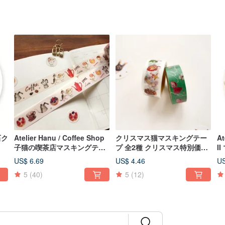
宝石ク
Atelier Hanu / Coffee Shop
クリスマス猫マスキングテー
At
子猫の喫茶店マスキングテー
プ 全2種 クリスマス特別価格
I
プ
商品
US$ 6.69
US$ 4.46
US
5
(40)
5
(12)