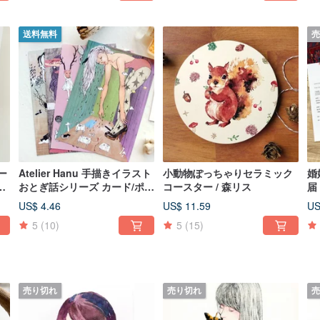
送料無料
売
カー
Atelier Hanu 手描きイラスト
小動物ぽっちゃりセラミック
婚
ー
おとぎ話シリーズ カード/ポス
コースター / 森リス
届
全
トカード 4枚セット
US$ 4.46
US$ 11.59
US
5
(10)
5
(15)
売り切れ
売り切れ
売