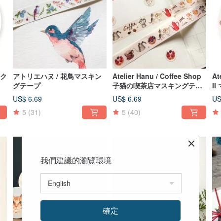
石ク
アトリエハヌ / 花鳥マスキン
Atelier Hanu / Coffee Shop
At
グテープ
子猫の喫茶店マスキングテー
I
プ
US$ 6.69
US$ 6.69
US
5
(31)
5
(40)
我們建議的瀏覽環境
確定