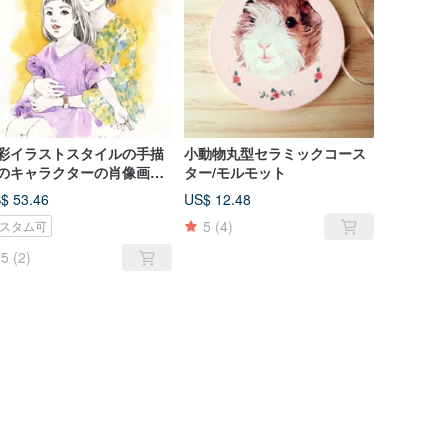
彩イラストスタイルの手描
小動物丸型セラミックコース
のキャラクターの肖像画
ター/モルモット
、ヤンが描いたような誕生
$ 53.46
US$ 12.48
の家族の卒業式の贈り物を
5
(4)
スタム可
スタマイズしました
5
(2)