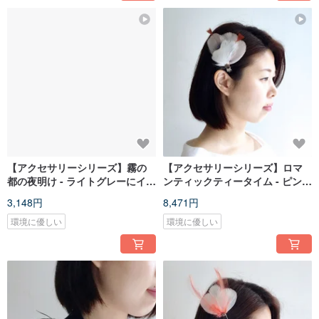
【アクセサリーシリーズ】霧の
【アクセサリーシリーズ】ロマ
都の夜明け - ライトグレーにイエ
ンティックティータイム - ピンク
ロー/パープルを添えた羽根ピア
ホワイトフェザーヘアクリップ
3,148円
8,471円
ス
環境に優しい
環境に優しい