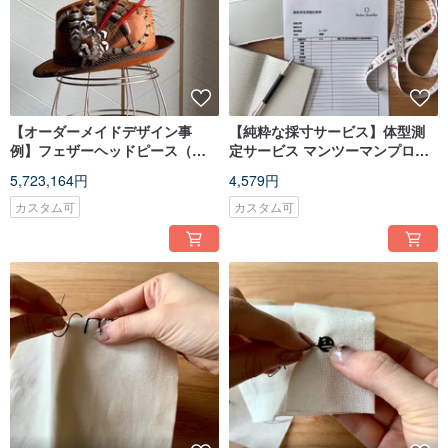
・Exhibiting designer at “Ch_er:) Reversed Flow”,
the largest group exhibition of Chinese designers held at Oxo Tower, London
・Co-exhibited her Master’s graduation collection with a fellow designer at a
London bar
・Featured and interviewed by the Chinese edition of London Times
【オーダーメイドデザイン事
【純粋な採寸サービス】体型測
例】フェザーヘッドピース（オ
定サービス マンツーマンプロフ
ーダーメイド作品展示）
ェッショナル採寸
5,723,164円
4,579円
カスタム可
カスタム可