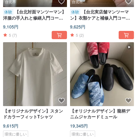
台北市
台北市
【台北対面マンツーマン】
【台北実店舗マンツーマ
体験
体験
洋服の手入れと修繕入門コース
ン】衣類ケアと補修入門コース
A 基礎手縫いと洋服の修繕
B ボタン、スナップ、スカート
9,105円
9,625円
ホックの補修
5
(7)
5
(2)
【オリジナルデザイン】スタン
【オリジナルデザイン】龍柄デ
ドカラーフィットTシャツ
ニムジャカードミュール
9,615円
19,345円
環境に優しい
環境に優しい