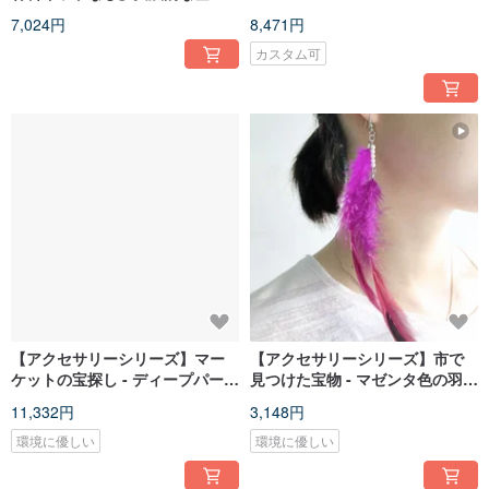
ザーヘアクリップ
手縫いレッスン Level B
7,024円
8,471円
カスタム可
【アクセサリーシリーズ】マー
【アクセサリーシリーズ】市で
ケットの宝探し - ディープパープ
見つけた宝物 - マゼンタ色の羽ピ
ルとダークグリーンの孔雀羽ブ
アス フック式
11,332円
3,148円
ローチ
環境に優しい
環境に優しい