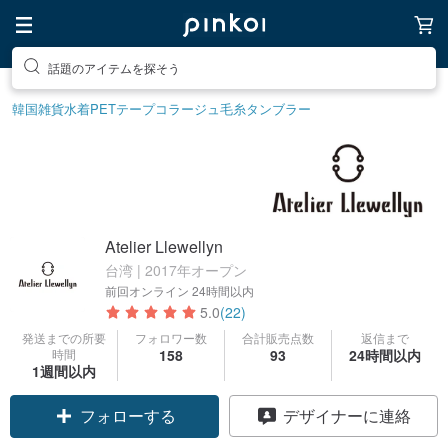
ユニークなアイテムを探そう
韓国雑貨
水着
PETテープ
コラージュ
毛糸
タンブラー
Atelier Llewellyn
台湾 | 2017年オープン
前回オンライン
24時間以内
5.0
(22)
発送までの所要
フォロワー数
合計販売点数
返信まで
時間
158
93
24時間以内
1週間以内
フォローする
デザイナーに連絡