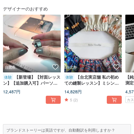
デザイナーのおすすめ
台北市
台北市
【新登場】【対面レッス
【台北実店舗 私の初め
【純
体験
体験
測定
ン】【追加購入可】パーソナ
ての縫製レッスン】ミシン基
ロフ
ルミシン操作指導 マンツーマ
礎入門マンツーマン
12,487円
14,828円
4,5
ンレッスン
5
(2)
カ
ブランドストーリーは英語ですが、自動翻訳を利用しますか？