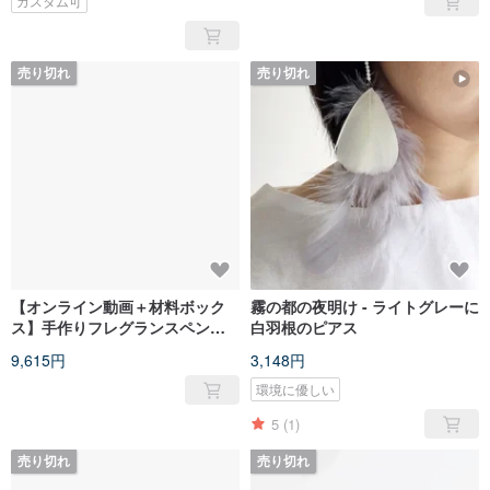
カスタム可
売り切れ
売り切れ
【オンライン動画＋材料ボック
霧の都の夜明け - ライトグレーに
ス】手作りフレグランスペンダ
白羽根のピアス
ント
9,615円
3,148円
環境に優しい
5
(1)
売り切れ
売り切れ