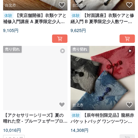
台北市
台北市
【実店舗開催】衣類ケアと
【対面講座】衣類ケアと修
体験
体験
補修入門講座 A 夏季限定少人数
繕入門 B 夏季限定少人数ワーク
制ワークショップ
ショップ
9,105円
9,625円
売り切れ
売り切れ
台北市
【アクセサリーシリーズ】夏の
【辰年特別限定品】龍柄赤
体験
晴れた空 - ブルーフェザーブロー
パケットバッグ ワンツーワンミ
チ（ロングピンタイプ）
シン基礎入門
10,016円
14,308円