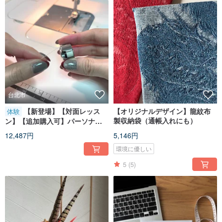
2011–2015
・Worked in Taiwanese womenswear brands, fashion trend forecasting
companies,
and garment export companies
2009
・Backstage Dresser, London Bridal Exhibition
2007–2008
・Internship at London-based designer label Louise Goldin
・Backstage crew member for three seasons of London Fashion Week shows
with Louise Goldin
Education
台北市
2008–2009
【新登場】【対面レッス
【オリジナルデザイン】龍紋布
体験
・University for the Creative Arts
製収納袋（通帳入れにも）
ン】【追加購入可】パーソナル
(formerly Kent Institute of Art & Design)
ミシン操作指導 マンツーマンレ
Master of Fashion
12,487円
5,146円
ッスン
2006–2008
環境に優しい
・London College of Fashion
Fashion and Pattern Cutting (Womenswear)
5
(5)
2001–2004
・Tainan Women’s College
(now Tainan University of Technology)
Fashion Design
Exhibitions
2009