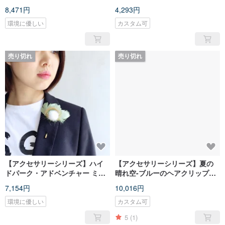
ンが映えるブローチ
ングイヤーフック
8,471円
4,293円
環境に優しい
カスタム可
売り切れ
売り切れ
【アクセサリーシリーズ】ハイ
【アクセサリーシリーズ】夏の
ドパーク・アドベンチャー ミン
晴れ空-ブルーのヘアクリップブ
クファーボール ブローチ/ハット
ローチ 2WAY
7,154円
10,016円
ピン
環境に優しい
カスタム可
5
(1)