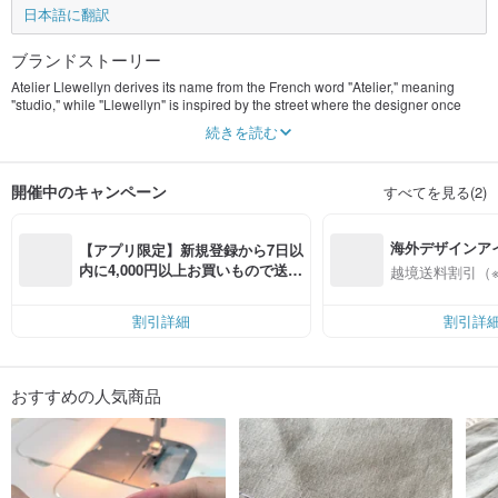
日本語に翻訳
ブランドストーリー
Atelier Llewellyn derives its name from the French word "Atelier," meaning
"studio," while "Llewellyn" is inspired by the street where the designer once
lived during her studies in the United Kingdom. Throughout nearly five years of
続きを読む
studying abroad, she moved between various residences, but it was during her
time on Llewellyn Street that she encountered a pivotal turning point in her life.
開催中のキャンペーン
すべてを見る(2)
The letter "L" in the brand name carries a deeper meaning: it represents the
initial of the designer’s surname, "Lee," while also symbolizing the utopian
spirit of pursuing ideals and self-realization. Atelier Llewellyn is the
海外デザインア
embodiment of this vision — a creative space that blends aesthetics,
【アプリ限定】新規登録から7日以
craftsmanship, and self-expression.
入
内に4,000円以上お買いもので送料
越境送料割引（
無料（最大500円OFF）
Since its establishment, Atelier Llewellyn has focused on mid-to-high-end
custom and small-batch women’s fashion, expanding to include handmade
割引詳細
割引詳
accessories, sewing and embroidery courses, curated selections, and image
consultation. Embracing a niche market, the brand is dedicated to presenting
quality and taste through unique designs and exquisite craftsmanship, making
each piece an extension of personal style.
おすすめの人気商品
Each garment and accessory adheres to the philosophy of "cherishing and
sustainability," where meticulous craftsmanship transforms every stitch into a
record of time and emotion. This is not only a tribute to craftsmanship but also a
way of life, offering a unique aesthetic experience for those who appreciate
details and stories.