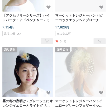
【アクセサリーシリーズ】ハイ
マーケットトレジャーハントピ
ドパーク・アドベンチャー - ミン
ーコックエッジヘアブローチ
クファーボール ブローチ/ハット
7,154円
17,628円
ピン
環境に優しい
カスタム可
5
(1)
売り切れ
売り切れ
霧の都の夜明け - グレージュにオ
マーケットトレジャーハントイ
レンジイエローとライトグリー
エローグリーンフェザーイヤリ