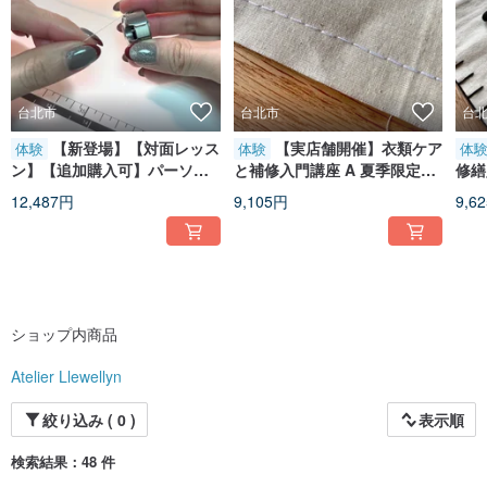
Since 2019, Atelier Llewellyn has diversified its development, launching
handmade accessory collections, womenswear and shoes on design platforms
such as Pinkoi and Creema. The brand also shares the designer’s expertise
and passion through educational courses, guiding students from basic hand
sewing to embroidery techniques. These courses allow each student to explore
台北市
台北市
台
the charm of various textile crafts and discover their own creativity and
confidence in the process.
【新登場】【対面レッス
【実店舗開催】衣類ケア
体験
体験
体
ン】【追加購入可】パーソナ
と補修入門講座 A 夏季限定少
修繕
Atelier Llewellyn is more than just a brand — it is a journey that brings dreams
into reality through the work of one’s own hands. Whether it is custom-made
ルミシン操作指導 マンツーマ
人数制ワークショップ
ーク
12,487円
9,105円
9,6
garments, accessories, or each lesson in the classroom, it is a place where
ンレッスン
ideals are transformed into practice.
Designer Profile
Ivy
Designer and Instructor of her own brand, Atelier Llewellyn
ショップ内商品
Professional Experience
Atelier Llewellyn
2020
・Collaborated with florist Salon Flower on a special one-day Dragon Boat
Festival workshop
絞り込み ( 0 )
表示順
“Scent & Hand-Sewn Sachet” Workshop
2018
検索結果：48 件
・Designed and produced tea house aprons for the Taiwanese tea brand 7
Tea House.