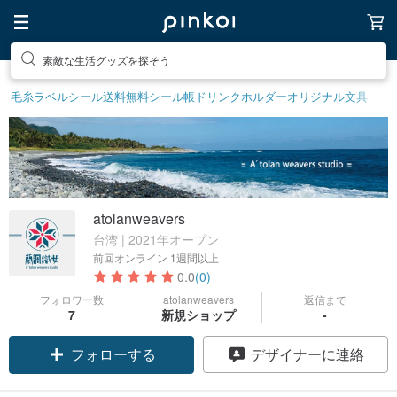
素敵な生活グッズを探そう
毛糸
ラベルシール
送料無料
シール帳
ドリンクホルダー
オリジナル文具
atolanweavers
台湾 | 2021年オープン
前回オンライン
1週間以上
0.0
(0)
フォロワー数
atolanweavers
返信まで
7
新規ショップ
-
フォローする
デザイナーに連絡