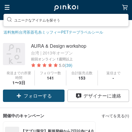
ユニークなアイテムを探そう
送料無料
台湾茶器
毛糸
ミッフィー
PETテープ
ラベルシール
AURA & Design workshop
台湾 | 2013年オープン
前回オンライン
1週間以上
5.0
(39)
発送までの所要
フォロワー数
合計販売点数
返信まで
時間
141
153
-
1〜3日
フォローする
デザイナーに連絡
開催中のキャンペーン
すべてを見る(1)
【アプリ限定】新規登録から7日以内に4,0