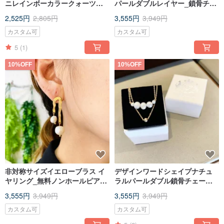
ニレインボーカラークォーツ石
パールダブルレイヤー_鎖骨チェ
鎖骨ショート（ネック）ミディ
ーン_ショートネックレス
2,525円
2,805円
3,555円
3,949円
アム丈ネックレス
カスタム可
カスタム可
5
(1)
10%OFF
10%OFF
非対称サイズイエローブラス イ
デザインワードシェイプナチュ
ヤリング_無料ノンホールピアス
ラルパールダブル鎖骨チェーン
イヤリング
チョーカーネックレス
3,555円
3,949円
3,555円
3,949円
カスタム可
カスタム可