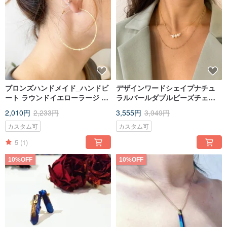
ブロンズハンドメイド_ハンドビ
デザインワードシェイプナチュ
ート ラウンドイエローラージ シ
ラルパールダブルビーズチェー
ングル フープ イヤリング_無料
ン鎖骨チェーンショートネック
2,010円
2,233円
3,555円
3,949円
修正ノンホールピアスイヤリン
レス
グ
カスタム可
カスタム可
5
(1)
10%OFF
10%OFF