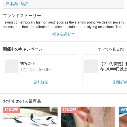
日本語に翻訳
ブランドストーリー
Taking contemporary fashion aesthetics as the starting point, we design jewelry
accessories that are suitable for matching clothing and styling occasions. The
fashionable and life-oriented jewelry aesthetics designed by Doris can inject
続きを読む
more sense of decorum into your outfit at any time.
開催中のキャンペーン
すべてを見る(5)
10%OFF
【アプリ限定】
内に4,000円
1点ごとに10%OFF
無料（最大500円
割引詳細
割引詳
おすすめの人気商品
10%OFF
10%OFF
送