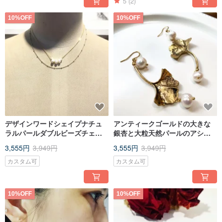
5
(2)
10%OFF
10%OFF
デザインワードシェイプナチュ
アンティークゴールドの大きな
ラルパールダブルビーズチェー
銀杏と大粒天然パールのアシン
ン鎖骨チェーンショートネック
メトリー揺れるピアス_無料変更
3,555円
3,949円
3,555円
3,949円
レス
可
カスタム可
カスタム可
10%OFF
10%OFF