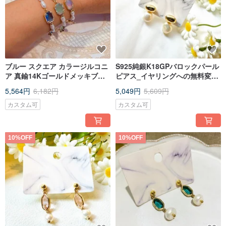
ブルー スクエア カラージルコニ
S925純銀K18GPバロックパール
ア 真鍮14Kゴールドメッキブレ
ピアス_イヤリングへの無料変更
スレット_3色
可
5,564円
6,182円
5,049円
5,609円
カスタム可
カスタム可
10%OFF
10%OFF