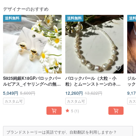
フォローする
デザイナーのおすすめ
送料無料
送料無料
送
S925純銀K18GPバロックパー
バロックパール（大粒・小
ジル
ルピアス_イヤリングへの無料
粒）とムーンストーンのネッ
ック
変更可
クレス_スチールワイヤー
色
5,049円
5,609円
12,260円
13,622円
9,1
カスタム可
カスタム可
カ
5
(1)
ブランドストーリーは英語ですが、自動翻訳を利用しますか？