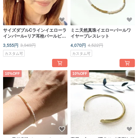
サイズダブルCラインイエローラ
ミニ天然真珠イエローパールワ
インパール+リア耳栓パールピア
イヤーブレスレット
ス_ノンホールピアスピアスに変
3,555円
3,949円
4,070円
4,522円
更可能
カスタム可
カスタム可
10%OFF
10%OFF