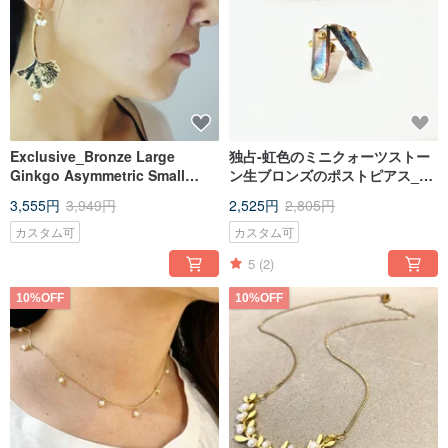
Exclusive_Bronze Large
独占-虹色のミニクォーツストー
Ginkgo Asymmetric Small
ン生ブロンズのポストピアス_無
Natural Pearl Drop
料の変更されたノンホールピア
3,555円
3,949円
2,525円
2,805円
Earrings_Free Repair
スピアス
カスタム可
カスタム可
5
(2)
10%OFF
10%OFF