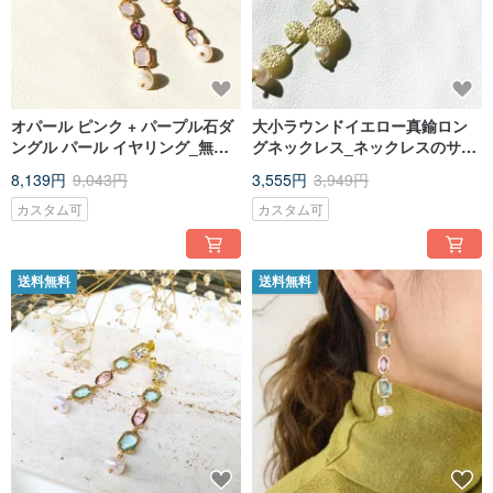
オパール ピンク + パープル石ダ
大小ラウンドイエロー真鍮ロン
ングル パール イヤリング_無料
グネックレス_ネックレスのサイ
ノンホールピアスイヤリング
ズ変更無料
8,139円
9,043円
3,555円
3,949円
カスタム可
カスタム可
送料無料
送料無料