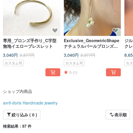
専用_ブロンズ手作り_C字型
Exclusive_GeometricShape
ジル
無地イエローブレスレット
ナチュラルパールブロンズイ
クレ
ヤリング無料修正ノンホール
色
3,040円
3,377円
3,040円
3,377円
8,6
ピアスイヤリング
カスタム可
カスタム可
カ
5
(1)
ショップ内商品
avril-doris Handmade jewelry
絞り込み ( 0 )
表示順
検索結果：87 件