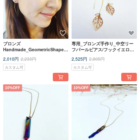
ブロンズ
専用_ブロンズ手作り_中空リー
Handmade_GeometricShaped
フパールピアス/フックイエロー
ブロンズイヤリング
イヤリング_自由に変更可能
2,010円
2,233円
2,525円
2,805円
カスタム可
カスタム可
10%OFF
10%OFF