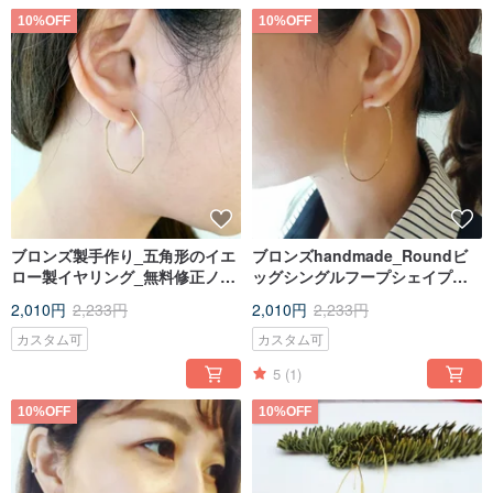
10%OFF
10%OFF
ブロンズ製手作り_五角形のイエ
ブロンズhandmade_Roundビ
ロー製イヤリング_無料修正ノン
ッグシングルフープシェイプブ
ホールピアスイヤリング
ロンズピアス
2,010円
2,233円
2,010円
2,233円
カスタム可
カスタム可
5
(1)
10%OFF
10%OFF