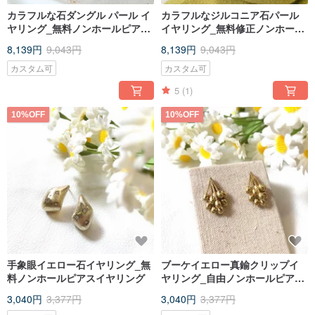
カラフルな石ダングル パール イ
カラフルなジルコニア石パール
ヤリング_無料ノンホールピアス
イヤリング_無料修正ノンホール
オン イヤリング_2 色
ピアスオン イヤリング_2 色
8,139円
9,043円
8,139円
9,043円
カスタム可
カスタム可
5
(1)
10%OFF
10%OFF
手象眼イエロー石イヤリング_無
ブーケイエロー真鍮クリップイ
料ノンホールピアスイヤリング
ヤリング_自由ノンホールピアス
イヤリング
3,040円
3,377円
3,040円
3,377円