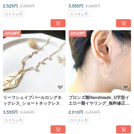
ス鎖骨チェーンロングネックレ
ートネックレス_鎖骨チェーン_
2,525円
2,805円
3,555円
3,949円
ス
ネックレス
カスタム可
カスタム可
10%OFF
10%OFF
リーフシェイプパールロングネ
ブロンズ製Handmade_U字型イ
ックレス_ショートネックレス
エロー製イヤリング_無料修正ノ
ンホールピアスイヤリング
3,555円
3,949円
2,010円
2,233円
カスタム可
カスタム可