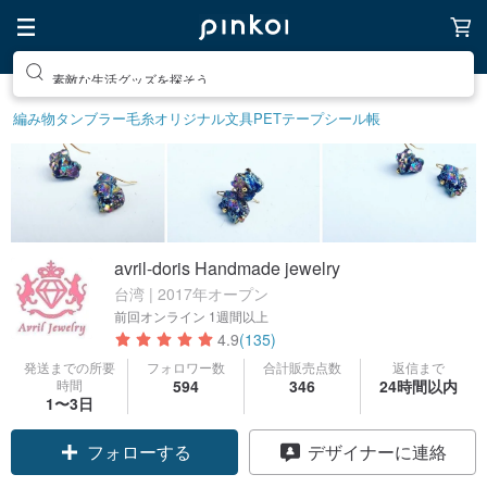
素敵な生活グッズを探そう
編み物
タンブラー
毛糸
オリジナル文具
PETテープ
シール帳
avril-doris Handmade jewelry
台湾 | 2017年オープン
前回オンライン
1週間以上
4.9
(135)
発送までの所要
フォロワー数
合計販売点数
返信まで
時間
594
346
24時間以内
1〜3日
クーポン取得
デザイナーに連絡