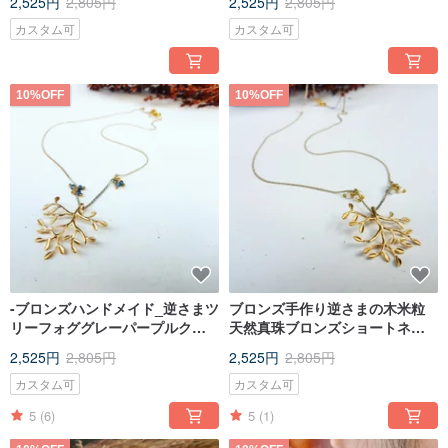
2,525円
2,805円
2,525円
2,805円
リップ
ピアス_無料モディフィケーショ
ンノンホールピアス
カスタム可
カスタム可
10%OFF
10%OFF
-ブロンズハンドメイド_逆さまツ
ブロンズ手作り逆さまの木米粒
リーフォググレーパープルクリ
天然真珠ブロンズショートネッ
スタルショートネックレス_カラ
クレス鎖骨チェーンロングチェ
2,525円
2,805円
2,525円
2,805円
ーボーンチェーン_ロングチェー
ーン
ン
カスタム可
カスタム可
5
(6)
5
(1)