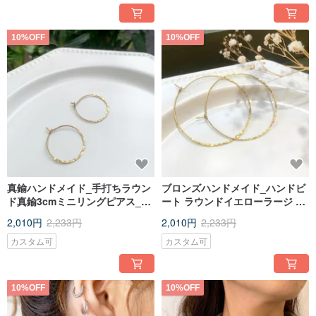
10%OFF
10%OFF
真鍮ハンドメイド_手打ちラウン
ブロンズハンドメイド_ハンドビ
ド真鍮3cmミニリングピアス_無
ート ラウンドイエローラージ シ
料でクリップタイプイヤリング
ングル フープ イヤリング_無料
2,010円
2,233円
2,010円
2,233円
に変更可能
修正ノンホールピアスイヤリン
グ
カスタム可
カスタム可
10%OFF
10%OFF