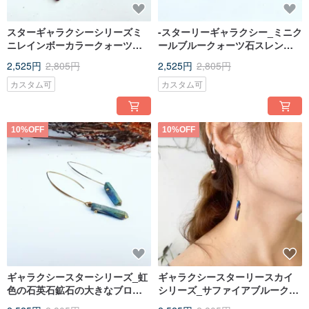
スターギャラクシーシリーズミ
-スターリーギャラクシー_ミニク
ニレインボーカラークォーツ石
ールブルークォーツ石スレンダ
鎖骨ショート（ネック）ミディ
ーシェイプ_ショートネックレス
2,525円
2,805円
2,525円
2,805円
アム丈ネックレス
_鎖骨チェーン_
カスタム可
カスタム可
10%OFF
10%OFF
ギャラクシースターシリーズ_虹
ギャラクシースターリースカイ
色の石英石鉱石の大きなブロン
シリーズ_サファイアブルークォ
ズのフックピアス_無料の変更ク
ーツ鉱石ラージブロンズフック