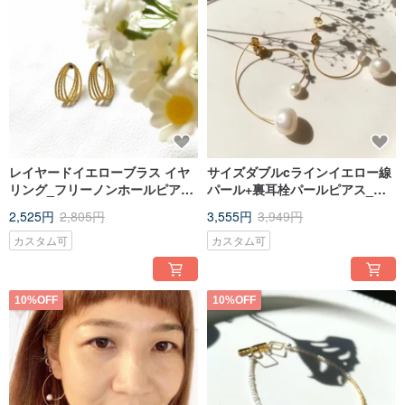
レイヤードイエローブラス イヤ
サイズダブルcラインイエロー線
リング_フリーノンホールピアス
パール+裏耳栓パールピアス_ノ
イヤリング
ンホールピアスピアスに変更可
2,525円
2,805円
3,555円
3,949円
能
カスタム可
カスタム可
10%OFF
10%OFF