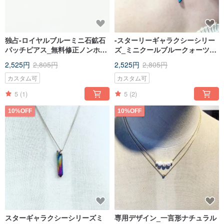
独占-ロイヤルブルーミニ石鉱石
-スターリーギャラクシーシリー
パッチピアス_無料修正ノンホー
ズ_ミニクールブルークォーツ石
ルピアスピアス
鎖骨チェーン_ショートネックレ
2,525円
2,805円
2,525円
2,805円
ス_ロングアイテム
カスタム可
カスタム可
5
(1)
5
(2)
10%OFF
10%OFF
スターギャラクシーシリーズミ
専用デザイン_一言形ナチュラル