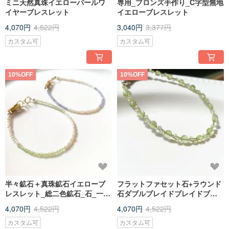
ミニ天然真珠イエローパールワ
専用_ブロンズ手作り_C字型無地
イヤーブレスレット
イエローブレスレット
4,070円
4,522円
3,040円
3,377円
カスタム可
カスタム可
10%OFF
10%OFF
半々鉱石＋真珠鉱石イエローブ
フラットファセット石+ラウンド
レスレット_総二色鉱石_石_一石
石ダブルブレイドブレイドブレ
泉石
スレット
4,070円
4,522円
4,070円
4,522円
カスタム可
カスタム可