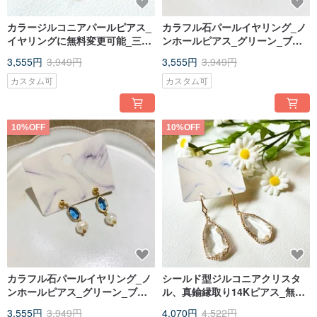
カラージルコニアパールピアス_
カラフル石パールイヤリング_ノ
イヤリングに無料変更可能_三色
ンホールピアス_グリーン_ブル
_ネイビーブルー_エメラルドグ
ー
3,555円
3,949円
3,555円
3,949円
リーン_ピンク
カスタム可
カスタム可
10%OFF
10%OFF
カラフル石パールイヤリング_ノ
シールド型ジルコニアクリスタ
ンホールピアス_グリーン_ブル
ル、真鍮縁取り14Kピアス_無料
ー
にてイヤリングへの変更可能
3,555円
3,949円
4,070円
4,522円