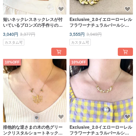
短いネックレスネックレスが付
Exclusive_2.0イエローローレル
いているブロンズの手作りの自
フラワーナチュラルパールショ
然な米粒の小さい真珠の鎖骨
ートネックレス_鎖骨チェーン_
3,040円
3,377円
3,555円
3,949円
ネックレス
カスタム可
カスタム可
10%OFF
10%OFF
排他的な逆さまの木の色グリー
Exclusive_2.0イエローローレル
ンクリスタルショートネックレ
フラワーナチュラルパールショ