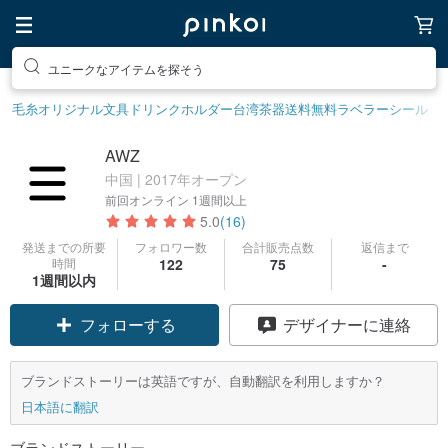
ユニークなアイテムを探そう
毛糸
オリジナル文具
ドリンクホルダー
台湾茶器
送料無料
ラベラーシール
AWZ
中国 | 2017年オープン
前回オンライン
1週間以上
5.0
(16)
発送までの所要
フォロワー数
合計販売点数
返信まで
時間
122
75
-
クーポン取得
1週間以内
デザイナーに連絡
フォローする
ブランドストーリーは英語ですが、自動翻訳を利用しますか？
日本語に翻訳
ブランドストーリー