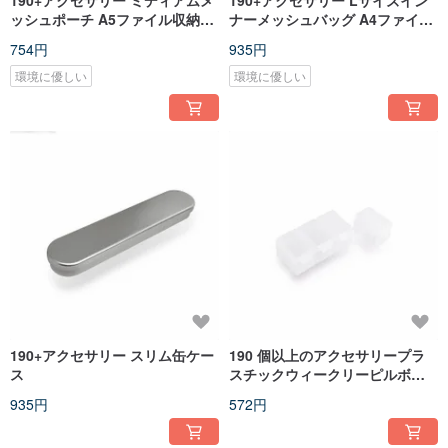
190+アクセサリー ミディアムメ
190+アクセサリー Lサイズイン
ッシュポーチ A5ファイル収納可
ナーメッシュバッグ A4ファイル
能 第二世代バックル付き
収納可能 第2世代バックル付き
754円
935円
環境に優しい
環境に優しい
190+アクセサリー スリム缶ケー
190 個以上のアクセサリープラ
ス
スチックウィークリーピルボッ
クス、取り外し可能な 7 個セッ
935円
572円
ト