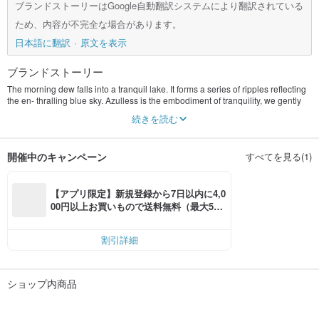
ブランドストーリーはGoogle自動翻訳システムにより翻訳されている
ため、内容が不完全な場合があります。
日本語に翻訳
原文を表示
ブランドストーリー
The morning dew falls into a tranquil lake. It forms a series of ripples reflecting
the en- thralling blue sky. Azulless is the embodiment of tranquility, we gently
whisper to our customers the essence of sustainability and the moments of
続きを読む
divine memories.
Azul is the Spanish word for the color blue while indigo is the shade we choose
開催中のキャンペーン
すべてを見る(1)
to represent our aesthetic—the ability to metamorphosize into a range of
natural beauty.
The blueness of sky and sea resonates with the air in between, it is our eyes
that hide within. The natural indigo dye is commonly extracted from the plants
【アプリ限定】新規登録から7日以内に4,0
of the Indigofera genus. We aim to use what nature provides us and transcends
00円以上お買いもので送料無料（最大500
them into an everlasting product.
円OFF）
Our approach to deal with the overwhelming demands of modern society is to
割引詳細
demand for less. Life is never about how many things we can own but the
fragments of flitting memories we truly treasure. Azulless hopes to build the
bridge between human and
ショップ内商品
nature under the vast blue sky—weaving the strands of indigo fibers and the
fabrics of seraphic elegance.