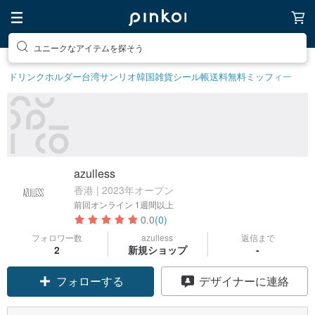
ユニークなアイテムを探そう
ドリンクホルダー
台湾サンリオ
韓国雑貨
シール帳
送料無料
ミッフィー
azulless
香港 | 2023年オープン
前回オンライン
1週間以上
0.0
(0)
フォロワー数
azulless
返信まで
2
新規ショップ
-
フォローする
デザイナーに連絡