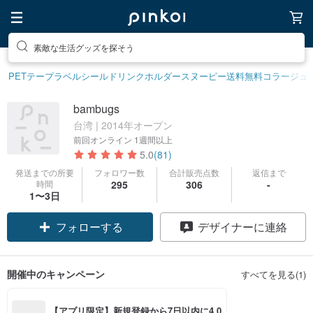
素敵な生活グッズを探そう
PETテープ
ラベルシール
ドリンクホルダー
スヌーピー
送料無料
コラージュ
bambugs
台湾 | 2014年オープン
前回オンライン
1週間以上
5.0
(81)
発送までの所要
フォロワー数
合計販売点数
返信まで
時間
295
306
-
1〜3日
フォローする
デザイナーに連絡
開催中のキャンペーン
すべてを見る(1)
【アプリ限定】新規登録から7日以内に4,0