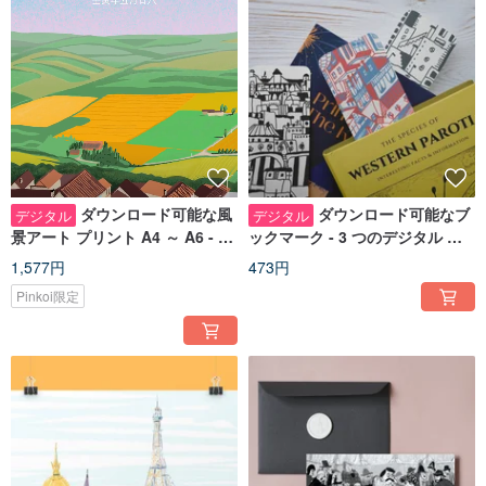
ダウンロード可能な風
ダウンロード可能なブ
デジタル
デジタル
景アート プリント A4 ～ A6 - 美
ックマーク - 3 つのデジタル セ
しい印刷可能なデジタル ポスト
ット svg png ビジネス サンキュ
1,577円
473円
カード
ー カード
Pinkoi限定