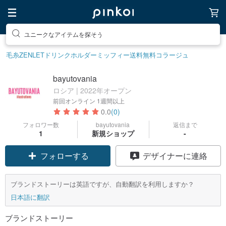
ユニークなアイテムを探そう
毛糸
ZENLET
ドリンクホルダー
ミッフィー
送料無料
コラージュ
bayutovania
ロシア | 2022年オープン
前回オンライン
1週間以上
0.0
(0)
フォロワー数
bayutovania
返信まで
1
新規ショップ
-
フォローする
デザイナーに連絡
ブランドストーリーは英語ですが、自動翻訳を利用しますか？
日本語に翻訳
ブランドストーリー