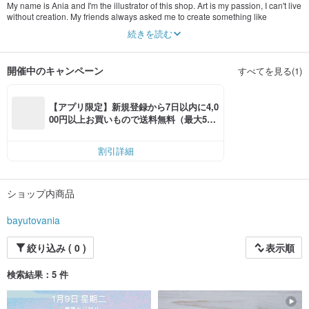
My name is Ania and I'm the illustrator of this shop. Art is my passion, I can't live
without creation. My friends always asked me to create something like
postcards, posters, business card and etc. for them for individual or business
続きを読む
using so thanks to them I decided to create my own shop with various
illustrated goods to please as much people as possible. So this is my new shop
and it will grow, add this shop in your favorites to get notifications about new
開催中のキャンペーン
すべてを見る(1)
goods! And I'm happy to see you in my shop! You are very welcome!
【アプリ限定】新規登録から7日以内に4,0
00円以上お買いもので送料無料（最大500
円OFF）
割引詳細
ショップ内商品
bayutovania
絞り込み ( 0 )
表示順
検索結果：5 件