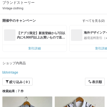
ブランドストーリー
Vintage clothing
開催中のキャンペーン
すべてを見る(2)
海外デザインア
【アプリ限定】新規登録から7日以
入
内に4,000円以上お買いもので送料
越境送料割引（
無料（最大500円OFF）
割引詳細
割引詳
ショップ内商品
bbtvintage
絞り込み ( 0 )
表示順
検索結果：7 件