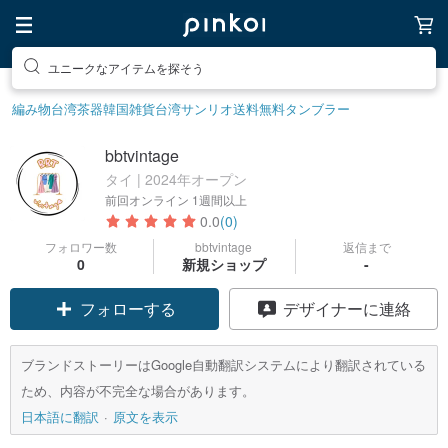
ユニークなアイテムを探そう
編み物
台湾茶器
韓国雑貨
台湾サンリオ
送料無料
タンブラー
bbtvintage
タイ | 2024年オープン
前回オンライン
1週間以上
0.0
(0)
フォロワー数
bbtvintage
返信まで
0
新規ショップ
-
フォローする
デザイナーに連絡
ブランドストーリーはGoogle自動翻訳システムにより翻訳されている
ため、内容が不完全な場合があります。
日本語に翻訳
原文を表示