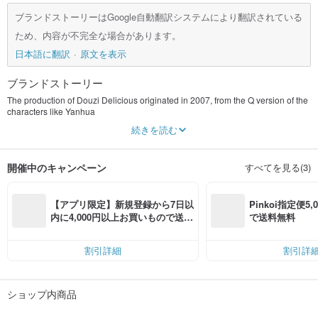
ブランドストーリーはGoogle自動翻訳システムにより翻訳されている
ため、内容が不完全な場合があります。
日本語に翻訳
原文を表示
ブランドストーリー
The production of Douzi Delicious originated in 2007, from the Q version of the
characters like Yanhua
To the cute and lovely annual Spring Festival product design, LOGO drawing is
続きを読む
also provided
I hope you all have a lovely day together!
開催中のキャンペーン
すべてを見る(3)
【アプリ限定】新規登録から7日以
Pinkoi指定便5
内に4,000円以上お買いもので送料
で送料無料
無料（最大500円OFF）
割引詳細
割引詳
ショップ内商品