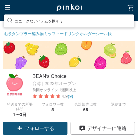
ユニークなアイテムを探そう
毛糸
タンブラー
編み物
ミッフィー
ドリンクホルダー
シール帳
BEAN's Choice
台湾 | 2022年オープン
前回オンライン
1週間以上
4.9
(9)
発送までの所要
フォロワー数
合計販売点数
返信まで
時間
5
66
-
1〜3日
フォローする
デザイナーに連絡