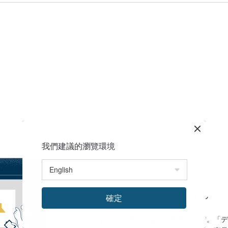
我們建議的瀏覽環境
ショップにまだ商品がありません
確定
ショップは現在休暇中、または準備中です。「デ