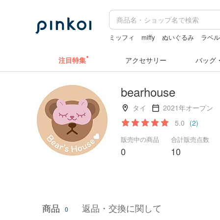
ミッフィ
miffy
ぬいぐるみ
ラベ
ドリンクホルダー 台湾
台湾 24金 
注目特集
アクセサリー
バッグ
bearhouse
タイ
2021年オープン
5.0
(2)
販売中の商品
合計販売点数
0
10
商品
返品・交換に関して
0