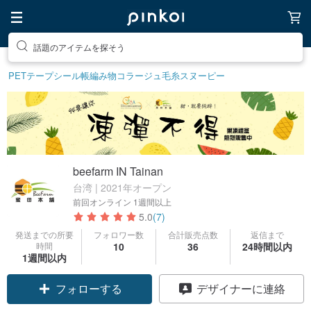
話題のアイテムを探そう
PETテープ
シール帳
編み物
コラージュ
毛糸
スヌーピー
beefarm IN Tainan
台湾 | 2021年オープン
前回オンライン
1週間以上
5.0
(7)
発送までの所要
フォロワー数
合計販売点数
返信まで
時間
10
36
24時間以内
1週間以内
フォローする
デザイナーに連絡