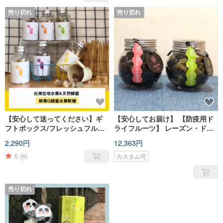
売り切れ
売り切れ
【安心して送ってください】ギ
【安心してお届け】 【防疫用ド
フトボックス/フレッシュフルー
ライフルーツ】 レーズン・ドラ
ツQハニーフルーツゼリー180g *
イベリー一体型 | 18本入り / 36
2,290円
12,363円
3本|台湾国内
本入り |
5
(6)
カスタム可
売り切れ