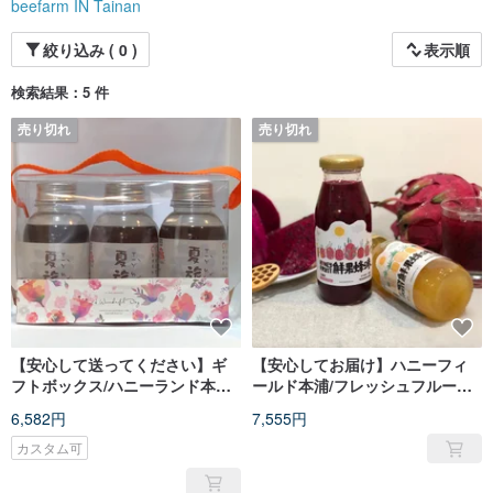
beefarm IN Tainan
[The beautiful colors and charming sweet and sour taste all come from the
ingredients themselves, so that friends of all sizes can eat sweets at ease]
絞り込み ( 0 )
表示順
検索結果：5 件
売り切れ
売り切れ
【安心して送ってください】ギ
【安心してお届け】ハニーフィ
フトボックス/ハニーランド本浦
ールド本浦/フレッシュフルーツ
サマートラベルリュウガンハニ
ビーフレーバーパイナップルジ
6,582円
7,555円
ー360g * 3本|ナチュラルヘルス
ュース200ml * 24本|無添加100％
カスタム可