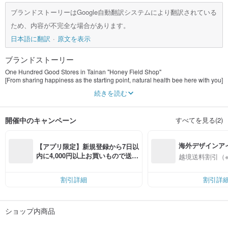
ブランドストーリーはGoogle自動翻訳システムにより翻訳されている
ため、内容が不完全な場合があります。
日本語に翻訳
原文を表示
ブランドストーリー
One Hundred Good Stores in Tainan "Honey Field Shop"
[From sharing happiness as the starting point, natural health bee here with you]
Shuangbao Mom, who loves honey and is jealous, went from simply trying to
続きを読む
let her family eat healthy, sharing natural and healthy food with relatives and
friends, to opening a store,
All the way uphold the original intention of "being here with you sharing
開催中のキャンペーン
すべてを見る(2)
happiness as the starting point".
I want my children to eat healthy and eat at ease, and realize that the health of
their parents is the happiness of their children. Food safety problems are
海外デザインア
becoming more and more serious. It is not easy to think about the health of
【アプリ限定】新規登録から7日以
relatives and friends.
入
内に4,000円以上お買いもので送料
越境送料割引（
Natural honey is rich in nutrients and healthy! The market is flooded with mixed
無料（最大500円OFF）
honey, low-quality honey, and even fake honey, which hurts not only the wallet
but also the body.
割引詳細
割引詳
Mitian Honpo carefully selects pure honey and local fruit materials from
Taiwan, and develops a series of honey fruit jelly without artificial flavors,
colorings and preservatives. The perfect combination is widely acclaimed and
ショップ内商品
can be said to be a must-buy Tainan companion Good gift (SGS inspection
report for every product).