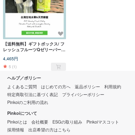
【送料無料】ギフトボックス/ フ
レッシュフルーツQゼリーバー
220g * 10箱 | ナチュラルフルー
4,465円
ツゼリー
5
(1)
ヘルプ／ポリシー
よくあるご質問
はじめての方へ
返品ポリシー
利用規約
特定商取引法に基づく表記
プライバシーポリシー
Pinkoiのご利用の流れ
Pinkoiについて
Pinkoiとは
会社概要
ESGの取り組み
Pinkoiマスコット
採用情報
出店希望の方はこちら