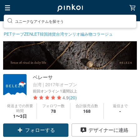
ユニークなアイテムを探そう
PETテープ
ZENLET
韓国雑貨
台湾サンリオ
編み物
コラージュ
ベレーサ
台湾 | 2017年オープン
前回オンライン
1週間以上
4.9
(20)
発送までの所要
フォロワー数
合計販売点数
返信まで
時間
78
168
-
1〜3日
フォローする
デザイナーに連絡