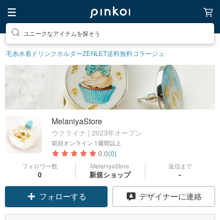
ユニークなアイテムを探そう
毛糸
水着
ドリンクホルダー
ZENLET
送料無料
コラージュ
MelaniyaStore
ウクライナ | 2023年オープン
前回オンライン
1週間以上
0.0
(0)
フォロワー数
MelaniyaStore
返信まで
0
新規ショップ
-
フォローする
デザイナーに連絡