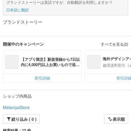
ブランドストーリーは英語ですが、自動翻訳を利用しますか？
日本語に翻訳
ブランドストーリー
開催中のキャンペーン
すべてを見る(2)
海外デザインア
【アプリ限定】新規登録から7日以
入
内に4,000円以上お買いもので送料
越境送料割引（
無料（最大500円OFF）
割引詳細
割引詳
ショップ内商品
MelaniyaStore
絞り込み ( 0 )
表示順
検索結果：12 件