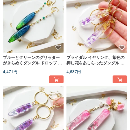
ブルーとグリーンのグリッター
ブライダル イヤリング、紫色の
がきらめくダングル ドロップ イ
押し花をあしらったダングル ド
ヤリング、イブニング ジュエリ
ロップ エポキシ樹脂イヤリング
4,471円
4,637円
ー