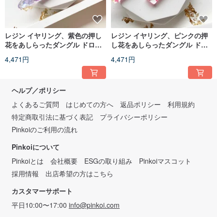
レジン イヤリング、紫色の押し
レジン イヤリング、ピンクの押
花をあしらったダングル ドロッ
し花をあしらったダングル ドロ
プ エポキシ樹脂イヤリング
ップ エポキシ樹脂イヤリング
4,471円
4,471円
ヘルプ／ポリシー
よくあるご質問
はじめての方へ
返品ポリシー
利用規約
特定商取引法に基づく表記
プライバシーポリシー
Pinkoiのご利用の流れ
Pinkoiについて
Pinkoiとは
会社概要
ESGの取り組み
Pinkoiマスコット
採用情報
出店希望の方はこちら
カスタマーサポート
平日10:00〜17:00
info@pinkoi.com