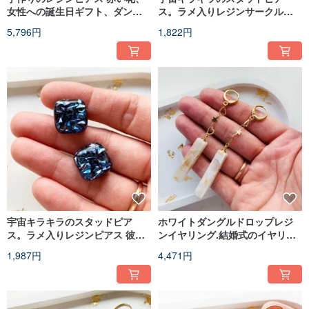
女性への誕生日ギフト、ダング
ス。ラメ入りレジンサークルピ
ルピアス
アス 彼女へのプレゼント
5,796円
1,822円
宇宙キラキラのスタッドピア
ホワイトダングルドロップレジ
ス。ラメ入りレジンピアス 彼女
ンイヤリング.結婚式のイヤリン
へのプレゼント
グ。ブライダルエレガントイヤ
1,987円
4,471円
リング