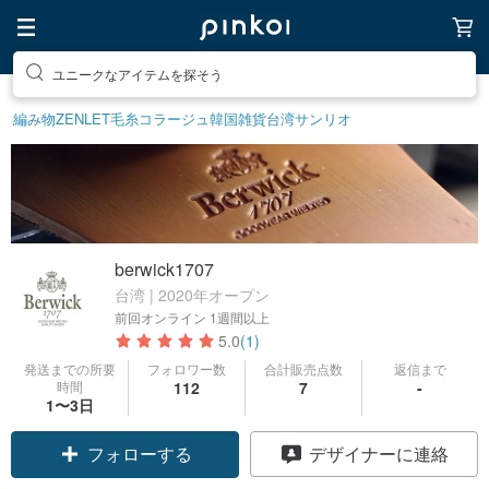
ユニークなアイテムを探そう
編み物
ZENLET
毛糸
コラージュ
韓国雑貨
台湾サンリオ
berwick1707
台湾 | 2020年オープン
前回オンライン
1週間以上
5.0
(1)
発送までの所要
フォロワー数
合計販売点数
返信まで
時間
112
7
-
1〜3日
フォローする
デザイナーに連絡