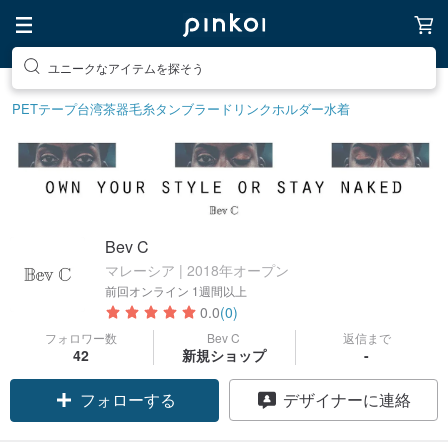
ユニークなアイテムを探そう
PETテープ
台湾茶器
毛糸
タンブラー
ドリンクホルダー
水着
Bev C
マレーシア | 2018年オープン
前回オンライン
1週間以上
0.0
(0)
フォロワー数
Bev C
返信まで
42
新規ショップ
-
フォローする
デザイナーに連絡