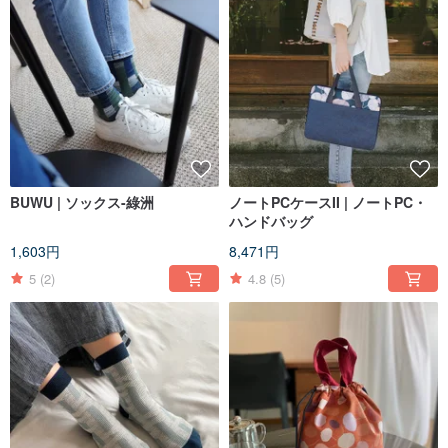
BUWU | ソックス-綠洲
ノートPCケースII | ノートPC・
ハンドバッグ
1,603円
8,471円
5
(2)
4.8
(5)