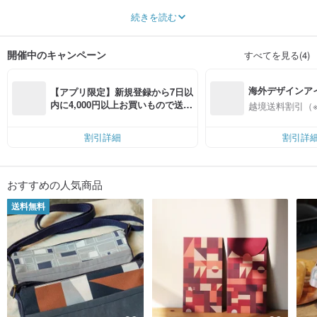
「日常の中に潜むヒント、生活に用いられるモノ」―BUWU（布物設計）は、
続きを読む
生活体験のなかで得た気づきと感じたものをクリエイションの源とし、それら
のインスピレーションを、再び日々の暮らしに用いられるモノへと“原点回帰”さ
せます。布 = テキスタイル 、物 = モノ、オブジェクトを指し、カラフルでいて
開催中のキャンペーン
すべてを見る(4)
実用的なオリジナルのものづくりをブランドコアコンセプトに掲げ、「どこに
もないテキスタイルデザイン」「調和の取れた色合い」を特徴としています。
配色にこだわり、物語性のある一つひとつのモチーフをつなげることで、
海外デザインア
BUWUらしさをつくり上げています。生活に彩りを与える“とっておき”を、皆
【アプリ限定】新規登録から7日以
さまと一緒に分かち合えれば幸いです。
入
内に4,000円以上お買いもので送料
越境送料割引（
無料（最大500円OFF）
割引詳細
割引詳
おすすめの人気商品
送料無料