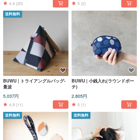
4.9
(20)
5
(2)
送料無料
BUWU | トライアングルバッグ-
BUWU | 小銭入れ(ラウンドポー
曼波
チ)
5,037円
2,805円
4.9
(11)
5
(1)
送料無料
送料無料