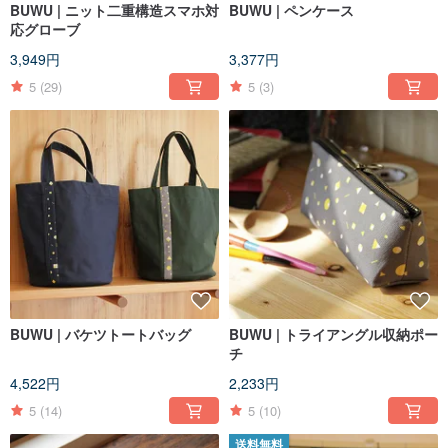
BUWU | ニット二重構造スマホ対
BUWU | ペンケース
応グローブ
3,949円
3,377円
5
(29)
5
(3)
BUWU | バケツトートバッグ
BUWU | トライアングル収納ポー
チ
4,522円
2,233円
5
(14)
5
(10)
送料無料