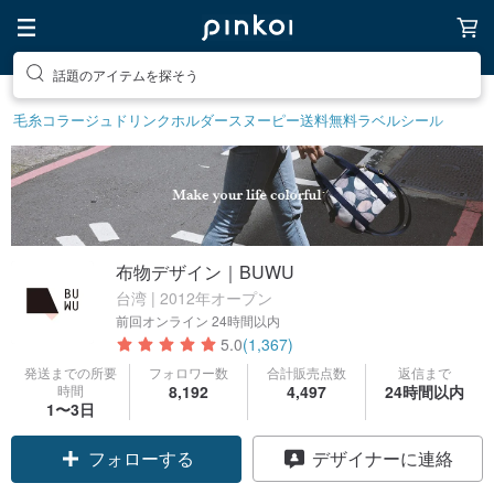
話題のアイテムを探そう
毛糸
コラージュ
ドリンクホルダー
スヌーピー
送料無料
ラベルシール
布物デザイン｜BUWU
台湾 | 2012年オープン
前回オンライン
24時間以内
5.0
(1,367)
発送までの所要
フォロワー数
合計販売点数
返信まで
時間
8,192
4,497
24時間以内
1〜3日
フォローする
デザイナーに連絡