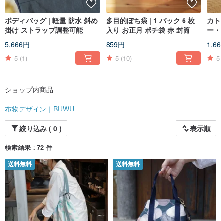
ボディバッグ | 軽量 防水 斜め
多目的ぽち袋 | 1 パック 6 枚
カト
掛け ストラップ調整可能
入り お正月 ポチ袋 赤 封筒
ー・
シケ
5,666円
859円
1,6
5
(1)
5
(10)
5
ショップ内商品
布物デザイン｜BUWU
絞り込み ( 0 )
表示順
検索結果：72 件
送料無料
送料無料