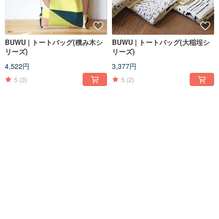
BUWU | トートバッグ(積み木シ
BUWU | トートバッグ(大稲埕シ
リーズ)
リーズ)
4,522円
3,377円
5
(3)
5
(2)
送料無料
多目的ぽち袋 | 1 パック 6 枚入り
プラス購入エリア | ギフト包装 -
お正月 ポチ袋 赤 封筒
中