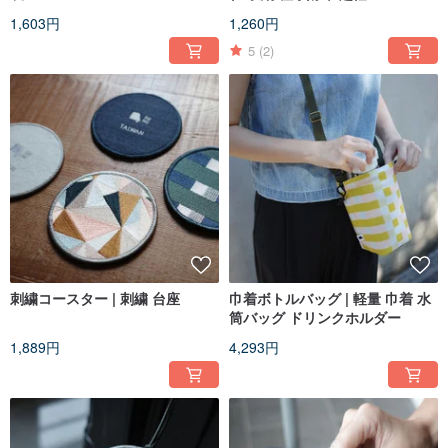
1,603円
1,260円
5
(2)
刺繍コースター | 刺繍 台座
巾着ボトルバッグ | 軽量 巾着 水
筒バッグ ドリンクホルダー
1,889円
4,293円