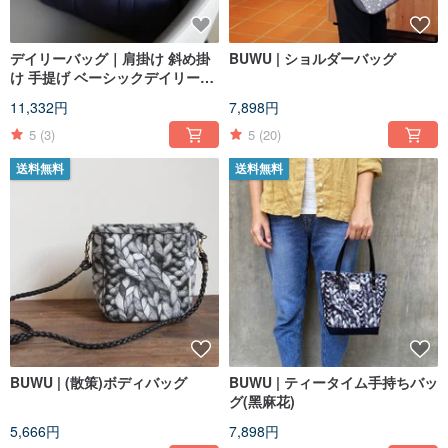
デイリーバッグ｜肩掛け 斜め掛
BUWU | ショルダーバッグ
け 手提げ ベーシックデイリーバ
ッグ
11,332円
7,898円
5
(3)
5
(20)
送料無料
送料無料
BUWU | (散策)ボディバッグ
BUWU | ティータイム手持ちバッ
グ(黑麻花)
5,666円
7,898円