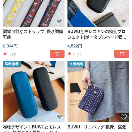
調節可能なストラップ |長さ調節
BUWUとモレスキンの特別プロ
可能
ジェクト|ポータブルハード収納
ボックス
2,004円
4,522円
5
(3)
5
(2)
送料無料
送料無料
布物デザイン｜BUWUとモレス
BUWU | リコバッグ 抿青、湛敘