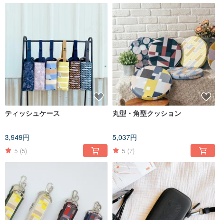
ティッシュケース
丸型・角型クッション
3,949円
5,037円
5
(5)
5
(7)