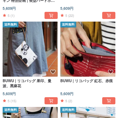
キン 特別企画 | 長型ハードポー
チ
5,609円
5,609円
5
(1)
5
(22)
送料無料
送料無料
BUWU | リコバッグ 果印、曼
BUWU | リコバッグ 紅石、赤痕
波、黑麻花
5,609円
5,609円
5
(15)
5
(2)
送料無料
送料無料