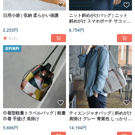
日用小袋 | 収納 柔らかい保護
ニット斜めがけバッグ | ニット
斜めがけ スマホポーチ サコッシ
ュ
2,233円
6,754円
5
(1)
送料無料
巾着型軽量トラベルバッグ | 軽量
ティエンジャオバッグ | 斜めがけ
巾着 手提げ 肩掛け
肩掛け グレー 青紫色 しっかりと
した生地
5,666円
14,194円