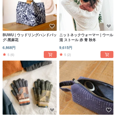
BUWU | ウッドリングハンドバッ
ニットネックウォーマー | ウール
グ-黑麻花
混 ストール 赤 青 秋冬
6,868円
9,615円
5
(6)
5
(2)