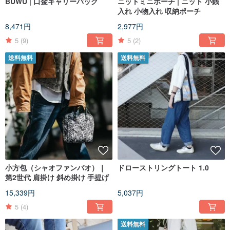
BUWU | 口金キャリーバッグ
ニットミニポーチ | ニット 小銭
入れ 小物入れ 収納ポーチ
8,471円
2,977円
5
(9)
5
(2)
送料無料
送料無料
小方包（シャオファンバオ）｜
ドローストリングトート 1.0
第2世代 肩掛け 斜め掛け 手提げ
15,339円
5,037円
5
(4)
送料無料