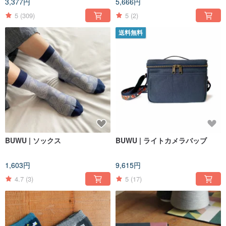
3,377円
5,666円
5
(309)
5
(2)
送料無料
BUWU | ソックス
BUWU | ライトカメラバッブ
1,603円
9,615円
4.7
(3)
5
(17)