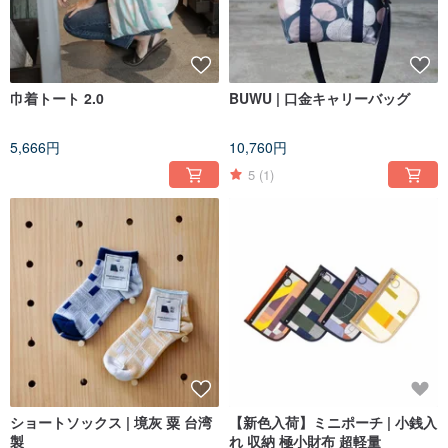
巾着トート 2.0
BUWU | 口金キャリーバッグ
5,666円
10,760円
5
(1)
ショートソックス | 境灰 粟 台湾
【新色入荷】ミニポーチ | 小銭入
製
れ 収納 極小財布 超軽量