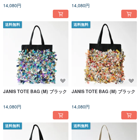
それぞれ異なる素材と、その人だから出来る作業や
14,080円
14,080円
時間を重ねて、お客様一人一人の毎日にそっと寄り添う
ポーチやバッグをこれからも丁寧に作っていきたいと思います。
素材も、人も、楽しく、心が弾む毎日を・・。
送料無料
送料無料
Instagram @chicolatte_lefreak
X(Twitter) @chicolatte_info
JANIS TOTE BAG (M) ブラック
JANIS TOTE BAG (M) ブラック
14,080円
14,080円
送料無料
送料無料