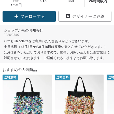
時間
915
360
24時間以内
1〜3日
フォローする
デザイナーに連絡
ショップからのお知らせ
2026/08/07
いつもChicolatteをご利用いただきありがとうございます。
土日祝日（※8月8日から8月16日は夏季休業とさせていただきます。）
はお休みをいただいておりますので、出荷、お問い合わせは翌営業日に
対応させていただきます。ご理解くださいますようお願い致します。
おすすめの人気商品
送料無料
送料無料
送