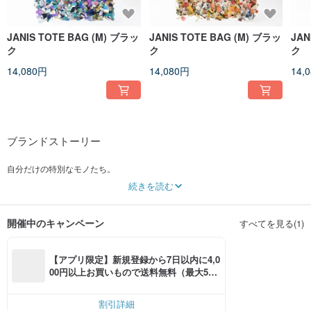
JANIS TOTE BAG (M) ブラッ
JANIS TOTE BAG (M) ブラッ
JAN
ク
ク
ク
14,080円
14,080円
14,
ブランドストーリー
自分だけの特別なモノたち。
続きを読む
素材もプリントも時代もすべて組み合わせて
自分らしさにプラスすることで、
開催中のキャンペーン
すべてを見る(1)
日常がより素敵なものになりますように。
必要なモノでなくても、
【アプリ限定】新規登録から7日以内に4,0
00円以上お買いもので送料無料（最大500
あったら嬉しいモノを
円OFF）
これからも作り続けたいと思っています。
割引詳細