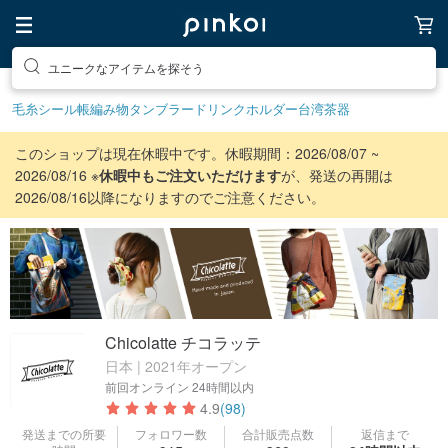
ユニークなアイテムを探そう
毛糸
シール帳
編み物
タンブラー
ドリンクホルダー
台湾茶器
このショップは現在休暇中です。休暇期間：2026/08/07 ~
2026/08/16 ※
休暇中もご注文いただけます
が、発送の再開は
2026/08/16以降になりますのでご注意ください。
Chicolatte チコラッテ
日本 | 2021年オープン
前回オンライン
24時間以内
4.9
(98)
発送までの所要
フォロワー数
合計販売点数
返信まで