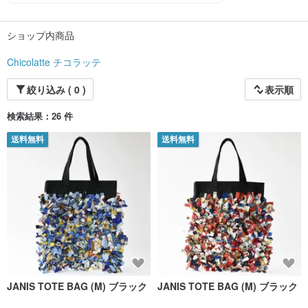
ーWe use vintage and dead stock fabric.
ヴィンテージ・デットストック 生地を使用しています。
ショップ内商品
スカーフ素材の持つ魅力や長い年月を経て出来たヴィンテージ特有の風合いが
味わいの一つと考え、80年代頃のヨーロッパを中心としたヴィンテージスカー
フを使用しております。
Chicolatte チコラッテ
ヴィンテージ・デットストックの生地を使用する為、商品はこの世に１つだけ
のリメイクアイテムです。
絞り込み ( 0 )
表示順
ーHand made and produced in japan.
ハンドメイドで国内にて 心を込めて製作しています。
検索結果：26 件
すべて国内にて生産しており、心体にハンディキャップをお持ちの方々と共に
商品をお作りしています。
送料無料
送料無料
生産にまつわる業務は彼・彼女たちの集中力とプロ意識が支えてくれていま
す。
エシカルな観点から製造部分で福祉関係の方々と仕事をしたいというよりも
彼・彼女たちの腕の高さを知り、触って、感じて、彼らでなくては出来ないと
信じ、共にブランドを作ってきました。
現在、ガマ口の口金を取付可能なのは職員1名/利用者さん1名のみ。
細かい作業を作り出してくれる姿がカッコよくて惚れ惚れします。
他、アイロン掛け上手な彼女たちや1日に一人で何十個もミシンを踏むプロフェ
ッショナル。
仕上げの商品に下げ札を丁寧に取り付けてくれるプロフェッショナル。
皆が丁寧にChicolatteの商品に携わってくれる事を心から嬉しく又心強く思って
います。
ハンディキャップがあっても彼・彼女たちは立派な職人。
JANIS TOTE BAG (M) ブラック
JANIS TOTE BAG (M) ブラック
そしてその全ての職人たちをフォローしてくれる
職員の方々にも心から感謝しています。