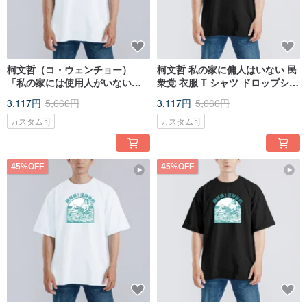
柯文哲（コ・ウェンチョー）
柯文哲 私の家に傭人はいない 民
「私の家には使用人がいない」
衆党 衣服 T シャツ ドロップショ
民衆党 T シャツ、ドロップショ
ルダー ワイドフィット アメリカ
3,117円
5,666円
3,117円
5,666円
ルダー、ワイドシルエット、ア
ンコットン 黒 T
メリカ綿、純綿、白 T
カスタム可
カスタム可
45%OFF
45%OFF