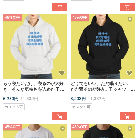
45%OFF
45%OFF
もう寝たいだけ、寝るのが大好
どうでもいい、ただ眠りたい、
き、そんな気持ちを込めた T シ
ただ寝るのが好き。T シャツ、パ
ャツ。パーカー、子供服、長
ーカー、子供服、長袖、黒。
6,233円
11,332円
6,233円
11,332円
袖、白。
カスタム可
カスタム可
45%OFF
45%OFF