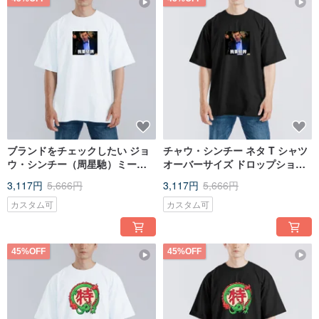
ブランドをチェックしたい ジョ
チャウ・シンチー ネタ T シャツ
ウ・シンチー（周星馳）ミーム
オーバーサイズ ドロップショル
服 T シャツ ドロップショルダー
ダー アメリカンコットン ひんや
3,117円
5,666円
3,117円
5,666円
ワイドフィット アメリカン 純綿
り ブラック T シャツ
T シャツ 涼感 白 T
カスタム可
カスタム可
45%OFF
45%OFF