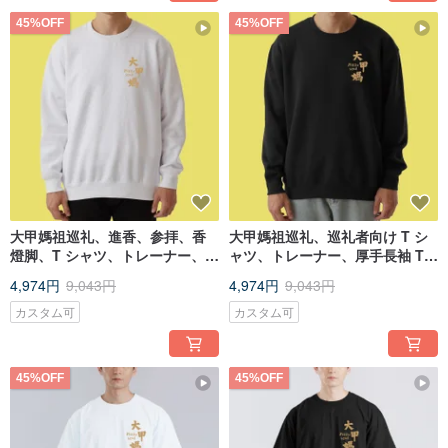
45%OFF
45%OFF
大甲媽祖巡礼、進香、参拝、香
大甲媽祖巡礼、巡礼者向け T シ
燈脚、T シャツ、トレーナー、厚
ャツ、トレーナー、厚手長袖 T
手長袖、子供服、チームウェ
シャツ、子供服、チームウェ
4,974円
9,043円
4,974円
9,043円
ア、白
ア、黒
カスタム可
カスタム可
45%OFF
45%OFF