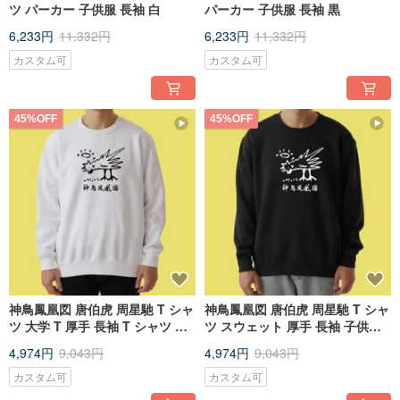
ツ パーカー 子供服 長袖 白
パーカー 子供服 長袖 黒
6,233円
11,332円
6,233円
11,332円
カスタム可
カスタム可
45%OFF
45%OFF
神鳥鳳凰図 唐伯虎 周星馳 T シャ
神鳥鳳凰図 唐伯虎 周星馳 T シャ
ツ 大学 T 厚手 長袖 T シャツ 子
ツ スウェット 厚手 長袖 子供服
供服 白
黒
4,974円
9,043円
4,974円
9,043円
カスタム可
カスタム可