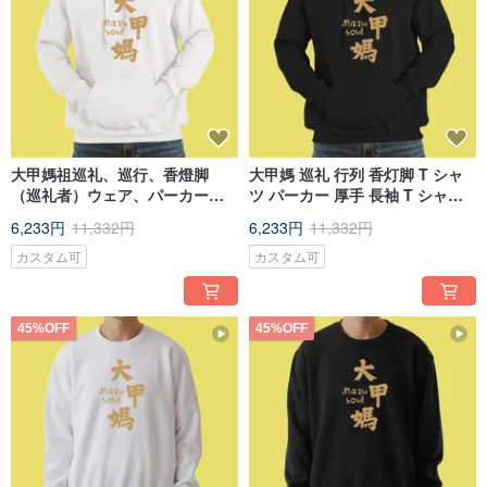
大甲媽祖巡礼、巡行、香燈脚
大甲媽 巡礼 行列 香灯脚 T シャ
（巡礼者）ウェア、パーカー、
ツ パーカー 厚手 長袖 T シャツ
厚手長袖 T シャツ、子供服、チ
子供服 チームウェア 黒
6,233円
11,332円
6,233円
11,332円
ームウェア、白。
カスタム可
カスタム可
45%OFF
45%OFF