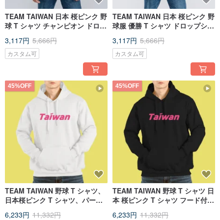
TEAM TAIWAN 日本 桜ピンク 野
TEAM TAIWAN 日本 桜ピンク 野
球 T シャツ チャンピオン ドロッ
球服 優勝 T シャツ ドロップショ
プショルダー ワイドフィット 白
ルダー ワイドフィット 黒 T
3,117円
5,666円
3,117円
5,666円
T
カスタム可
カスタム可
45%OFF
45%OFF
TEAM TAIWAN 野球 T シャツ、
TEAM TAIWAN 野球 T シャツ 日
日本桜ピンク T シャツ、パーカ
本 桜ピンク T シャツ フード付き
ー、子供服、長袖、白
T シャツ 子供服 T シャツ 長袖
6,233円
11,332円
6,233円
11,332円
黒