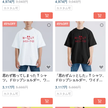
4,974円
9,043円
4,974円
9,043円
供服、黒
カスタム可
カスタム可
45%OFF
45%OFF
思わず怒ってしまった T シャ
「思わずムッとした」T シャツ、
ツ。ドロップショルダー、ワイ
ドロップショルダー、ワイドシ
ドシルエット、アメリカンコッ
ルエット、アメリカンコット
3,117円
5,666円
3,117円
5,666円
トン 100%、白 T シャツ。
ン、純綿 T、黒 T
カスタム可
カスタム可