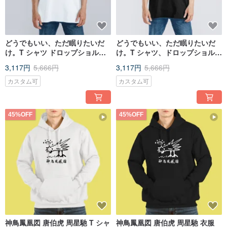
どうでもいい、ただ眠りたいだ
どうでもいい、ただ眠りたいだ
け。T シャツ ドロップショルダ
け。T シャツ、ドロップショルダ
ー オーバーサイズ アメリカ綿 白
ー、オーバーサイズ、アメリカ
3,117円
5,666円
3,117円
5,666円
T
ンコットン T、黒 T
カスタム可
カスタム可
45%OFF
45%OFF
神鳥鳳凰図 唐伯虎 周星馳 T シャ
神鳥鳳凰図 唐伯虎 周星馳 衣服