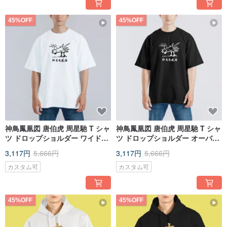
45%OFF
45%OFF
神鳥鳳凰図 唐伯虎 周星馳 T シャ
神鳥鳳凰図 唐伯虎 周星馳 T シャ
ツ ドロップショルダー ワイドフ
ツ ドロップショルダー オーバー
ィット アメリカ綿 100% 白 T
サイズ アメリカ綿 100% ブラッ
3,117円
5,666円
3,117円
5,666円
ク T シャツ
カスタム可
カスタム可
45%OFF
45%OFF