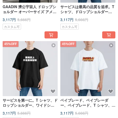
GAADIN 濟公宇宙人 ドロップシ
サービスは最高の品質を追求。T
ョルダー オーバーサイズ アメリ
シャツ、ドロップショルダー、
カンコットン T シャツ ひんやり
オーバーサイズ、アメリカンコ
3,117円
5,666円
3,117円
5,666円
白 T
ットン、冷感、白 T。
カスタム可
カスタム可
45%OFF
45%OFF
サービスを第一に。T シャツ、ド
ベイブレード、ベイブレーダ
ロップショルダー、ワイドシル
ー、ベイブレード、T シャツ、ド
エット、アメリカ綿 T シャツ、
ロップショルダー、ワイドシル
3,117円
5,666円
3,117円
5,666円
冷感、黒 T。
エット、アメリカンコットン