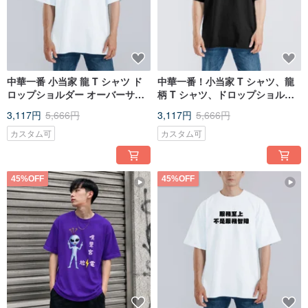
中華一番 小当家 龍 T シャツ ド
中華一番！小当家 T シャツ、龍
ロップショルダー オーバーサイ
柄 T シャツ、ドロップショルダ
ズ アメリカンコットン クールタ
ー、オーバーサイズ、アメリカ
3,117円
5,666円
3,117円
5,666円
ッチ 白 T
ンコットン 100% T シャツ、ク
ールタッチ、黒 T シャツ
カスタム可
カスタム可
45%OFF
45%OFF