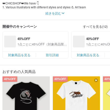
👑CHICSHOP👑We have 👇
1. Various illustrators with different styles and styles 💪 Art team
2. Professional production team💪Complete pre-sale and after-sale service
続きを読む
3. The best product quality 💪 If there is any problem with the product, we will
be responsible
4. Provide a variety of customized products 💪More than ten kinds of mobile
開催中のキャンペーン
すべてを見る(12)
phone case materials
5. The richest customization experience, major platform stores have been
operating for many years 💪
45%OFF
40%OFF
Tens of thousands of praise, high quality, high texture, good service, reliable!
1点ごとに45%OFF（対象商品限
1点ごとに40%
定）
定）
対象商品を見る
割引詳細
対象商品を見る
おすすめの人気商品
40%OFF
40%OFF
40