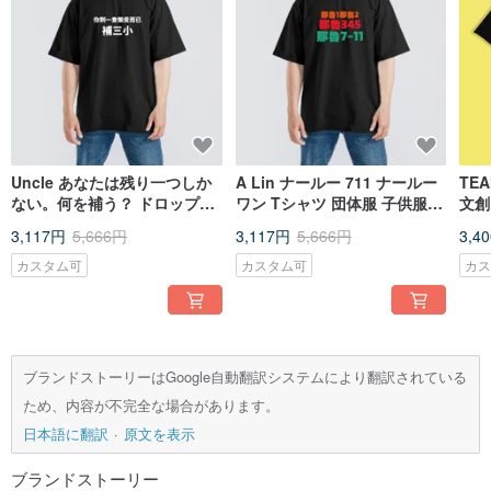
Uncle あなたは残り一つしか
A Lin ナールー 711 ナールー
TE
ない。何を補う？ ドロップシ
ワン Tシャツ 団体服 子供服
文創
ョルダー ワイドTシャツ 吸湿
半袖 アメリカンコットンTシ
吸湿
3,117円
5,666円
3,117円
5,666円
3,4
速乾 黒T
ャツ ブラック
カスタム可
カスタム可
カ
ブランドストーリーはGoogle自動翻訳システムにより翻訳されている
ため、内容が不完全な場合があります。
日本語に翻訳
原文を表示
ブランドストーリー