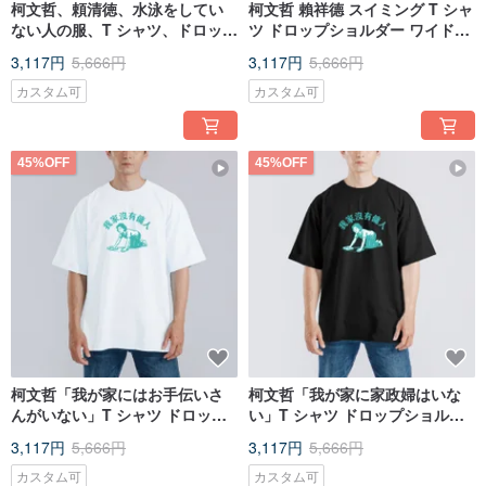
柯文哲、頼清徳、水泳をしてい
柯文哲 賴祥德 スイミング T シャ
ない人の服、T シャツ、ドロップ
ツ ドロップショルダー ワイドフ
ショルダー、ワイドシルエッ
ィット アメリカ綿 100% 黒 T シ
3,117円
5,666円
3,117円
5,666円
ト、アメリカンコットン、白 T
ャツ
カスタム可
カスタム可
45%OFF
45%OFF
柯文哲「我が家にはお手伝いさ
柯文哲「我が家に家政婦はいな
んがいない」T シャツ ドロップ
い」T シャツ ドロップショルダ
ショルダー ワイドフィット アメ
ー ワイドフィット アメリカンコ
3,117円
5,666円
3,117円
5,666円
リカンコットン T 白 T
ットン T ブラック T
カスタム可
カスタム可