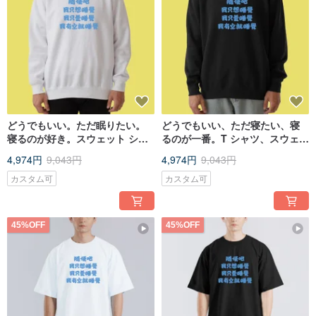
どうでもいい。ただ眠りたい。
どうでもいい、ただ寝たい、寝
寝るのが好き。スウェット シャ
るのが一番。T シャツ、スウェッ
ツ 長袖 子供服 白
ト、厚手、長袖、子供服、ブラ
4,974円
9,043円
4,974円
9,043円
ック。
カスタム可
カスタム可
45%OFF
45%OFF