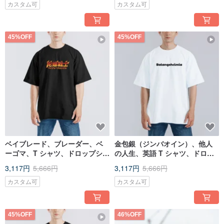
100%、白 T シャツ
カスタム可
カスタム可
45%OFF
45%OFF
ベイブレード、ブレーダー、ベ
金包銀（ジンバオイン）、他人
ーゴマ、T シャツ、ドロップショ
の人生、英語 T シャツ、ドロッ
ルダー、オーバーサイズ、アメ
プショルダー、オーバーサイ
3,117円
5,666円
3,117円
5,666円
リカ綿 100%、黒 T
ズ、アメリカンコットン T シャ
ツ、白 T
カスタム可
カスタム可
45%OFF
46%OFF