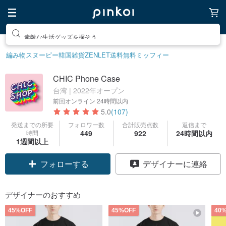
素敵な生活グッズを探そう
編み物
スヌーピー
韓国雑貨
ZENLET
送料無料
ミッフィー
CHIC Phone Case
台湾 | 2022年オープン
前回オンライン
24時間以内
5.0
(107)
発送までの所要
フォロワー数
合計販売点数
返信まで
時間
449
922
24時間以内
1週間以上
クーポン取得
デザイナーに連絡
フォローする
デザイナーのおすすめ
45%OFF
45%OFF
40