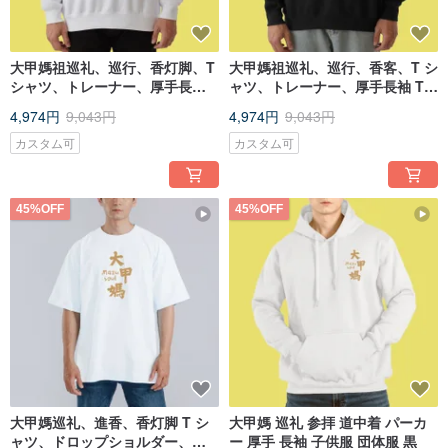
大甲媽祖巡礼、巡行、香灯脚、T
大甲媽祖巡礼、巡行、香客、T シ
シャツ、トレーナー、厚手長袖 T
ャツ、トレーナー、厚手長袖 T
シャツ、子供服、チームウェ
シャツ、子供服、チームウェ
4,974円
9,043円
4,974円
9,043円
ア、ブラック
ア、ブラック。
カスタム可
カスタム可
45%OFF
45%OFF
大甲媽巡礼、進香、香灯脚 T シ
大甲媽 巡礼 参拝 道中着 パーカ
ャツ、ドロップショルダー、オ
ー 厚手 長袖 子供服 団体服 黒