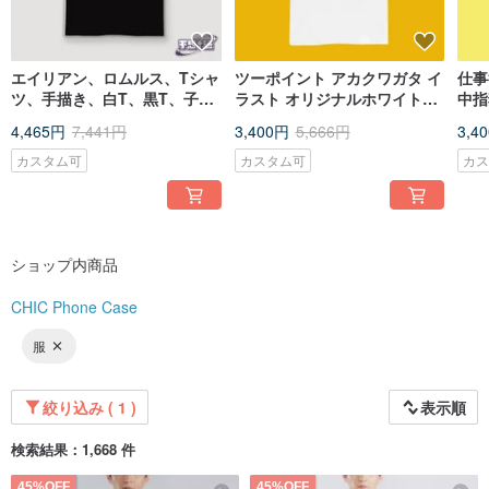
エイリアン、ロムルス、Tシャ
ツーポイント アカクワガタ イ
仕事
ツ、手描き、白T、黒T、子供
ラスト オリジナルホワイトT
中指
服、ユニセックス、大きいサ
ブラックT ショートT 服 Tシ
面白
4,465円
7,441円
3,400円
5,666円
3,4
イズ、文創
ャツ 子供服 ボーイズ
カスタム可
カスタム可
カ
ショップ内商品
CHIC Phone Case
服
絞り込み ( 1 )
表示順
検索結果：1,668 件
45%OFF
45%OFF