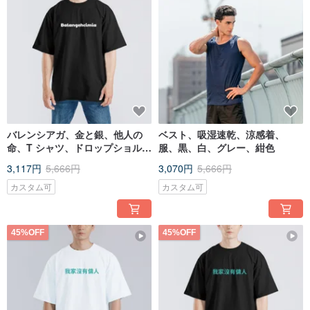
バレンシアガ、金と銀、他人の
ベスト、吸湿速乾、涼感着、
命、T シャツ、ドロップショルダ
服、黒、白、グレー、紺色
ー、オーバーサイズ、アメリカ
3,117円
5,666円
3,070円
5,666円
ンコットン T シャツ、黒 T
カスタム可
カスタム可
45%OFF
45%OFF