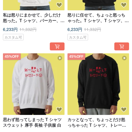
私は怒りにまかせて、少しだけ
怒りに任せて、ちょっと怒っち
怒った。T シャツ、パーカー、子
ゃった。T シャツ、T シャツ、パ
供服、長袖、白。
ーカー、子供服、T シャツ、長
6,233円
11,332円
6,233円
11,332円
袖、黒。
カスタム可
カスタム可
45%OFF
45%OFF
思わず怒ってしまった T シャツ
カッとなって、ちょっとだけ怒
スウェット 厚手 長袖 子供服 白
っちゃった T シャツ、トレーナ
ー、厚手、長袖、アパレル、子