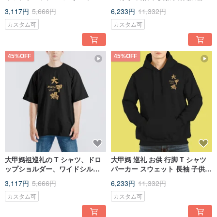
ーバーサイズ、アメリカンコッ
3,117円
5,666円
6,233円
11,332円
トン T シャツ、白 T
カスタム可
カスタム可
45%OFF
45%OFF
大甲媽祖巡礼の T シャツ、ドロ
大甲媽 巡礼 お供 行脚 T シャツ
ップショルダー、ワイドシルエ
パーカー スウェット 長袖 子供服
ット、アメリカンコットン T、ブ
チームウェア 黒
3,117円
5,666円
6,233円
11,332円
ラック T
カスタム可
カスタム可