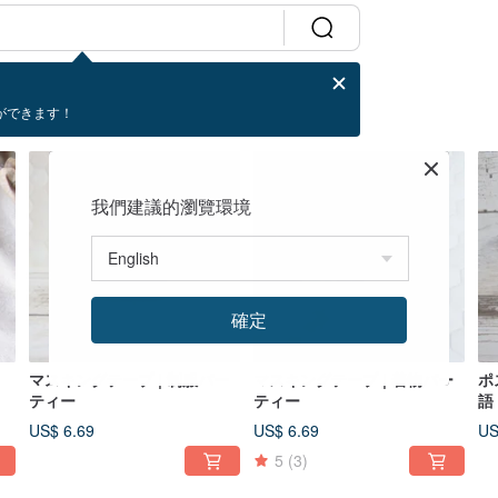
ができます！
我們建議的瀏覽環境
確定
マスキングテープ | 制服パー
マスキングテープ | 着物パー
ポ
ティー
ティー
語
US$ 6.69
US$ 6.69
US
5
(3)