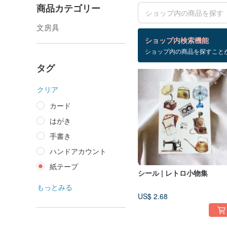
商品カテゴリー
文房具
検索結果：7 件
ショップ内検索機能
ショップ内の商品を探すこと
紙テープ
タグ
クリア
カード
はがき
手書き
ハンドアカウント
紙テープ
シール | レトロ小物集
もっとみる
US$ 2.68