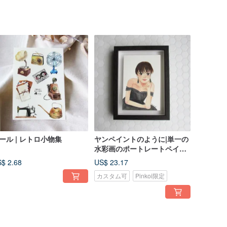
ール | レトロ小物集
ヤンペイントのように|単一の
水彩画のポートレートペイン
ティング
$ 2.68
US$ 23.17
カスタム可
Pinkoi限定