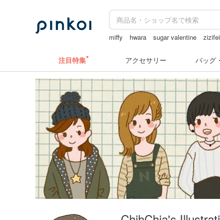
miffy
hwara
sugar valentine
zizife
ぬいぐるみ
注目特集
アクセサリー
バッグ
ChihChia's Illustra