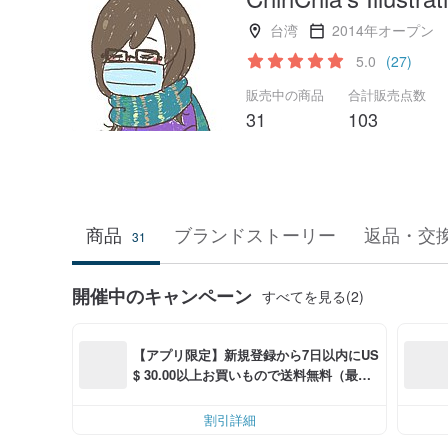
台湾
2014年オープン
5.0
(27)
販売中の商品
合計販売点数
31
103
商品
ブランドストーリー
返品・交
31
開催中のキャンペーン
すべてを見る(2)
【アプリ限定】新規登録から7日以内にUS
$ 30.00以上お買いもので送料無料（最大U
S$ 6.00OFF）
割引詳細