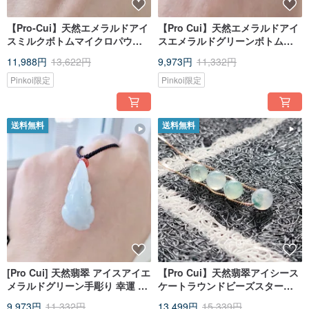
【Pro-Cui】天然エメラルドアイ
【Pro Cui】天然エメラルドアイ
スミルクボトムマイクロパウダ
スエメラルドグリーンボトム手
ー手彫りヘッドアップ亀亀ネッ
彫り這い亀カメネックレス
11,988円
13,622円
9,973円
11,332円
クレス
Pinkoi限定
Pinkoi限定
送料無料
送料無料
[Pro Cui] 天然翡翠 アイスアイエ
【Pro Cui】天然翡翠アイシース
メラルドグリーン手彫り 幸運 金
ケートラウンドビーズスターリ
ねずみ ネックレス 干支ねずみ
ングシルバー鎖骨チェーンチェ
9,973円
11,332円
13,499円
15,339円