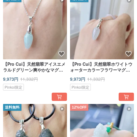
【Pro Cui】天然翡翠アイスエメ
【Pro Cui】天然翡翠ホワイトウ
ラルドグリーン爽やかなマグノ
ォーターカラーフラワーマグノ
リアのつぼみ925スターリングシ
リアフラワー925スターリングシ
9,973円
11,332円
9,973円
11,332円
ルバー鎖骨チェーン
ルバー鎖骨チェーン
Pinkoi限定
Pinkoi限定
送料無料
12%OFF