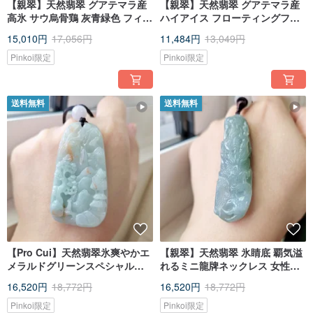
【親翠】天然翡翠 グアテマラ産
【親翠】天然翡翠 グアテマラ産
高氷 サウ烏骨鶏 灰青緑色 フィン
ハイアイス フローティングフラ
ガーバングル 11.5号
ワー スクエアリング フィンガー
15,010円
17,056円
11,484円
13,049円
ブレスレット 6号
Pinkoi限定
Pinkoi限定
送料無料
送料無料
【Pro Cui】天然翡翠氷爽やかエ
【親翠】天然翡翠 氷睛底 覇気溢
メラルドグリーンスペシャルカ
れるミニ龍牌ネックレス 女性に
ラーレッドジェイドマウンテン
もおすすめ 干支 辰
16,520円
18,772円
16,520円
18,772円
ウォーターブランド調節可能な
ロープチェーン
Pinkoi限定
Pinkoi限定