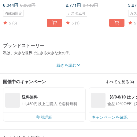
石識別センター
リンセスチェーン
セス
6,044円
6,868円
2,771円
3,148円
3,2
Pinkoi限定
カスタム可
カ
5
(5)
5
(1)
5
ブランドストーリー
私は、大きな世界で生きる大きな女の子。
「ネジ」と「帽帽」を合わせた名前は、実は「ナット」を意味しています。
続きを読む
急速にソーシャル化し、デジタル化していく私たちは、少しずつ緩んでいく小
さなネジのようです。決まりを忘れ、優しさを忘れ、ぬくもりを忘れ、伝統を
開催中のキャンペーン
すべてを見る(4)
忘れ、本当のことを忘れ……暮らしの中にある、ささやかで美しいものまで忘
れてしまいます。
送料無料
【8/9-8/10 
ネジ帽帽の創設者は、ここが美しい小さな出来事を生み出す存在になることを
願っています。
員感謝デー】対
11,450円以上ご購入で送料無料
全品12％OFF
プ全品12%OFF
ップ限定）
割引詳細
キャンペーンを確認