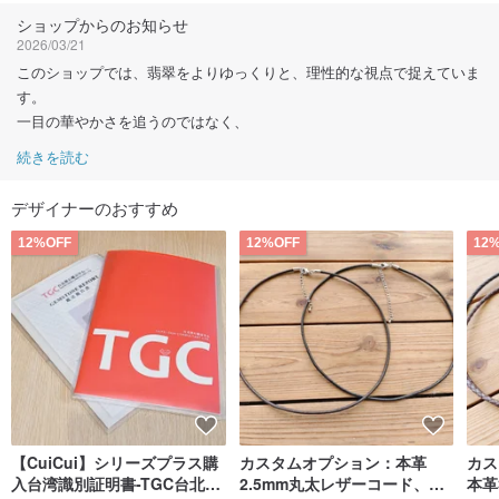
フォローする
ショップからのお知らせ
2026/03/21
このショップでは、翡翠をよりゆっくりと、理性的な視点で捉えていま
す。
一目の華やかさを追うのではなく、
続きを読む
デザイナーのおすすめ
12%OFF
12%OFF
12
【CuiCui】シリーズプラス購
カスタムオプション：本革
カス
入台湾識別証明書-TGC台北宝
2.5mm丸太レザーコード、プ
本革