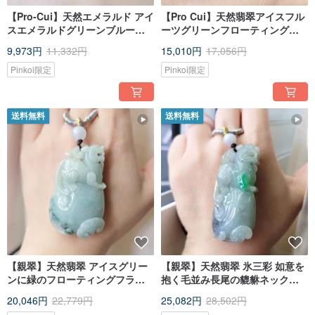
【Pro-Cui】天然エメラルド アイ
【Pro Cui】天然翡翠アイスフル
スエメラルドグリーンブルーし
ーツグリーンフローティンググ
っとり手彫りビッグヘッド貔貅
リーンフラワーイヤーライト貔
9,973円
11,332円
15,010円
17,056円
ネックレス 貔貅園
貅ネックレス幸運の貔貅
Pinkoi限定
Pinkoi限定
送料無料
送料無料
【親翠】天然翡翠 アイスグリー
【親翠】天然翡翠 氷三彩 如意を
ンに緑のフローティングフラワ
抱く毛並み長尾の貔貅ネックレ
ー、抱如意、長尾のヒキュウネ
ス 金運招来
20,046円
22,779円
25,082円
28,502円
ックレス 招財ヒキュウ