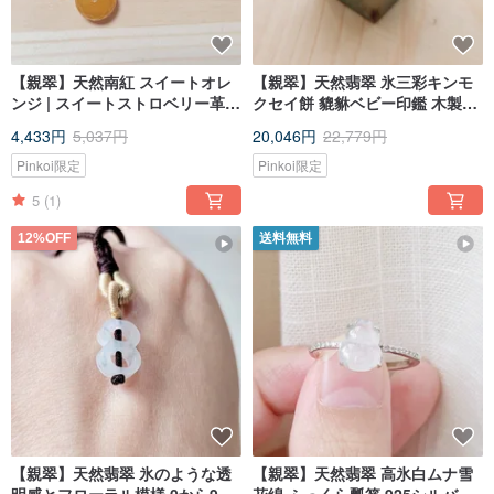
【親翠】天然南紅 スイートオレ
【親翠】天然翡翠 氷三彩キンモ
ンジ | スイートストロベリー革紐
クセイ餅 貔貅ベビー印鑑 木製ミ
チョーカー 甘くて美味しい
ニ台座付き
4,433円
5,037円
20,046円
22,779円
Pinkoi限定
Pinkoi限定
5
(1)
12%OFF
送料無料
【親翠】天然翡翠 氷のような透
【親翠】天然翡翠 高氷白ムナ雪