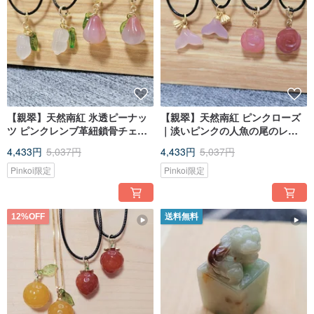
【親翠】天然南紅 氷透ピーナッ
【親翠】天然南紅 ピンクローズ
ツ ピンクレンブ革紐鎖骨チェー
｜淡いピンクの人魚の尾のレザ
ン｜遊び心溢れるキュートな甘
ーストラップチョーカー 優美で
4,433円
5,037円
4,433円
5,037円
さ
上品
Pinkoi限定
Pinkoi限定
12%OFF
送料無料