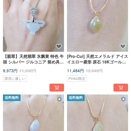
【親翠】天然翡翠 氷飘黄 特色 牛
[Pro-Cui] 天然エメラルド アイス
頭 シルバー ジルコニア 留め具
イエロー菱形 原石 18Kゴールド
鎖骨チェーン 干支：牛
バックル 幸運の鎖骨チェーン
9,973円
11,332円
11,484円
13,049円
環境に優しい
Pinkoi限定
送料無料
送料無料