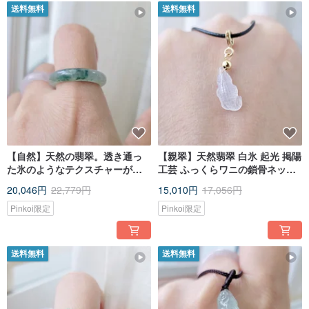
送料無料
送料無料
【自然】天然の翡翠。透き通っ
【親翠】天然翡翠 白氷 起光 掲陽
た氷のようなテクスチャーが美
工芸 ふっくらワニの鎖骨ネック
しく、ブルーグリーンの花柄が
レス
20,046円
22,779円
15,010円
17,056円
手元を彩ります。14号指輪に適
しています。
Pinkoi限定
Pinkoi限定
送料無料
送料無料