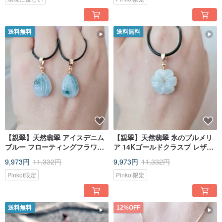
送料無料
送料無料
【親翠】天然翡翠 アイスデニム
【親翠】天然翡翠 氷のプルメリ
ブルー フローティングフラワー
ア 14Kゴールドクラスプ レザー
アーモンド 14Kゴールド レザー
チョーカーネックレス
9,973円
11,332円
9,973円
11,332円
チョーカー ユニークなモチーフ
Pinkoi限定
Pinkoi限定
送料無料
12%OFF