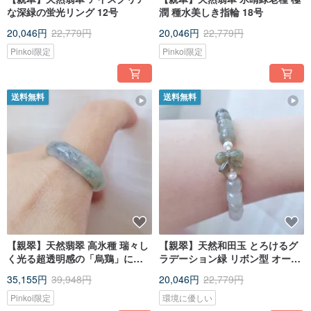
な深緑の蛍光リング 12号
潤 種水美しき指輪 18号
20,046円
22,779円
20,046円
22,779円
Pinkoi限定
Pinkoi限定
送料無料
送料無料
【親翠】天然翡翠 高氷種 瑞々し
【親翠】天然和田玉 とろけるグ
く光る超透明感の「烏鶏」にグ
ラデーション緑 リボン型 オール
リーンが差すフィンガーバング
ドビーズ 小さな妖精モデル ブレ
35,155円
39,948円
20,046円
22,779円
ル 18号
スレット 手首周り16cm
Pinkoi限定
環境に優しい