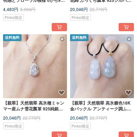
明感とフローラル模様 0から9の
花綿 ふっくら瓢箪 925シルバー
数字 シンプルアジャスタブルコ
ジルコンリング
4,483円
5,094円
20,046円
22,779円
ードネックレス 特別なテーマ
Pinkoi限定
Pinkoi限定
送料無料
送料無料
【親翠】天然翡翠 高氷種ミャン
【親翠】天然翡翠 高氷糖色18K
マー産ムナ雪花瓢箪 925純銀ジ
金バックル アンティーク調ふっ
ルコニア鎖骨チェーン
くらひょうたん レザーチョーカ
20,046円
22,779円
20,046円
22,779円
ー
Pinkoi限定
Pinkoi限定