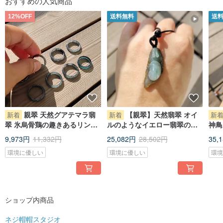
おすすめの人気商品
12%OFF
送料無料
送
親翠 天然グアテマラ翡
【親翠】天然翡翠 オイ
新着
新着
新
翠 氷烏骨鶏の趣きあるリング
ルのようなイエロー翡翠の表
神鳥
8 号
皮と瑞々しい晴れやかな玉肉
節紐
9,973円
11,332円
25,082円
28,502円
35,
を持つカタツムリの特製ペン
環境に優しい
環境に優しい
環
ダント JA00319
ショップ内商品
ネジ帽帽スタジオ