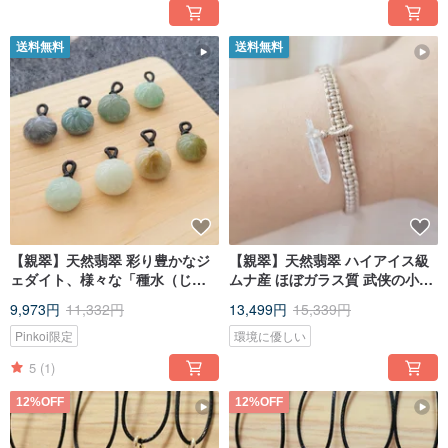
送料無料
送料無料
【親翠】天然翡翠 彩り豊かなジ
【親翠】天然翡翠 ハイアイス級
ェダイト、様々な「種水（じゅ
ムナ産 ほぼガラス質 武侠の小さ
んすい）」と「味わい」のアイ
な宝剣 ミニマリストなアースカ
9,973円
11,332円
13,499円
15,339円
ス肉まん風ペンダント 第2弾
ラー編み込みブレスレット
Pinkoi限定
環境に優しい
5
(1)
12%OFF
12%OFF