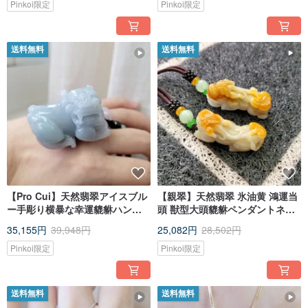
Pinkoi限定
Pinkoi限定
送料無料
送料無料
【Pro Cui】天然翡翠アイスブル
【親翠】天然翡翠 氷油黄 鴻運当
ー手彫り横暴な幸運貔貅ハンド
頭 獣型大頭貔貅ペンダントネッ
ル装飾車吊り下げ
クレス 招財貔貅
35,155円
39,948円
25,082円
28,502円
Pinkoi限定
Pinkoi限定
送料無料
送料無料