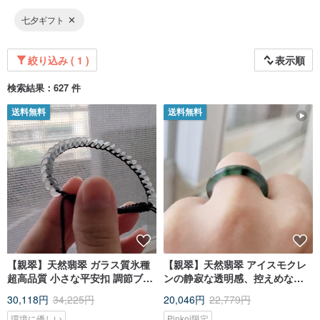
七夕ギフト
絞り込み ( 1 )
表示順
検索結果：627 件
送料無料
送料無料
【親翠】天然翡翠 ガラス質氷種
【親翠】天然翡翠 アイスモクレ
超高品質 小さな平安扣 調節ブレ
ンの静寂な透明感、控えめな三
スレット 手首周り 15cm 以上対
彩の彩りが舞うリング 13号
30,118円
34,225円
20,046円
22,779円
応
環境に優しい
Pinkoi限定