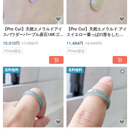
【Pro Cui】天然エメラルドアイ
【Pro Cui】天然エメラルド アイ
スパウダーパープル原石18Kゴー
スイエロー葉っぱの形をした原
ルドバックルヘッド鎖骨チェー
石 18Kゴールドバックル ヘッド
15,010円
17,056円
11,484円
13,049円
ン
幸運の鎖骨チェーン
Pinkoi限定
Pinkoi限定
送料無料
送料無料