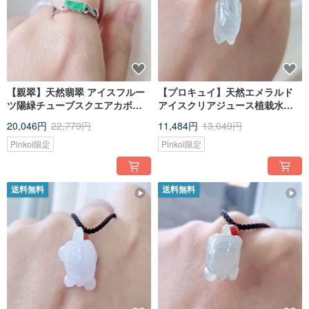
【親翠】天然翡翠 アイスフルー
【プロキュイ】天然エメラルド
ツ陽緑チューブスクエアカボシ
アイスクリアジュース植栽水遊
ョン 925シルバージルコニア フ
び廃物うさぎネックレス干支う
20,046円
22,779円
11,484円
13,049円
リーサイズリング
さぎ
Pinkoi限定
Pinkoi限定
送料無料
送料無料