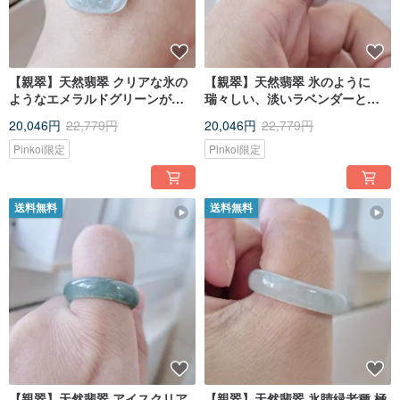
【親翠】天然翡翠 クリアな氷の
【親翠】天然翡翠 氷のように
ようなエメラルドグリーンが愛
瑞々しい、淡いラベンダーとグ
らしいトラのペンダント 925純
リーンの美しいリング 12号
20,046円
22,779円
20,046円
22,779円
銀ネックレス 干支 寅
Pinkoi限定
Pinkoi限定
送料無料
送料無料
【親翠】天然翡翠 アイスクリア
【親翠】天然翡翠 氷睛緑老種 極