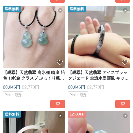
送料無料
送料無料
【親翠】天然翡翠 高氷種 晴底 飴
【親翠】天然翡翠 アイスブラッ
色 18K金 クラスプ ぷっくり瓢箪
クジェード 全透水墨画風 キッズ
レザーチョーカー
バングル 47mm
20,046円
22,779円
20,046円
22,779円
Pinkoi限定
Pinkoi限定
送料無料
12%OFF