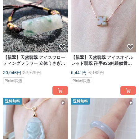
【親翠】天然翡翠 アイスフロー
【親翠】天然翡翠 アイスオイル
ティングフラワー 立体うさぎの
レッド翡翠 卍字925純銀鎖骨ネ
美しいブレスレット 調節可能
ックレス 控えめな仏教スタイル
20,046円
22,779円
5,441円
6,182円
16cm 干支 卯年
Pinkoi限定
Pinkoi限定
送料無料
送料無料