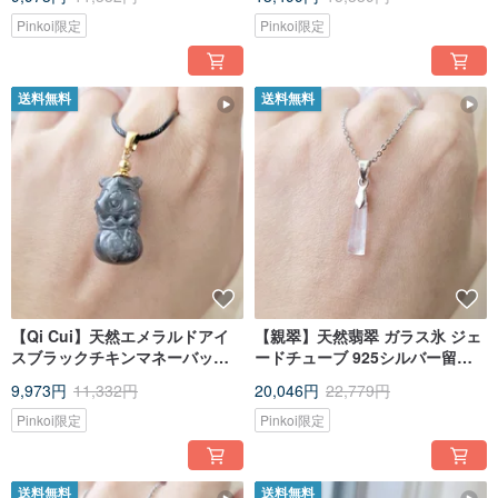
ーンオプションヌードベルトボ
ールパイ
Pinkoi限定
Pinkoi限定
送料無料
送料無料
【Qi Cui】天然エメラルドアイ
【親翠】天然翡翠 ガラス氷 ジェ
スブラックチキンマネーバッグ
ードチューブ 925シルバー留め
トラ革ロープ鎖骨チェーン干支
具 鎖骨ネックレス
9,973円
11,332円
20,046円
22,779円
虎
Pinkoi限定
Pinkoi限定
送料無料
送料無料