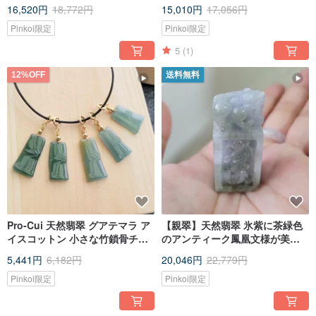
く安全バックルスターリングシ
ドグリーンブルー大魚 小魚 925
16,520円
18,772円
15,010円
17,056円
ルバーラブバックルヘッド鎖骨
スターリングシルバー 鎖骨チェ
チェーン
ーン
Pinkoi限定
Pinkoi限定
5
(1)
12%OFF
送料無料
Pro-Cui 天然翡翠 グアテマラ ア
【親翠】天然翡翠 氷紫に茶緑色
イスコットン 小さな竹鎖骨チェ
のアンティーク鳳凰文様が美し
ーン
い印鑑 招財貔貅
5,441円
6,182円
20,046円
22,779円
Pinkoi限定
Pinkoi限定