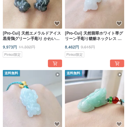
[Pro-Cui] 天然エメラルドアイス
[Pro-Cui] 天然翡翠ホワイト帯グ
黒骨鶏グリーン手彫り かわいい
リーン手彫り貔貅ネックレス 幸
ぽっちゃり貔貅 鎖骨チェーン 幸
運貔貅
9,973円
11,332円
8,462円
9,615円
運貔貅
Pinkoi限定
Pinkoi限定
送料無料
送料無料