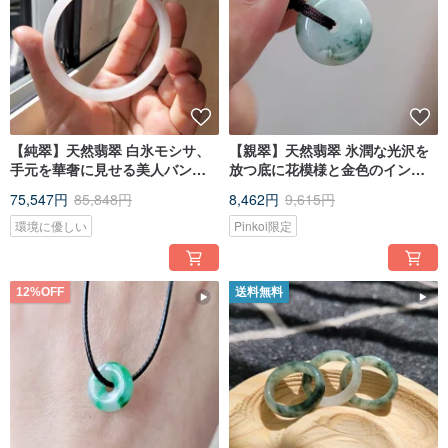
【純翠】天然翡翠 白氷モシサ、
【親翠】天然翡翠 氷潤な光沢を
手元を華奢に見せる美人バング
放つ底に花模様と金色のインク
ル 54、温かみのある白い月光ブ
ルージョンが美しい平安扣 極上
75,547円
85,848円
8,462円
9,615円
レスレット 台湾鑑定書付き
ミニマルネックレス
環境に優しい
Pinkoi限定
12%OFF
送料無料