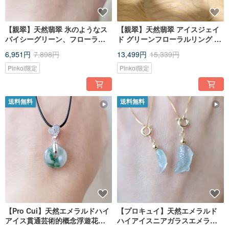
【親翠】天然翡翠 氷のようなス
【親翠】天然翡翠 アイスジェイ
パイシーグリーン、フローラル
ド グリーンフローラルリング 12
パターン、果実のような明るい
15 14号
6,951円
7,898円
13,499円
15,339円
グリーンを基調とした平安釦レ
ザーチョーカーネックレス
Pinkoi限定
Pinkoi限定
送料無料
送料無料
【Pro Cui】天然エメラルドハイ
【プロキュイ】天然エメラルド
アイス貫通芸術的概念浮遊花輝
ハイアイスニアガラスエメラル