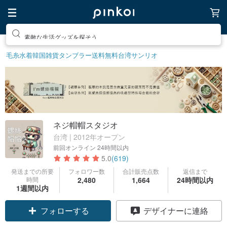
素敵な生活グッズを探そう
毛糸
水着
韓国雑貨
タンブラー
送料無料
台湾サンリオ
ネジ帽帽スタジオ
台湾 | 2012年オープン
前回オンライン
24時間以内
5.0
(619)
発送までの所要
フォロワー数
合計販売点数
返信まで
時間
2,480
1,664
24時間以内
1週間以内
クーポン取得
デザイナーに連絡