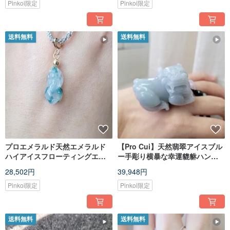
Pinkoi限定
Pinkoi限定
送料無料
送料無料
プロエメラルド天然エメラルド
【Pro Cui】天然翡翠アイスブル
ハイアイスフローティングエメ
ー手彫り横暴な幸運貔貅ハンド
ラルドグリーンの花が輝く貔貅
ル装飾車吊り下げ
28,502円
39,948円
スターリングシルバーダイヤモ
ンドチェーンラッキー貔貅
Pinkoi限定
Pinkoi限定
送料無料
送料無料