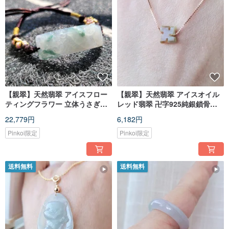
【親翠】天然翡翠 アイスフロー
【親翠】天然翡翠 アイスオイル
ティングフラワー 立体うさぎの
レッド翡翠 卍字925純銀鎖骨ネ
美しいブレスレット 調節可能
ックレス 控えめな仏教スタイル
22,779円
6,182円
16cm 干支 卯年
Pinkoi限定
Pinkoi限定
送料無料
送料無料