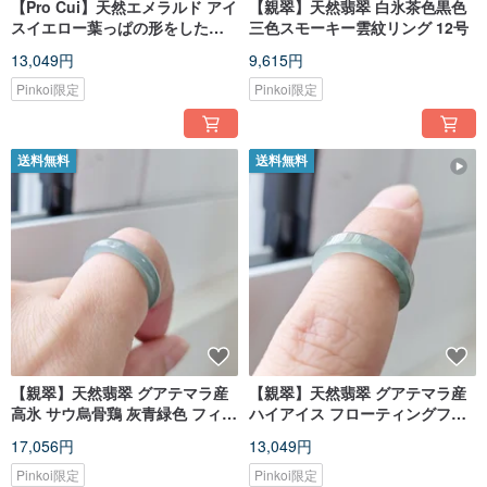
【Pro Cui】天然エメラルド アイ
【親翠】天然翡翠 白氷茶色黒色
スイエロー葉っぱの形をした原
三色スモーキー雲紋リング 12号
石 18Kゴールドバックル ヘッド
13,049円
9,615円
幸運の鎖骨チェーン
Pinkoi限定
Pinkoi限定
送料無料
送料無料
【親翠】天然翡翠 グアテマラ産
【親翠】天然翡翠 グアテマラ産
高氷 サウ烏骨鶏 灰青緑色 フィン
ハイアイス フローティングフラ
ガーバングル 11.5号
ワー スクエアリング フィンガー
17,056円
13,049円
ブレスレット 6号
Pinkoi限定
Pinkoi限定