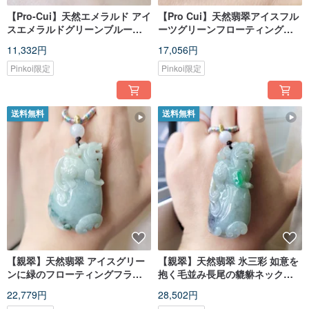
【Pro-Cui】天然エメラルド アイ
【Pro Cui】天然翡翠アイスフル
スエメラルドグリーンブルーし
ーツグリーンフローティンググ
っとり手彫りビッグヘッド貔貅
リーンフラワーイヤーライト貔
11,332円
17,056円
ネックレス 貔貅園
貅ネックレス幸運の貔貅
Pinkoi限定
Pinkoi限定
送料無料
送料無料
【親翠】天然翡翠 アイスグリー
【親翠】天然翡翠 氷三彩 如意を
ンに緑のフローティングフラワ
抱く毛並み長尾の貔貅ネックレ
ー、抱如意、長尾のヒキュウネ
ス 金運招来
22,779円
28,502円
ックレス 招財ヒキュウ