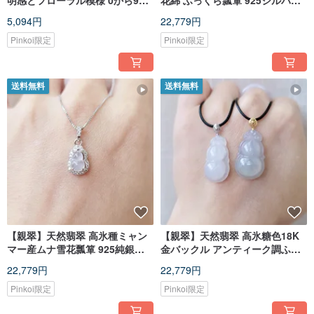
明感とフローラル模様 0から9の
花綿 ふっくら瓢箪 925シルバー
数字 シンプルアジャスタブルコ
ジルコンリング
5,094円
22,779円
ードネックレス 特別なテーマ
Pinkoi限定
Pinkoi限定
送料無料
送料無料
【親翠】天然翡翠 高氷種ミャン
【親翠】天然翡翠 高氷糖色18K
マー産ムナ雪花瓢箪 925純銀ジ
金バックル アンティーク調ふっ
ルコニア鎖骨チェーン
くらひょうたん レザーチョーカ
22,779円
22,779円
ー
Pinkoi限定
Pinkoi限定