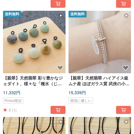
送料無料
送料無料
【親翠】天然翡翠 彩り豊かなジ
【親翠】天然翡翠 ハイアイス級
ェダイト、様々な「種水（じゅ
ムナ産 ほぼガラス質 武侠の小さ
んすい）」と「味わい」のアイ
な宝剣 ミニマリストなアースカ
11,332円
15,339円
ス肉まん風ペンダント 第2弾
ラー編み込みブレスレット
Pinkoi限定
環境に優しい
5
(1)