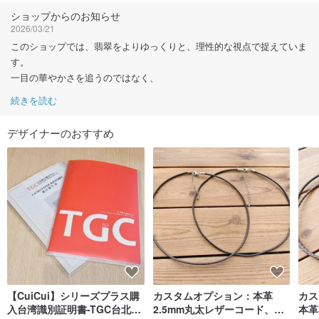
フォローする
ショップからのお知らせ
2026/03/21
このショップでは、翡翠をよりゆっくりと、理性的な視点で捉えていま
す。
一目の華やかさを追うのではなく、
続きを読む
デザイナーのおすすめ
【CuiCui】シリーズプラス購
カスタムオプション：本革
カス
入台湾識別証明書-TGC台北宝
2.5mm丸太レザーコード、プ
本革