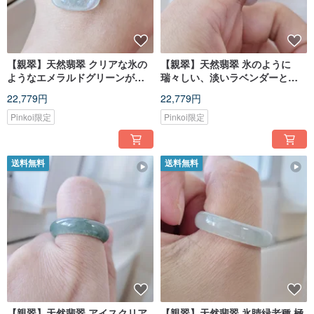
【親翠】天然翡翠 クリアな氷の
【親翠】天然翡翠 氷のように
ようなエメラルドグリーンが愛
瑞々しい、淡いラベンダーとグ
らしいトラのペンダント 925純
リーンの美しいリング 12号
22,779円
22,779円
銀ネックレス 干支 寅
Pinkoi限定
Pinkoi限定
送料無料
送料無料
【親翠】天然翡翠 アイスクリア
【親翠】天然翡翠 氷睛緑老種 極