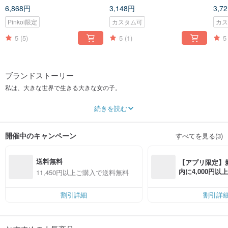
石識別センター
リンセスチェーン
セス
6,868円
3,148円
3,7
Pinkoi限定
カスタム可
カ
5
(5)
5
(1)
5
ブランドストーリー
私は、大きな世界で生きる大きな女の子。
「ネジ」と「帽帽」を合わせた名前は、実は「ナット」を意味しています。
続きを読む
急速にソーシャル化し、デジタル化していく私たちは、少しずつ緩んでいく小
さなネジのようです。決まりを忘れ、優しさを忘れ、ぬくもりを忘れ、伝統を
開催中のキャンペーン
すべてを見る(3)
忘れ、本当のことを忘れ……暮らしの中にある、ささやかで美しいものまで忘
れてしまいます。
送料無料
ネジ帽帽の創設者は、ここが美しい小さな出来事を生み出す存在になることを
【アプリ限定】
願っています。
内に4,000円
11,450円以上ご購入で送料無料
無料（最大500円
割引詳細
割引詳