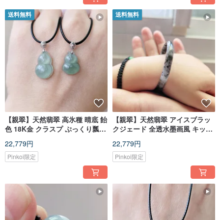
送料無料
送料無料
【親翠】天然翡翠 高氷種 晴底 飴
【親翠】天然翡翠 アイスブラッ
色 18K金 クラスプ ぷっくり瓢箪
クジェード 全透水墨画風 キッズ
レザーチョーカー
バングル 47mm
22,779円
22,779円
Pinkoi限定
Pinkoi限定