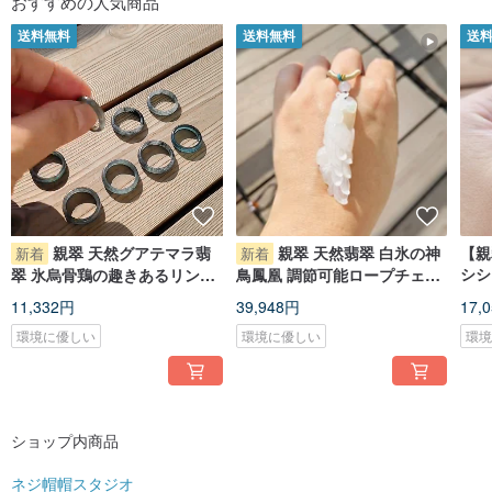
おすすめの人気商品
送料無料
送料無料
送
親翠 天然グアテマラ翡
親翠 天然翡翠 白氷の神
【親
新着
新着
シシ
翠 氷烏骨鶏の趣きあるリング
鳥鳳凰 調節可能ロープチェー
ー色
8 号
ン
11,332円
39,948円
17,
環境に優しい
環境に優しい
環
ショップ内商品
ネジ帽帽スタジオ