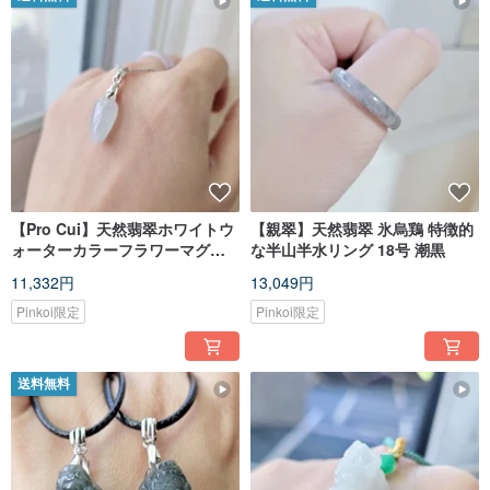
【Pro Cui】天然翡翠ホワイトウ
【親翠】天然翡翠 氷烏鶏 特徴的
ォーターカラーフラワーマグノ
な半山半水リング 18号 潮黒
リアフラワー925スターリングシ
11,332円
13,049円
ルバー鎖骨チェーン
Pinkoi限定
Pinkoi限定
送料無料