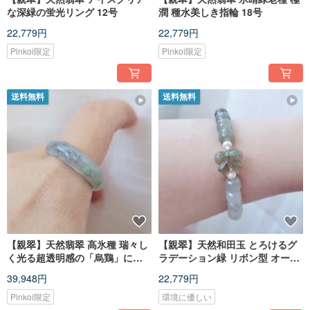
な深緑の蛍光リング 12号
潤 種水美しき指輪 18号
22,779円
22,779円
Pinkoi限定
Pinkoi限定
送料無料
送料無料
【親翠】天然翡翠 高氷種 瑞々し
【親翠】天然和田玉 とろけるグ
く光る超透明感の「烏鶏」にグ
ラデーション緑 リボン型 オール
リーンが差すフィンガーバング
ドビーズ 小さな妖精モデル ブレ
39,948円
22,779円
ル 18号
スレット 手首周り16cm
Pinkoi限定
環境に優しい