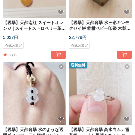
【親翠】天然南紅 スイートオレ
【親翠】天然翡翠 氷三彩キンモ
ンジ | スイートストロベリー革紐
クセイ餅 貔貅ベビー印鑑 木製ミ
チョーカー 甘くて美味しい
ニ台座付き
5,037円
22,779円
Pinkoi限定
Pinkoi限定
5
(1)
送料無料
【親翠】天然翡翠 氷のような透
【親翠】天然翡翠 高氷白ムナ雪