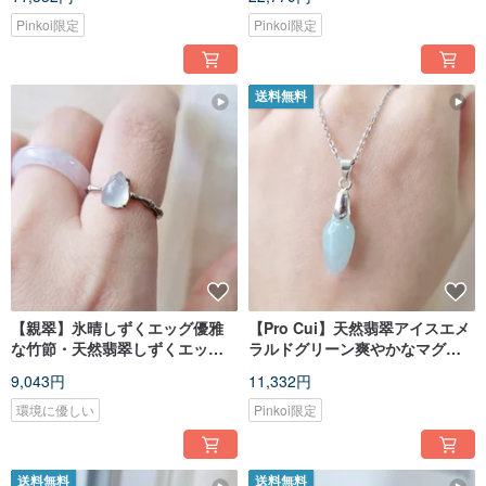
虎
Pinkoi限定
Pinkoi限定
送料無料
【親翠】氷晴しずくエッグ優雅
【Pro Cui】天然翡翠アイスエメ
な竹節・天然翡翠しずくエッグ
ラルドグリーン爽やかなマグノ
フリーサイズシルバーリング・
リアのつぼみ925スターリングシ
9,043円
11,332円
JA-00007
ルバー鎖骨チェーン
環境に優しい
Pinkoi限定
送料無料
送料無料