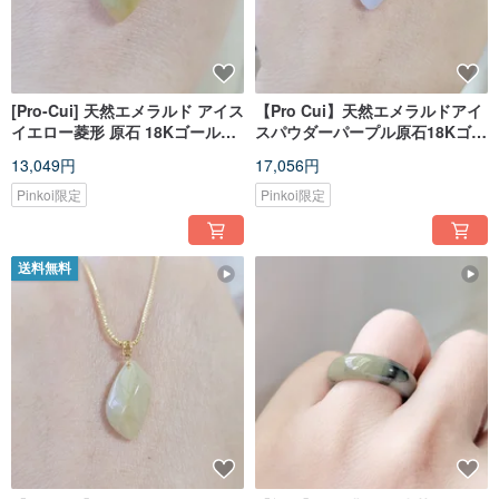
[Pro-Cui] 天然エメラルド アイス
【Pro Cui】天然エメラルドアイ
イエロー菱形 原石 18Kゴールド
スパウダーパープル原石18Kゴー
バックル 幸運の鎖骨チェーン
ルドバックルヘッド鎖骨チェー
13,049円
17,056円
ン
Pinkoi限定
Pinkoi限定
送料無料