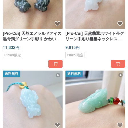
[Pro-Cui] 天然エメラルドアイス
[Pro-Cui] 天然翡翠ホワイト帯グ
黒骨鶏グリーン手彫り かわいい
リーン手彫り貔貅ネックレス 幸
ぽっちゃり貔貅 鎖骨チェーン 幸
運貔貅
11,332円
9,615円
運貔貅
Pinkoi限定
Pinkoi限定
送料無料
送料無料