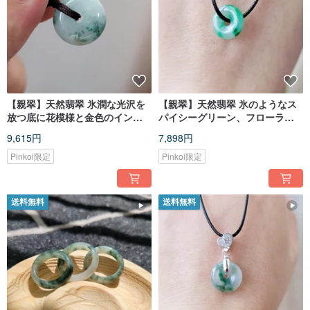
【親翠】天然翡翠 氷潤な光沢を
【親翠】天然翡翠 氷のようなス
放つ底に花模様と金色のインク
パイシーグリーン、フローラル
ルージョンが美しい平安扣 極上
パターン、果実のような明るい
9,615円
7,898円
ミニマルネックレス
グリーンを基調とした平安釦レ
ザーチョーカーネックレス
Pinkoi限定
Pinkoi限定
送料無料
送料無料