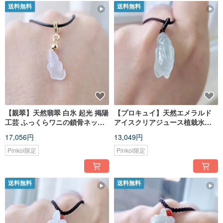
送料無料
送料無料
【親翠】天然翡翠 白氷 起光 掲陽
【プロキュイ】天然エメラルド
工芸 ふっくらワニの鎖骨ネック
アイスクリアジュース植栽水遊
レス
び廃物うさぎネックレス干支う
17,056円
13,049円
さぎ
Pinkoi限定
Pinkoi限定
送料無料
送料無料