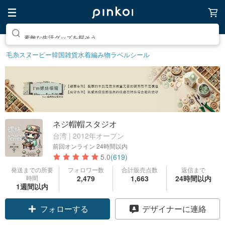
素敵な生活グッズを探そう
毛糸
スヌーピー
韓国雑貨
水着
編み物
ラベルシール
ネジ帽帽スタジオ
台湾 | 2012年オープン
前回オンライン
24時間以内
5.0
(619)
発送までの所要
フォロワー数
合計販売点数
返信まで
時間
2,479
1,663
24時間以内
1週間以内
クーポン取得
デザイナーに連絡