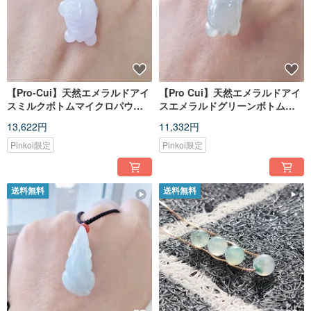
【Pro-Cui】天然エメラルドアイ
【Pro Cui】天然エメラルドアイ
スミルクボトムマイクロパウダ
スエメラルドグリーンボトム手
ー手彫りヘッドアップ亀亀ネッ
彫り這い亀カメネックレス
13,622円
11,332円
クレス
Pinkoi限定
Pinkoi限定
送料無料
送料無料