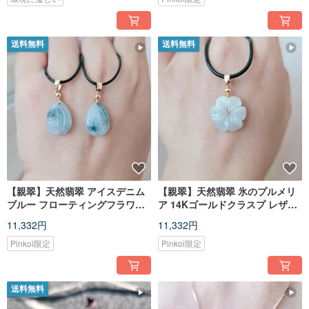
送料無料
送料無料
【親翠】天然翡翠 アイスデニム
【親翠】天然翡翠 氷のプルメリ
ブルー フローティングフラワー
ア 14Kゴールドクラスプ レザー
アーモンド 14Kゴールド レザー
チョーカーネックレス
11,332円
11,332円
チョーカー ユニークなモチーフ
Pinkoi限定
Pinkoi限定
送料無料