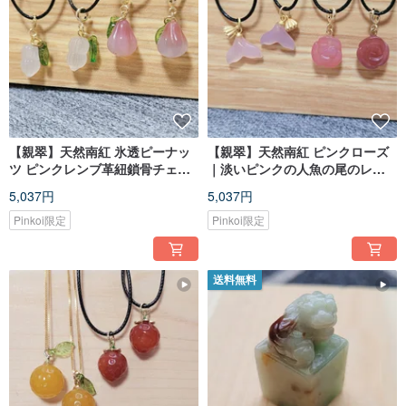
【親翠】天然南紅 氷透ピーナッ
【親翠】天然南紅 ピンクローズ
ツ ピンクレンブ革紐鎖骨チェー
｜淡いピンクの人魚の尾のレザ
ン｜遊び心溢れるキュートな甘
ーストラップチョーカー 優美で
5,037円
5,037円
さ
上品
Pinkoi限定
Pinkoi限定
送料無料