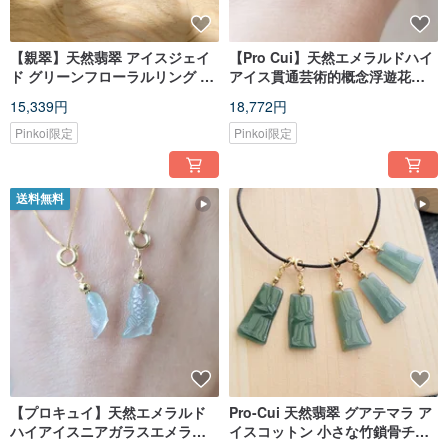
【親翠】天然翡翠 アイスジェイ
【Pro Cui】天然エメラルドハイ
ド グリーンフローラルリング 12
アイス貫通芸術的概念浮遊花輝
15 14号
く安全バックルスターリングシ
15,339円
18,772円
ルバーラブバックルヘッド鎖骨
チェーン
Pinkoi限定
Pinkoi限定
送料無料
【プロキュイ】天然エメラルド
Pro-Cui 天然翡翠 グアテマラ ア
ハイアイスニアガラスエメラル
イスコットン 小さな竹鎖骨チェ