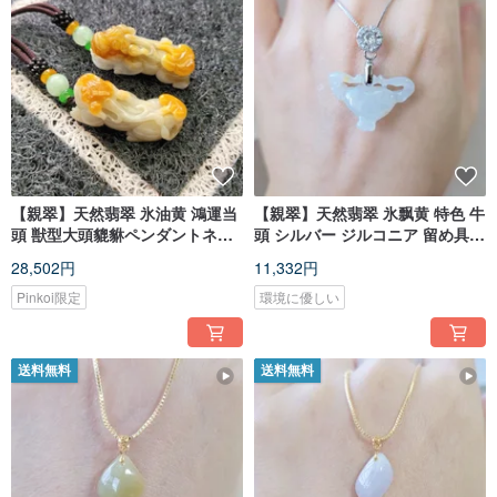
【親翠】天然翡翠 氷油黄 鴻運当
【親翠】天然翡翠 氷飘黄 特色 牛
頭 獣型大頭貔貅ペンダントネッ
頭 シルバー ジルコニア 留め具
クレス 招財貔貅
鎖骨チェーン 干支：牛
28,502円
11,332円
Pinkoi限定
環境に優しい
送料無料
送料無料