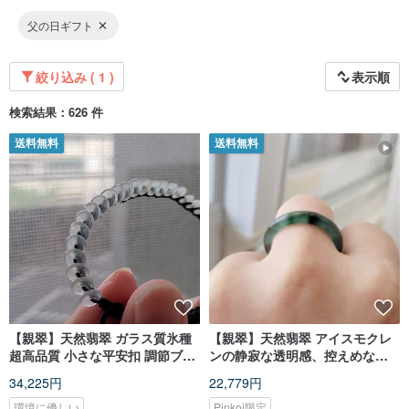
父の日ギフト
絞り込み ( 1 )
表示順
検索結果：626 件
送料無料
送料無料
【親翠】天然翡翠 ガラス質氷種
【親翠】天然翡翠 アイスモクレ
超高品質 小さな平安扣 調節ブレ
ンの静寂な透明感、控えめな三
スレット 手首周り 15cm 以上対
彩の彩りが舞うリング 13号
34,225円
22,779円
応
環境に優しい
Pinkoi限定