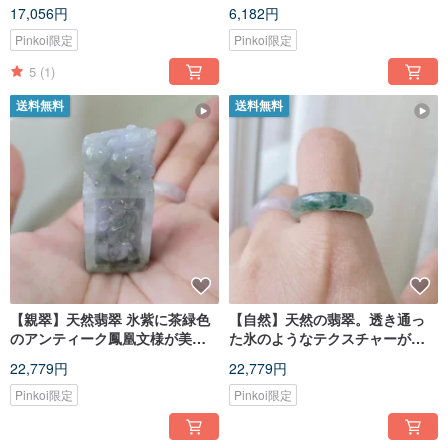
ドグリーンブルー大魚 小魚 925
ーン
17,056円
6,182円
スターリングシルバー 鎖骨チェ
ーン
Pinkoi限定
Pinkoi限定
5
(1)
送料無料
送料無料
【親翠】天然翡翠 氷紫に茶緑色
【自然】天然の翡翠。透き通っ
のアンティーク鳳凰文様が美し
た氷のようなテクスチャーが美
い印鑑 招財貔貅
しく、ブルーグリーンの花柄が
22,779円
22,779円
手元を彩ります。14号指輪に適
しています。
Pinkoi限定
Pinkoi限定