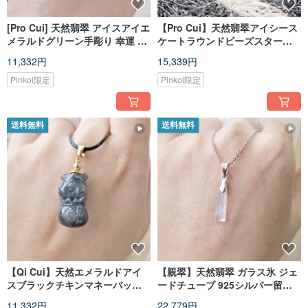
[Pro Cui] 天然翡翠 アイスアイエ
【Pro Cui】天然翡翠アイシース
メラルドグリーン手彫り 幸運 金
ケートラウンドビーズスターリ
ねずみ ネックレス 干支ねずみ
ングシルバー鎖骨チェーンチェ
11,332円
15,339円
ーンオプションヌードベルトボ
ールパイ
Pinkoi限定
Pinkoi限定
送料無料
送料無料
【Qi Cui】天然エメラルドアイ
【親翠】天然翡翠 ガラス氷 ジェ
スブラックチキンマネーバッグ
ードチューブ 925シルバー留め
トラ革ロープ鎖骨チェーン干支
具 鎖骨ネックレス
11,332円
22,779円