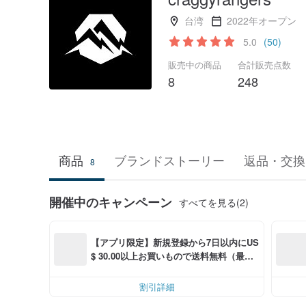
台湾
2022年オープン
5.0
(50)
販売中の商品
合計販売点数
8
248
商品
ブランドストーリー
返品・交換
8
開催中のキャンペーン
すべてを見る(2)
【アプリ限定】新規登録から7日以内にUS
$ 30.00以上お買いもので送料無料（最大U
S$ 6.00OFF）
割引詳細