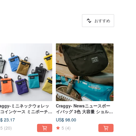
おすすめ
raggy-ミニネックウォレッ
Craggy- Newsニュースボー
 コインケース ミニポーチ
イバッグ 3色 大容量 ショルダ
ォレット 機能性 防水 アウ
ーバッグ 斜め掛けバッグ ワン
$ 23.17
US$ 98.00
ドア X-PAC
ショルダーバッグ 通勤バッグ
5
(20)
5
(4)