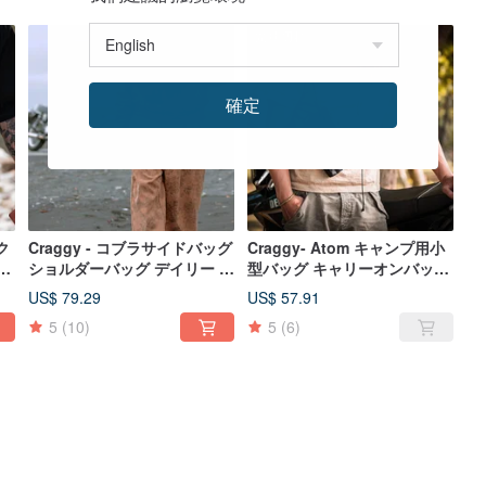
売り切れ
確定
ック
Craggy - コブラサイドバッグ
Craggy- Atom キャンプ用小
ッ
ショルダーバッグ デイリー 男
型バッグ キャリーオンバッグ
バッ
女兼用 コーデ ストリート
デイリーバッグ キャンプ マウ
US$ 79.29
US$ 57.91
cordura Xpac
ンテン 防水 軽量 XPAC
5
(10)
5
(6)