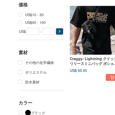
価格
US$10 - 50
US$50 - 100
US$
-
素材
Craggy- Lightning クイ
その他の化学繊維
リリースミニバッグ ポシェ
ト ショルダーバッグ ミニ
US$ 65.93
ポリエステル
グ 磁気バックル
防水素材
カラー
ブラック