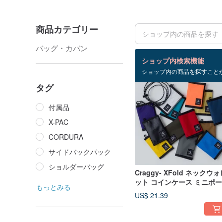
商品カテゴリー
バッグ・カバン
検索結果：8 件
ショップ内検索機能
ショップ内の商品を探すこと
タグ
付属品
X-PAC
CORDURA
サイドバックパック
ショルダーバッグ
Craggy- XFold ネックウ
ット コインケース ミニポ
もっとみる
財布 機能性 防水 アウトド
US$ 21.39