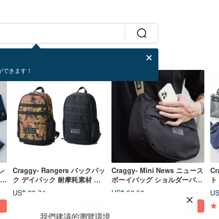
ができます！
ォレ
Craggy- Rangers バックパッ
Craggy- Mini News ニュース
C
ーチ
ク デイパック 耐摩耗素材 機
ボーイバッグ ショルダーバッ
ト
ア
能素材 デイリーユースバッグ
グ ボディバッグ デイリーバッ
ウ
US$ 83.74
US$ 52.56
US
グ 斜め掛けバッグ クロスボデ
ト
5
(3)
ィバッグ
我們建議的瀏覽環境