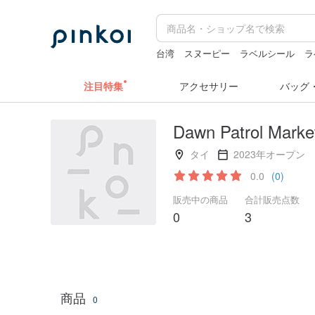
台湾
スヌーピー
ラベルシール
ラ
キーホルダー
注目特集
アクセサリー
バッグ
Dawn Patrol Marke
タイ
2023年オープン
0.0
(0)
販売中の商品
合計販売点数
0
3
商品
0