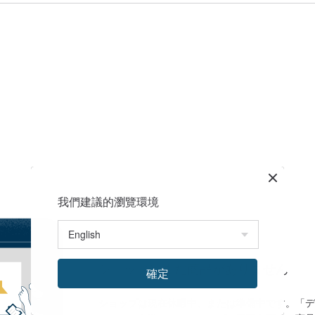
我們建議的瀏覽環境
ショップにまだ商品がありません
確定
ショップは現在休暇中、または準備中です。「デ