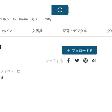
ベルシール
hwara
カメラ
miffy
・カバン
文房具
家電・デジタル
グ
t
フォローする
シェアする
フォロワー数
6