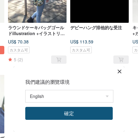
ラウンドケーキバッグゴール
デビーハング排他的な受注
キ
ドillustration +イラストリト
+
ルモンスター-2色+
US$ 70.38
US$ 113.59
US
カスタム可
カスタム可
カ
5
(2)
我們建議的瀏覽環境
確定