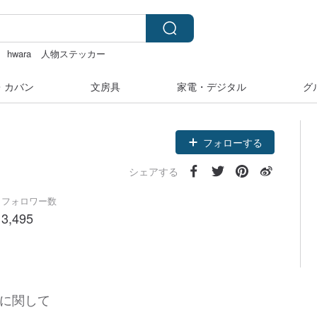
hwara
人物ステッカー
ンケース
・カバン
文房具
家電・デジタル
グ
フォローする
シェアする
フォロワー数
3,495
に関して