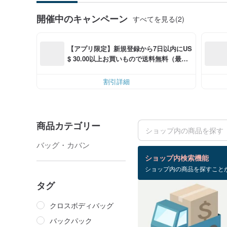
開催中のキャンペーン
すべてを見る(2)
【アプリ限定】新規登録から7日以内にUS
$ 30.00以上お買いもので送料無料（最大U
S$ 6.00OFF）
割引詳細
商品カテゴリー
バッグ・カバン
検索結果：6 件
ショップ内検索機能
ショップ内の商品を探すこと
タグ
クロスボディバッグ
バックパック