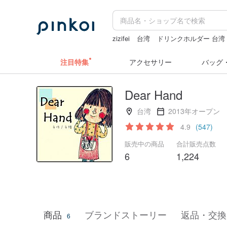
zizifei
台湾
ドリンクホルダー 台湾
ミッフィー ぬいぐるみ
カメラ
ペ
注目特集
アクセサリー
バッグ
Dear Hand
台湾
2013年オープン
4.9
(547)
販売中の商品
合計販売点数
6
1,224
商品
ブランドストーリー
返品・交換
6