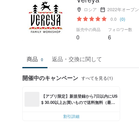
ロシア
2022年オープン
0.0
(0)
販売中の商品
フォロワー数
0
6
商品
返品・交換に関して
0
開催中のキャンペーン
すべてを見る(1)
【アプリ限定】新規登録から7日以内にUS
$ 30.00以上お買いもので送料無料（最大U
S$ 6.00OFF）
割引詳細