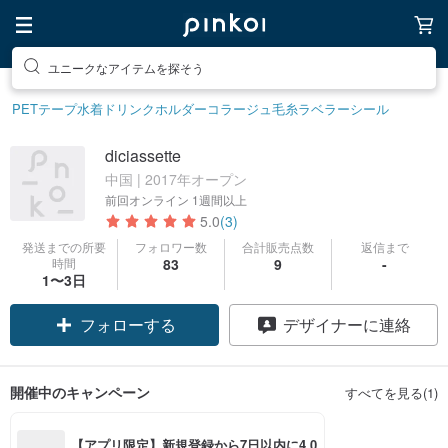
ユニークなアイテムを探そう
PETテープ
水着
ドリンクホルダー
コラージュ
毛糸
ラベラーシール
diciassette
中国 | 2017年オープン
前回オンライン
1週間以上
5.0
(3)
発送までの所要
フォロワー数
合計販売点数
返信まで
時間
83
9
-
1〜3日
フォローする
デザイナーに連絡
開催中のキャンペーン
すべてを見る(1)
【アプリ限定】新規登録から7日以内に4,0