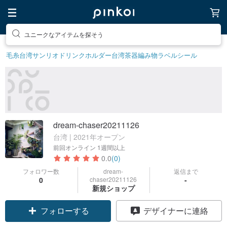
ユニークなアイテムを探そう
毛糸
台湾サンリオ
ドリンクホルダー
台湾茶器
編み物
ラベルシール
dream-chaser20211126
台湾 | 2021年オープン
前回オンライン
1週間以上
0.0
(0)
フォロワー数
dream-
返信まで
0
chaser20211126
-
新規ショップ
フォローする
デザイナーに連絡