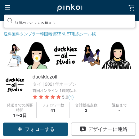
話題のアイテムを探そう
送料無料
タンブラー
韓国雑貨
ZENLET
毛糸
シール帳
duckkiezoil
タイ | 2021年オープン
前回オンライン
1週間以上
5.0
(1)
発送までの所要
フォロワー数
合計販売点数
返信まで
時間
41
3
-
1〜3日
フォローする
デザイナーに連絡