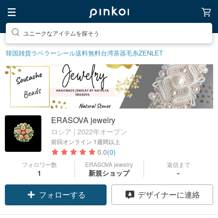
ユニークなアイテムを探そう
韓国雑貨
ラベラーシール
送料無料
台湾茶器
毛糸
ZENLET
ERASOVA jewelry
ロシア | 2022年オープン
前回オンライン
1週間以上
0.0
(0)
フォロワー数
ERASOVA jewelry
返信まで
1
新規ショップ
-
フォローする
デザイナーに連絡