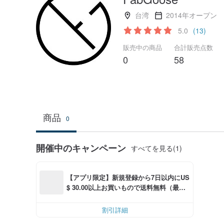
台湾
2014年オープン
5.0
(13)
販売中の商品
合計販売点数
0
58
商品
0
開催中のキャンペーン
すべてを見る(1)
【アプリ限定】新規登録から7日以内にUS
$ 30.00以上お買いもので送料無料（最大U
S$ 6.00OFF）
割引詳細