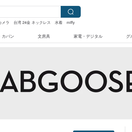
カメラ
台湾 24金 ネックレス
水着
miffy
・カバン
文房具
家電・デジタル
グ