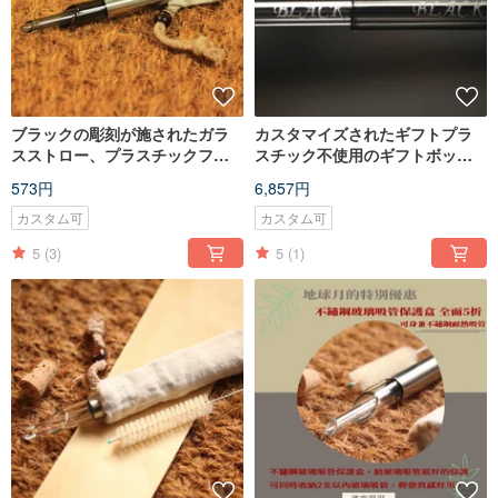
ブラックの彫刻が施されたガラ
カスタマイズされたギフトプラ
スストロー、プラスチックフリ
スチック不使用のギフトボック
ー、環境に優しいポータブルセ
ス、神秘的で美しい黒いガラス
573円
6,857円
ット、ステンレススチール製の
のストロー、手彫りのユニーク
保護ボックス、ウールブラシ、
な
カスタム可
カスタム可
パーソナライズ
5
(3)
5
(1)