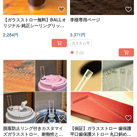
【ガラスストロー無料】BALLオ
李様専用ページ
リジナル 純正シーリングリッド
FS ワイド梅カップ ポータブルカ
2,284円
3,371円
ップ+リッド
カスタム可
5
(2)
脱落防止リング付きカスタマイ
【保証】ガラスストロー 歯保護
ズガラスストロー、耐熱性と環
平口歯保護ストロー 丸口斜め口