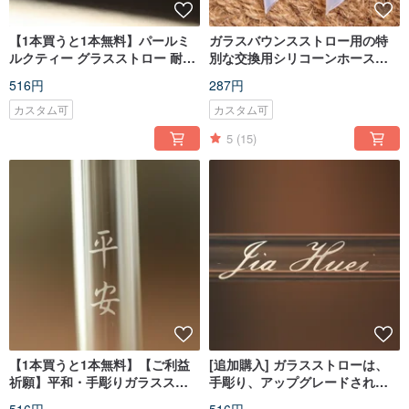
【1本買うと1本無料】パールミ
ガラスバウンスストロー用の特
ルクティー グラスストロー 耐熱
別な交換用シリコーンホース、
ガラスストロー クリスマス ギフ
米国ダウコーニング耐熱食品医
516円
287円
ト 新年 ギフト
療グレード
カスタム可
カスタム可
5
(15)
【1本買うと1本無料】【ご利益
[追加購入] ガラスストローは、
祈願】平和・手彫りガラススト
手彫り、アップグレードされた
ロー・耐熱ストロー・平和と安
口、カスタマイズされた長さと