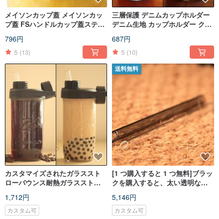
メイソンカップ蓋 メイソンカッ
三層保護 デニムカップホルダー
プ蓋 FSハンドルカップ蓋ステン
デニム生地 カップホルダー クラ
レスカップ蓋 ボールシール蓋
シックで丈夫 スタイル強め 純綿
796円
687円
カップホルダーをプレゼント
5
(13)
5
(10)
送料無料
カスタマイズされたガラススト
[1 つ購入すると 1 つ無料]ブラッ
ローバウンス耐熱ガラスストロ
クを購入すると、太い透明なガ
ーガラスウェーブカップタンブ
ラス ストローと細い 1 つの透明
1,712円
5,146円
ラーガラスストローバウンス
なガラス ストローが無料でプレ
ゼントされます。ユニークで個
カスタム可
カスタム可