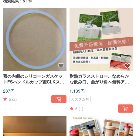
検索結果：51 件
蓋の内側のシリコーンガスケッ
耐熱ガラスストロー、なめらか
トFSハンドルカップ蓋CLKスペ
な飲み口、曲がり角へ無料アッ
ース蓋耐熱シリコーンリング
プグレード。台湾製、SGS合格
287円
1,139円
品。
5
(2)
カスタム可
5
(1)