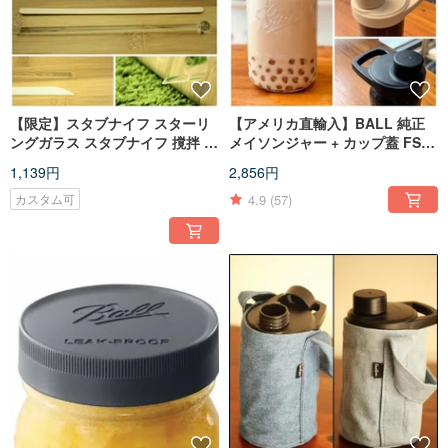
【限定】スタブナイフ スターリ
【アメリカ直輸入】BALL 純正
ングガラス スタブナイフ 撹拌 台
メイソンジャー + カップ蓋 FSワ
湾ガラス ガラス撹拌棒 耐熱
イドマウスジャー FSハンドル付
1,139円
2,856円
き蓋
4.9
(57)
カスタム可