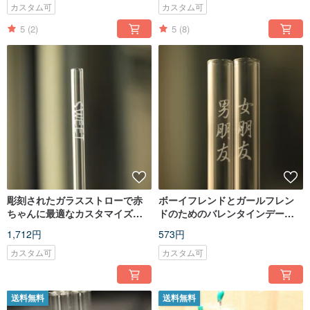
カスタム可
カスタム可
5
(2)
5
(8)
彫刻されたガラスストローで赤
ボーイフレンドとガールフレン
ちゃんに最適なカスタマイズさ
ドのためのバレンタインデーギ
れたギフトです。手彫りの甘さ
フトボックス、手彫りのガラス
1,712円
573円
を持つガラスストローです。
ストロー、オリジナルで一生一
緒に長持ちします。
カスタム可
カスタム可
送料無料
送料無料