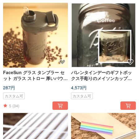
FaceSun グラス タンブラー セ
バレンタインデーのギフトボッ
ット ガラス ストロー 厚いバウン
クス手彫りのメイソンカップギ
ス ストロー メイソン カップ ハ
フトテクスチャ大きなものを購
287円
4,573円
ンドル蓋
入して小さな絶妙なギフトボッ
クスを入手
カスタム可
カスタム可
5
(34)