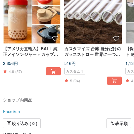
【アメリカ直輸入】BALL 純
カスタマイズ 台湾 自分だけの
【保
正メイソンジャー + カップ蓋
ガラスストロー 世界に一つだ
ト 
FSワイドマウスジャー FSハ
けの 特別な仕様 自分用 贈り
PF
2,856円
516円
1,1
ンドル付き蓋
物
4.9
(57)
カスタム可
カ
5
(24)
4
ショップ内商品
FaceSun
絞り込み ( 0 )
表示順