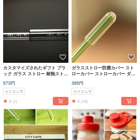
カスタマイズされたギフト ブラ
ガラスストロー防塵カバー スト
ック ガラス ストロー 耐熱ストロ
ローカバー ストローカバー ダス
ー 手彫り 個人使用やギフトに最
トキャップ ほこりや唾液を防ぐ
573円
395円
適
保護カバー
カスタム可
カスタム可
5
(1)
5
(16)