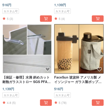
境に優しいストロー、ホコリや
ポケナイフ付き
516円
1,139円
唾液をブロックするダストキャ
ップ付き
カスタム可
カスタム可
5
(3)
5
(4)
【保証・修理】水滴 斜めカット
FaceSun 玻波杯 アメリカ製 メ
耐熱ガラスストロー SGS PFAS
イソンジャー ガラス製ポップア
適合 耐熱ストロー
ップストロー ドリンクボトル タ
1,139円
516円
ンブラー
カスタム可
カスタム可
4.8
(5)
5
(78)