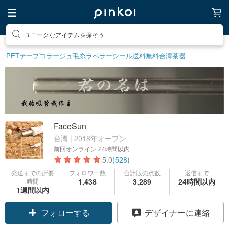
素敵な生活グッズを探そう
PETテープ
コラージュ
毛糸
ラベラーシール
送料無料
台湾茶器
FaceSun
台湾 | 2018年オープン
前回オンライン
24時間以内
5.0
(528)
発送までの所要
フォロワー数
合計販売点数
返信まで
時間
1,438
3,289
24時間以内
1週間以内
フォローする
デザイナーに連絡