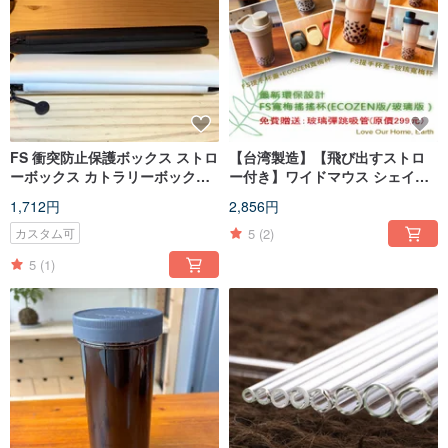
FS 衝突防止保護ボックス ストロ
【台湾製造】【飛び出すストロ
ーボックス カトラリーボックス
ー付き】ワイドマウス シェイカ
ガラスストロー保護ボックス 収
ーカップ ECOZEN ガラス エコ
1,712円
2,856円
納ボックス ユニバーサル収納ボ
タンブラー
ックス
5
(2)
カスタム可
5
(1)