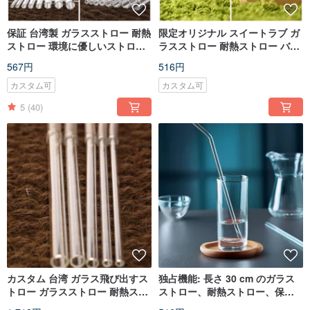
保証 台湾製 ガラスストロー 耐熱
限定オリジナル スイートラブ ガ
ストロー 環境に優しいストロー
ラスストロー 耐熱ストロー バレ
SGS PFAS 認定
ンタイン ギフト 保証書
567円
516円
カスタム可
カスタム可
5
(40)
カスタム 台湾 ガラス飛び出すス
独占機能: 長さ 30 cm のガラス
トロー ガラスストロー 耐熱スト
ストロー、耐熱ストロー、保
ロー ボトルストロー タンブラー
証、それ以上の長さの追加料金