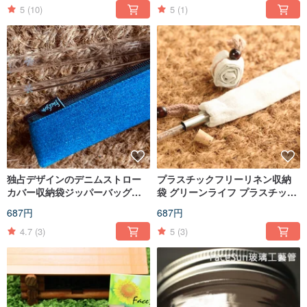
人用やギフトに最適です。
5
(10)
5
(1)
独占デザインのデニムストロー
プラスチックフリーリネン収納
カバー収納袋ジッパーバッグデ
袋 グリーンライフ プラスチック
ニムジッパーペンバッグストロ
フリー生活 ストローケース リネ
687円
687円
ーバッグ保護カバー
ン袋 ストロー袋 カトラリー袋
4.7
(3)
5
(3)