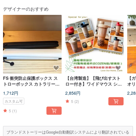
デザイナーのおすすめ
FS 衝突防止保護ボックス ス
【台湾製造】【飛び出すスト
【ガ
トローボックス カトラリーボ
ロー付き】ワイドマウス シェ
オリ
ックス ガラスストロー保護ボ
イカーカップ ECOZEN ガラス
ッド
1,712円
2,856円
2,2
ックス 収納ボックス ユニバー
エコ タンブラー
タブ
サル収納ボックス
5
(2)
カスタム可
5
(1)
ブランドストーリーはGoogle自動翻訳システムにより翻訳されている