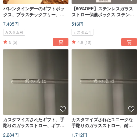
バレンタインデーのギフトボッ
【50%OFF】ステンレスガラス
クス、プラスチックフリー、環
ストロー保護ボックス ステンレ
境に優しい、ポータブルセッ
スストロー ガラスストロー プラ
7,435円
516円
ト、ステンレススチール製の保
スチックフリーリネンバッグ
護ボックス、ガラスストロー、
カスタム可
カスタム可
手彫り
5
(5)
4.9
(10)
カスタマイズされたギフト、手
カスタマイズされたユニークな
彫りのガラスストロー、ギフト
手彫りのガラスストロー、耐熱
として個人的に使用できるユニ
ストロー、個人使用またはギフ
2,284円
1,712円
ークな耐熱ストロー
トに適しています