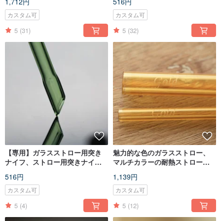
1,712円
516円
ストロー
なし
カスタム可
カスタム可
5
(31)
5
(32)
【専用】ガラスストロー用突き
魅力的な色のガラスストロー、
ナイフ、ストロー用突きナイ
マルチカラーの耐熱ストロー、
フ、密封された耐熱ストローに
ユニークなギフトプレゼント
516円
1,139円
簡単かつ楽に穴を開けます。
カスタム可
カスタム可
5
(4)
5
(12)