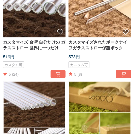
カスタマイズ 台湾 自分だけの ガ
カスタマイズされたポークナイ
ラスストロー 世界に一つだけの
フガラスストロー保護ボックス
特別な仕様 自分用 贈り物
セットガラスストローステンレ
516円
573円
ス鋼保護ボックスにはリネン収
納が付属しています
カスタム可
カスタム可
5
(24)
5
(8)