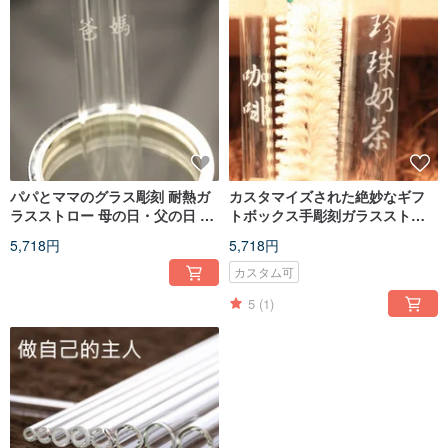
パパとママのグラス彫刻 耐熱ガ
カスタマイズされた絶妙なギフ
ラスストロー 母の日・父の日 個
トボックス手彫刻ガラスストロ
性的で奥深い想い
ーユニークなギフト耐熱ストロ
5,718円
5,718円
ー
カスタム可
5
(1)