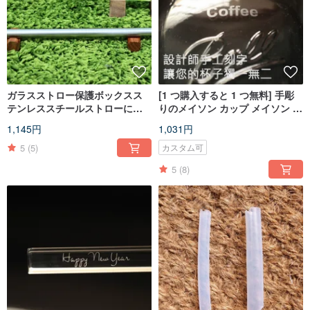
ガラスストロー保護ボックスス
[1 つ購入すると 1 つ無料] 手彫
テンレススチールストローには
りのメイソン カップ メイソン ジ
プラスチックフリーのリネン収
ャー アメリカン ボール ユニーク
1,145円
1,031円
納袋が付属しています保護ボッ
で絶妙なギフト ボックス
クス収納ボックス
5
(5)
カスタム可
5
(8)