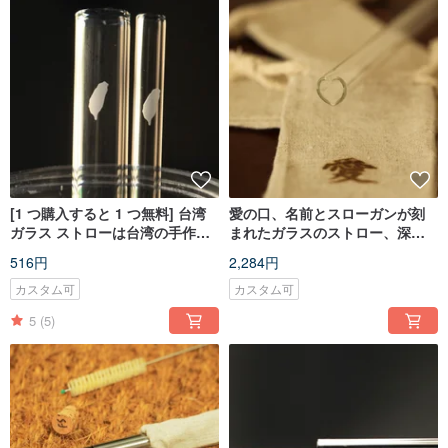
[1 つ購入すると 1 つ無料] 台湾
愛の口、名前とスローガンが刻
ガラス ストローは台湾の手作り
まれたガラスのストロー、深い
の絶妙なギフトを愛しています
愛、永続的な愛、絶妙で美しく
516円
2,284円
SGS 検査済み
ユニークです
カスタム可
カスタム可
5
(5)