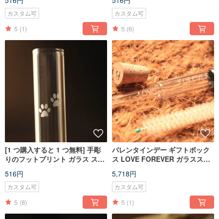
516円
516円
全
色で購入できます
カスタム可
カスタム可
5
(1)
5
(6)
[1 つ購入すると 1 つ無料] 手彫
バレンタインデー ギフトボック
りのフットプリント ガラス スト
ス LOVE FOREVER ガラススト
ロー、SGS 検査済み、絶妙で美
ロー プラスチック不使用 ポータ
516円
5,718円
しくカスタマイズされていま
ブルセット 絶妙な愛は永遠に続
す。
きます
カスタム可
カスタム可
5
(8)
5
(1)