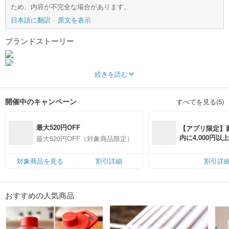
ため、内容が不完全な場合があります。
日本語に翻訳
原文を表示
ブランドストーリー
続きを読む
[deep and hot]
glass is like love
The scorching heat of high-temperature barbecue
開催中のキャンペーン
すべてを見る(5)
crystal clear determination
To make your straw unique, to make your water bottle unique.
最大520円OFF
【アプリ限定】
We have developed engraving services.
Using the most environmentally friendly and plastic-free method, without
内に4,000円
最大520円OFF（対象商品限定）
adding any organic pigments,
無料（最大500円
The designer carefully and carefully hand-engraved the words on the glass,
対象商品を見る
割引詳細
割引詳
using his heart, care, and patience to make you happy~
Each glass straw in the glass craft tube is covered by a warranty, with free
replacement for any damage in the first year and lifetime warranty (the warranty
does not include engraving services).
おすすめの人気商品
(A warranty card will be attached with the product when shipped, and the
warranty rules and contact information will be explained in detail)