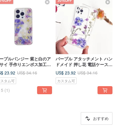
0%OFF
30%OFF
ープルパンジー 紫と白のア
パープル アタッチメント ハン
サイ 手作りエンボス加工携
ドメイド 押し花 電話ケース
電話ケース iPhone 16
すべての iPhone 16
$ 23.92
US$ 23.92
US$ 34.16
US$ 34.16
amsung S25 に最適
Samsung S25 Sony
カスタム可
カスタム可
5
(1)
おすすめ