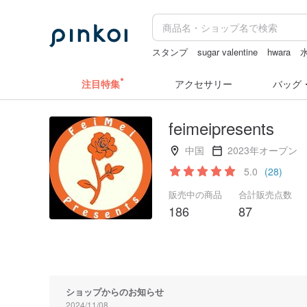
スタンプ
sugar valentine
hwara
zizifei
注目特集
アクセサリー
バッグ
feimeipresents
中国
2023年オープン
5.0
(28)
販売中の商品
合計販売点数
186
87
ショップからのお知らせ
2024/11/08