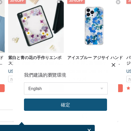
30%OFF
30%OFF
3
ド
紫白と青の花の手作りエンボ
アイスブルー アジサイ ハンド
パ
新
ス加工 iPad ケース iPad Air
メイド 押し花 電話ケース す
ジ
 イ
11 インチ 13 インチ iPad Pro
べての iPhone 16 Pro Max
帯
US$ 37.64
US$ 23.92
US
US$ 53.77
US$ 34.16
11 インチ 13 インチ
Samsung S25 A35 S24FE
S
我們建議的瀏覽環境
カスタム可
カスタム可
確定