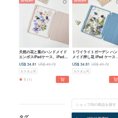
30%OFF
30%OFF
天然の花と葉のハンドメイド
トワイライトガーデン ハン
エンボスiPadケース、iPad
メイド押し花 iPad ケース 
Air 11インチおよび13イン
しい iPad Air 11 インチ 13
US$ 34.81
US$ 34.81
US$ 49.72
US$ 49.72
チ、iPad Pro 11インチおよび
ンチ用
カスタム可
カスタム可
13インチ用
5
(1)
タグ
検索結果：0 件