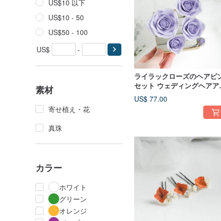
US$10 以下
US$10 - 50
US$50 - 100
US$
-
ライラックローズのヘアピ
セット ウェディングヘアア
素材
セサリー ブライダル用フロ
US$ 77.00
ラルヘッドピース
寄せ植え・花
真珠
カラー
ホワイト
グリーン
オレンジ