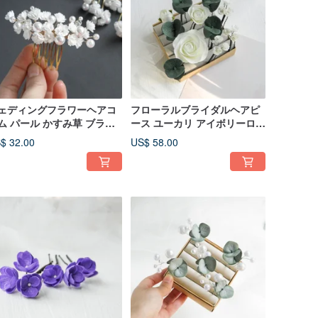
ェディングフラワーヘアコ
フローラルブライダルヘアピ
ム パール かすみ草 ブライ
ース ユーカリ アイボリーロー
ルヘアピース フローラルヘ
ズ カスミソウ ウェディングヘ
$ 32.00
US$ 58.00
ドピース
アピン