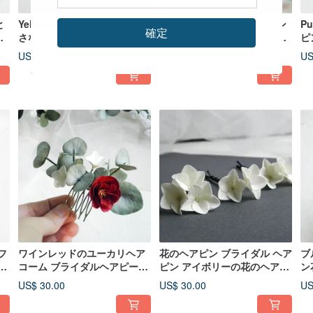
と
Yellow flowers hair pins 小
グリーンのユーカリヘアピン
P
確定
イ
さなウェディングヘアクリッ
フローラルウェディングヘア
ピ
プ
ピース グリーンリーフ ブライ
ク
US$ 20.00
US$ 20.00
US
ダルヘッドピース
フ
ワインレッドのユーカリヘア
花のヘアピン ブライダル ヘア
ブ
パ
コーム ブライダルヘアピース
ピン アイボリーの花のヘアピ
ン
ア
フローラル フォールウェディ
ン ウェディング ヘアピース
婚
US$ 30.00
US$ 30.00
US
ングヘアアクセサリー