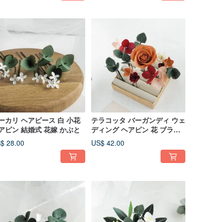
ーカリ ヘアピース 白 小花
テラコッタ バーガンディ ウェ
アピン 結婚式 花嫁 かぶと
ディング ヘアピン 花 ブライ
ダル ヘアピース
$ 28.00
US$ 42.00