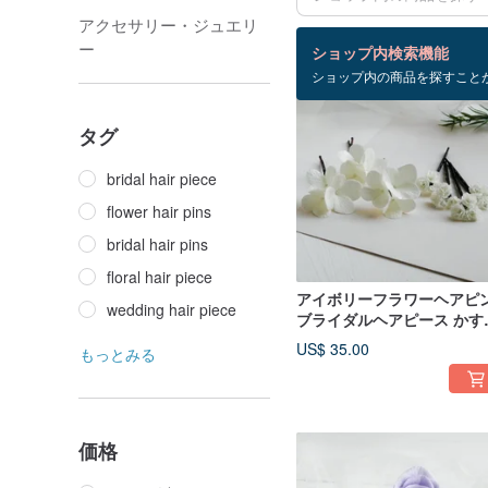
アクセサリー・ジュエリ
検索結果：104 件
ー
ショップ内検索機能
ショップ内の商品を探すこと
タグ
bridal hair piece
flower hair pins
bridal hair pins
floral hair piece
アイボリーフラワーヘアピ
wedding hair piece
ブライダルヘアピース かす
草とアジサイのクリップ
US$ 35.00
もっとみる
価格