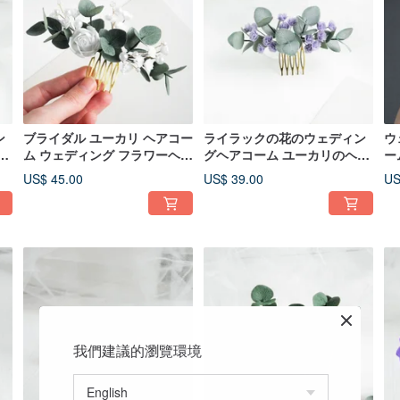
ン
ブライダル ユーカリ ヘアコー
ライラックの花のウェディン
ウ
ク
ム ウェディング フラワーヘア
グヘアコーム ユーカリのヘア
ー
ー
ピース ローズ ヘッドピース
コーム ブライダル用フローラ
ダ
US$ 45.00
US$ 39.00
US
ルヘアピース
ッ
我們建議的瀏覽環境