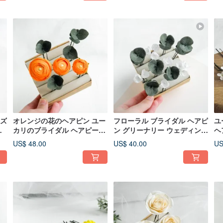
ーズ
オレンジの花のヘアピン ユー
フローラル ブライダル ヘアピ
ユ
ウ
カリのブライダル ヘアピース
ン グリーナリー ウェディング
ヘ
ー
秋の結婚式のヘアクリップ
ヘアピース ユークスリプタス
US$ 48.00
US$ 40.00
US
フラワー クリップ