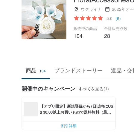
ウクライナ
2022年オ
5.0
(6)
販売中の商品
合計販売点数
104
28
商品
ブランドストーリー
返品・交
104
開催中のキャンペーン
すべてを見る(1)
【アプリ限定】新規登録から7日以内にUS
$ 30.00以上お買いもので送料無料（最大U
S$ 6.00OFF）
割引詳細