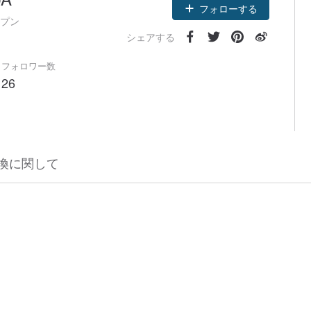
フォローする
ープン
シェアする
フォロワー数
26
換に関して