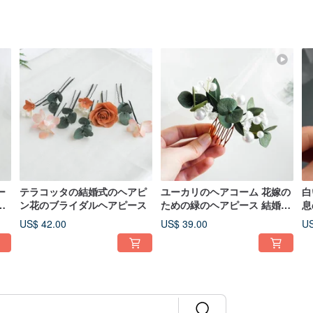
ー
テラコッタの結婚式のヘアピ
ユーカリのヘアコーム 花嫁の
白
ダ
ン花のブライダルヘアピース
ための緑のヘアピース 結婚式
息
の花のヘアコーム
の
US$ 42.00
US$ 39.00
US