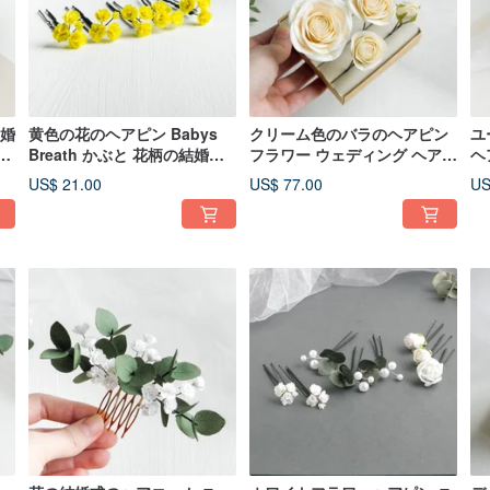
結婚
黄色の花のヘアピン Babys
クリーム色のバラのヘアピン
ユ
の
Breath かぶと 花柄の結婚式
フラワー ウェディング ヘアピ
ヘ
のヘアピース
ース ブライダル フローラル
ア
US$ 21.00
US$ 77.00
US
ヘッドピース