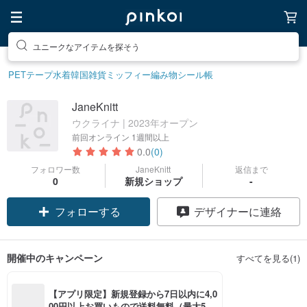
ユニークなアイテムを探そう
PETテープ
水着
韓国雑貨
ミッフィー
編み物
シール帳
JaneKnitt
ウクライナ | 2023年オープン
前回オンライン
1週間以上
0.0
(0)
フォロワー数
JaneKnitt
返信まで
0
新規ショップ
-
フォローする
デザイナーに連絡
開催中のキャンペーン
すべてを見る(1)
【アプリ限定】新規登録から7日以内に4,0
00円以上お買いもので送料無料（最大500