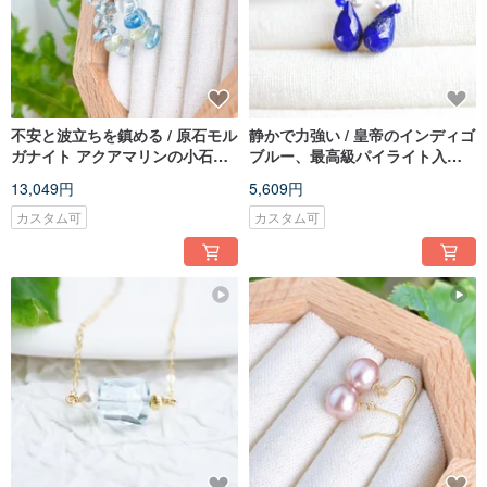
不安と波立ちを鎮める / 原石モル
静かで力強い / 皇帝のインディゴ
ガナイト アクアマリンの小石ネ
ブルー、最高級パイライト入り
ックレス・ピアス 14K GF
ラピスラズリのクリスタルイヤ
13,049円
5,609円
リング 14K ゴールドフィルド
カスタム可
カスタム可