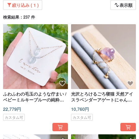
絞り込み ( 1 )
表示順
検索結果：237 件
ふわふわの毛玉のような佇まい /
光沢とろけるごろ寝猫 天然アイ
ベビーミルキーブルーの純粋な
スラベンダーアゲートにゃんこ
天然繊維質ラビットヘアールチ
リングネックレス 感情安定に最
22,779円
10,760円
ルクォーツのダブルポイントネ
適
ックレス
カスタム可
カスタム可