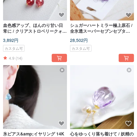
血色感アップ、ほんのり甘い日
シュガーハートミラー極上原石 /
常に / クリアストロベリークォー
全氷透スーパーセブンセプター
ツピアス 14K
ネックレス
3,892円
28,502円
カスタム可
カスタム可
4.9
(14)
氷ピアス&amp;イヤリング 14K
心をゆっくり落ち着けて / 妖精の