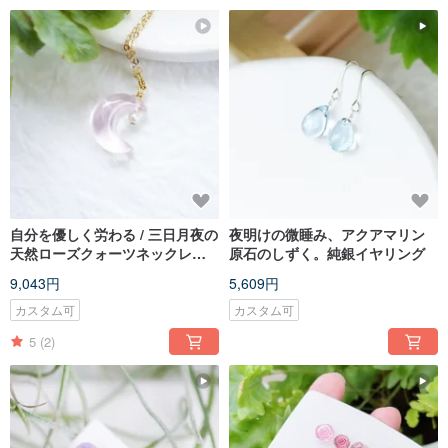
自分を優しく労わる / 三日月夜の
夜明けの微睡み、アクアマリン
天然ローズクォーツネックレス
原石のしずく。純銀イヤリング
14KGF
9,043円
5,609円
カスタム可
カスタム可
5
(2)