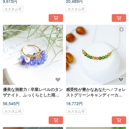
9,615円
20,489円
レス 未研磨の原初の美しさ 14
カスタム可
カスタム可
優美な洞察力 / 卒業レベルのタン
感受性が豊かなあなたへ / フォレ
ザナイト、ふっくらとした雨
ストグリーンキャンディーカラ
粒、指先にきらめく青紫色の光
ーピンクトルマリン ネックレス
56,545円
18,772円
沢リング
1
カスタム可
カスタム可