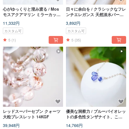
心がゆっくりと澄み渡る / Mos
日々に余白を / クラシックなフレ
モスアクアマリン ミラーカット
ンチエレガンス 天然淡水パール
宝石原石ネックレス
ピアス イヤリング変更可 14K
11,332円
3,892円
カスタム可
カスタム可
5
(1)
5
(35)
レッドスーパーセブン クォーツ
優美な洞察力 / ブルーバイオレッ
大粒ブレスレット 14KGF
トの多色性タンザナイト、ころ
んと可愛い雫ネックレス
39,948円
14,766円