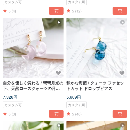
カスタム可
カスタム可
5
(4)
5
(12)
自分を優しく労わる / 彎彎月光の
静かな海藍 / クォーツ ファセッ
下、天然ローズクォーツの月型
トカット ドロップピアス
ピアス 14K
7,326円
5,609円
カスタム可
カスタム可
5
(3)
5
(46)