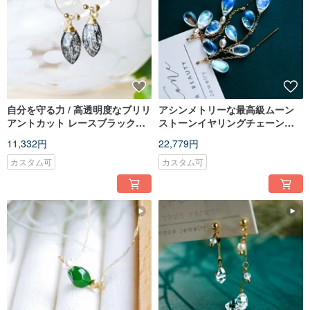
自分を守る力 / 高透明度なブリリ
アシンメトリーな最高級ムーン
アントカット レースブラックヘ
ストーンイヤリングチェーン、
アクォーツ オーバル型ピアス
全面に青い光と幻想的な虹色、
11,332円
22,779円
14K
カスタム可
カスタム可