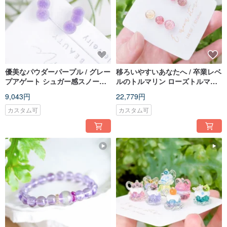
優美なパウダーパープル / グレー
移ろいやすいあなたへ / 卒業レベ
プアゲート シュガー感スノーマ
ルのトルマリン ローズトルマリ
ン 天然アゲート原石 ミニピアス
ン半貴石ピアス 14K
9,043円
22,779円
14KGF
カスタム可
カスタム可