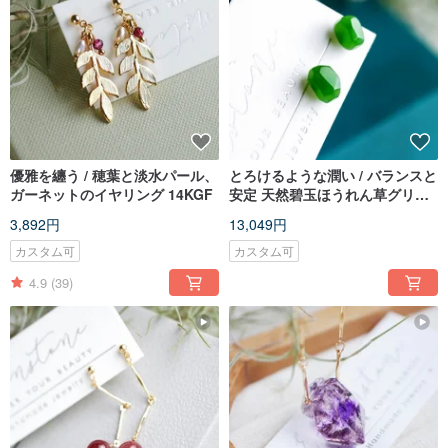
優雅を纏う / 穂葉と淡水パール、
とろけるような潤い / バランスと
ガーネットのイヤリング 14KGF
安定 天然碧玉ほうれん草グリー
ン不規則形 純銀ピアス
3,892円
13,049円
カスタム可
カスタム可
4.9
(39)