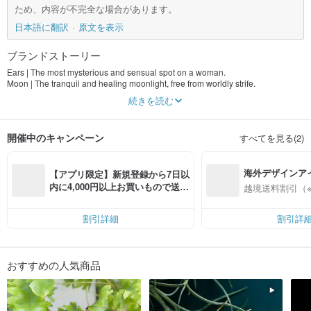
ため、内容が不完全な場合があります。
日本語に翻訳
原文を表示
ブランドストーリー
Ears | The most mysterious and sensual spot on a woman.
Moon | The tranquil and healing moonlight, free from worldly strife.
Stone | A natural Gemstone formed by nature over millions of years.
続きを読む
✦ Design Concept｜A Resonance Between Purity and Everyday Life
Compared to the flamboyant and chaotic jewelry
開催中のキャンペーン
すべてを見る(2)
I'm even more fascinated by those things that dance in my hair and in my every
gesture.
A faint, luminous starlight that makes one want to explore it further.
海外デザインア
【アプリ限定】新規登録から7日以
We insist on "smoothness" as the core configuration.
入
内に4,000円以上お買いもので送料
越境送料割引（
Carefully selected, high-quality, translucent natural semi- Gemstone,
無料（最大500円OFF）
complemented with 14K gold and 925 sterling silver and other precious metals.
The product designs are designed to be timeless and versatile, fulfilling their
割引詳細
割引詳
role as the perfect finishing touch.
It blends perfectly into every aspect of your daily life, making matching no
longer a hassle, but a light and enjoyable experience at your fingertips and
ears.
おすすめの人気商品