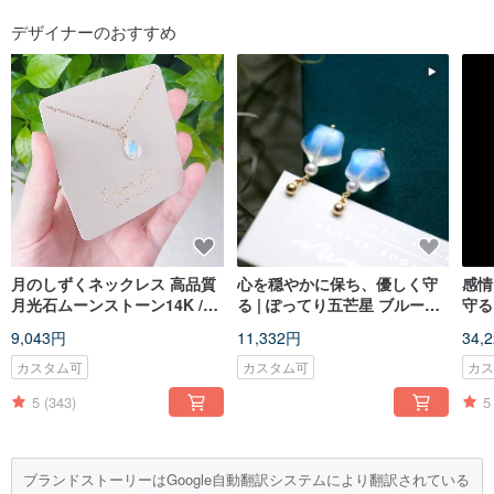
フォローする
デザイナーのおすすめ
月のしずくネックレス 高品質
心を穏やかに保ち、優しく守
感情
月光石ムーンストーン14K /
る | ぽってり五芒星 ブルーシ
守る
925
ラー ムーンストーンピアス
カ産
9,043円
11,332円
34,
14K GF
カスタム可
カスタム可
カ
5
(343)
5
ブランドストーリーはGoogle自動翻訳システムにより翻訳されている