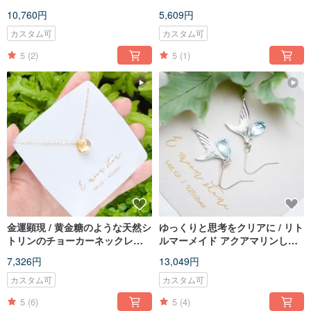
ピアス 14K ゴールドフィルド
14KGF ピアス
10,760円
5,609円
カスタム可
カスタム可
5
(2)
5
(1)
金運顕現 / 黄金糖のような天然シ
ゆっくりと思考をクリアに / リト
トリンのチョーカーネックレス
ルマーメイド アクアマリンしず
清新な淡い色合い 14K ゴールド
く SV925 ピアス ストレス緩和
7,326円
13,049円
フィルド
カスタム可
カスタム可
5
(6)
5
(4)