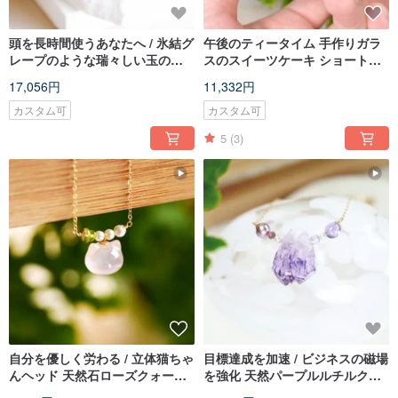
頭を長時間使うあなたへ / 氷結グ
午後のティータイム 手作りガラ
レープのような瑞々しい玉のア
スのスイーツケーキ ショートネ
メジストブレスレット
ックレス 14K ゴールドフィルド
17,056円
11,332円
カスタム可
カスタム可
5
(3)
自分を優しく労わる / 立体猫ちゃ
目標達成を加速 / ビジネスの磁場
んヘッド 天然石ローズクォーツ
を強化 天然パープルルチルクォ
14KGF ネックレス
ーツ原石ダブルポイントネック