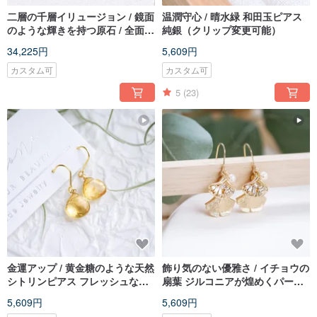
二層の千層イリュージョン / 鏡面
温潤守心 / 晴水緑 和田玉ピアス
のような輝きを持つ原石 / 全面透
純銀（クリップ変更可能）
明スーパースターセブン ワンド
34,225円
5,609円
ピアス 14K
カスタム可
カスタム可
5
(23)
金運アップ / 黄金糖のような天然
飾り気のない優雅さ / イチョウの
シトリンピアス フレッシュな色
扇葉 ジルコニアが煌めくパール
合い
ピアス 14K ゴールドフィルド
5,609円
5,609円