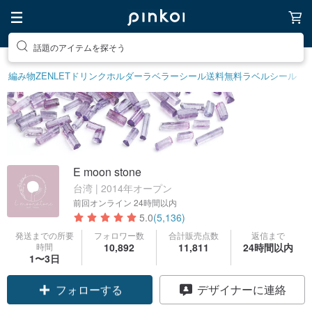
話題のアイテムを探そう
編み物
ZENLET
ドリンクホルダー
ラベラーシール
送料無料
ラベルシール
E moon stone
台湾 | 2014年オープン
前回オンライン
24時間以内
5.0
(5,136)
発送までの所要
フォロワー数
合計販売点数
返信まで
時間
10,892
11,811
24時間以内
1〜3日
クーポン取得
デザイナーに連絡