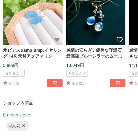
氷ピアス&amp;amp;イヤリン
感情の安らぎ / 優美な守護石
感情
グ 14K 天然アクアマリン
最高級ブルーシラーのムーン
さな
ストーン 穏やかな癒しの水晶
ンス
5,609円
13,049円
14,
14K ゴールドフィルド
14K
カスタム可
カスタム可
カ
5
(40)
4.9
(35)
5
ショップ内商品
E moon stone
桃の花