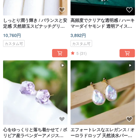
しっとり潤う輝き / バランスと安
高頻度でクリアな透明感 / ハーキ
定感 天然碧玉スピナッチグリー
マーダイヤモンド 透明アイスキ
ン フリーフォーム 14K 鎖骨ネッ
ューブピアス 14K
10,760円
3,892円
クレス
カスタム可
カスタム可
5
(31)
心をゆっくりと落ち着かせて / ボ
エフォートレスなエレガンス / オ
リビア産ラベンダーアメジスト
ーロラドロップ 天然淡水パール