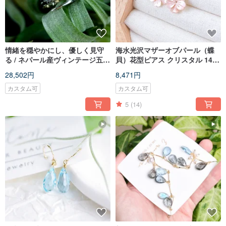
情緒を穏やかにし、優しく見守
海水光沢マザーオブパール（蝶
る / ネパール産ヴィンテージ五芒
貝）花型ピアス クリスタル 14K
星リング カボションムーンスト
ゴールドフィルド
28,502円
8,471円
ーン
カスタム可
カスタム可
5
(14)