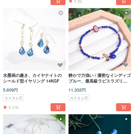
5
(5)
水墨画の趣き、カイヤナイトの
静かで力強い / 濃密なインディゴ
シールド型イヤリング 14KGF
ブルー、最高級ラピスラズリブ
レスレット 14K ゴールドフィル
5,609円
11,332円
ド
カスタム可
カスタム可
5
(15)