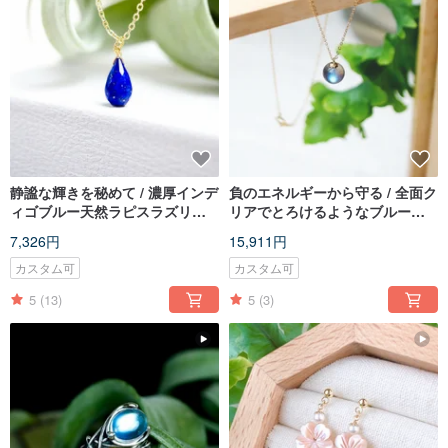
静謐な輝きを秘めて / 濃厚インデ
負のエネルギーから守る / 全面ク
ィゴブルー天然ラピスラズリの
リアでとろけるようなブルーの
鎖骨ネックレス 14KGF
輝き、ラブラドライトの電球ネ
7,326円
15,911円
ックレス 14K ゴールドフィルド
カスタム可
カスタム可
5
(13)
5
(3)