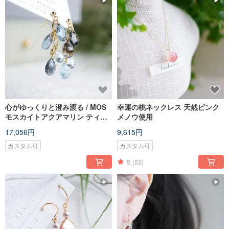
心がゆっくりと澄み渡る / MOS
幸運の桃ネックレス 天然ピンク
モスカイトアクアマリン ティア
メノウ使用
ーズドロップピアス 14KGF
17,056円
9,615円
カスタム可
カスタム可
5
(53)