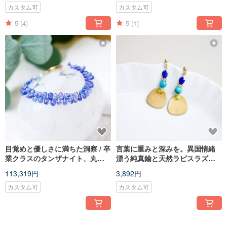
カスタム可
カスタム可
5
(4)
5
(1)
目覚めと優しさに満ちた洞察 / 卒
言葉に重みと深みを。異国情緒
業クラスのタンザナイト、丸い
漂う純真鍮と天然ラピスラズリ
雫、ネオンパープルブルーのブ
のピアス（イヤリング変更可、
113,319円
3,892円
レスレット
14K メッキ）
カスタム可
カスタム可