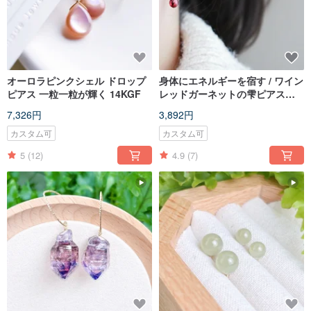
オーロラピンクシェル ドロップ
身体にエネルギーを宿す / ワイン
ピアス 一粒一粒が輝く 14KGF
レッドガーネットの雫ピアス
14K
7,326円
3,892円
カスタム可
カスタム可
5
(12)
4.9
(7)