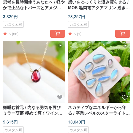
思考を長時間使うあなたへ / 軽や
想いをゆっくりと澄み渡らせる /
かで上品なトパーズとアメジス
MOS 黒閃電アクアマリン 透き通
ト、アイオライトの万能ミニピ
る海水のような輝きを放つブレ
3,320円
73,257円
アス
スレット
カスタム可
カスタム可
5
(86)
5
(1)
微睡む首元 / 内なる勇気を再び
ネガティブなエネルギーから守
ミラー研磨 極めて輝くワインレ
る / 卒業レベルのスターライトラ
ッドガーネット 鎖骨ネックレス
ブラドライトネックレス 14KGF
9,615円
13,049円
カスタム可
カスタム可