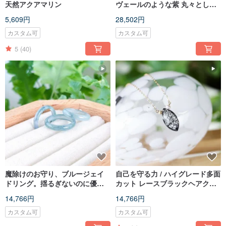
天然アクアマリン
ヴェールのような紫 丸々とした
ふっくらウサギ アメジスト 14K
5,609円
28,502円
ゴールドフィルド
カスタム可
カスタム可
5
(40)
魔除けのお守り、ブルージェイ
自己を守る力 / ハイグレード多面
ドリング。揺るぎないのに優し
カット レースブラックヘアクォ
い、秘めたる自信を宿して。
ーツ オリーブ型ネックレス
14,766円
14,766円
14KGF
カスタム可
カスタム可