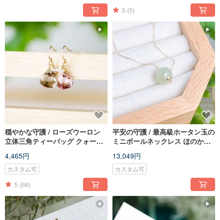
5
(5)
穏やかな守護 / ローズウーロン
平安の守護 / 最高級ホータン玉の
立体三角ティーバッグ クォーツ
ミニボールネックレス ほのかな
ピアス 14K
透明感、凝脂のような質感
4,465円
13,049円
カスタム可
カスタム可
5
(66)