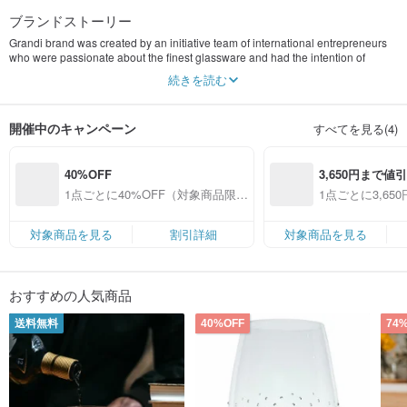
ブランドストーリー
Grandi brand was created by an initiative team of international entrepreneurs
who were passionate about the finest glassware and had the intention of
converting a glass piece into a work of art.
続きを読む
As connoisseurs of gourmet wines, we realized that there were no wine
glasses on the market that would be functional and exclusively decorated at
開催中のキャンペーン
すべてを見る(4)
the same time. We wanted to create glasses that would both reveal the
complex flavour of the wine and possess special visual characteristics that add
aesthetic pleasure to the tasting experience. To implement this idea, we have
40%OFF
3,650円まで値
developed an exquisite tableware, using premium quality glass and precious
crystals.
1点ごとに40%OFF（対象商品限
1点ごとに3,6
The small town Lustenau on the border of Austria and Italy - a distinctive place,
定）
象商品限定）
with a unique nature and charismatic people, gave the world a young brand
named Grandi. This area is famous for its tradition of manufacturing the highest
対象商品を見る
割引詳細
対象商品を見る
quality glass and crystals in Europe. While our production is located in Austria,
our design teams are in Italy and Spain.
Grandi collections have been developed with their own identity that blends
おすすめの人気商品
classic and cosmopolitan style. Knowing the characteristics of crystal, the
special curves of glass, and the properties of sparkling rhinestones, our team
送料無料
40%OFF
74
creates beautiful designs that radiate like stars in the sky.
We crystallize the pieces in our factory in Austria using high-precision
machinery, which guarantees the exact placement of each stone in accordance
with the pattern. This unique patented technology allows setting thousands of
crystal on precise templates, while their secure attachment is ensured by