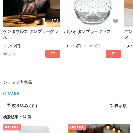
drying with ultraviolet light. This is how the perfection and durability of Grandi
products is achieved.
Inimitable design and exceptional craftsmanship have made Grandi a
benchmark in the world of fine house decor. Nowadays we are renowned as
one of the most extraordinary glassware brands in Europe.
ケンタウルス タンブラーグラ
パヴォ タンブラーグラス
アンドロ
ス
ス
10,302円
11,676円
19,459円
3,6
5
(1)
ショップ内商品
GRANDI
絞り込み ( 0 )
表示順
検索結果：24 件
40%OFF
74%OFF