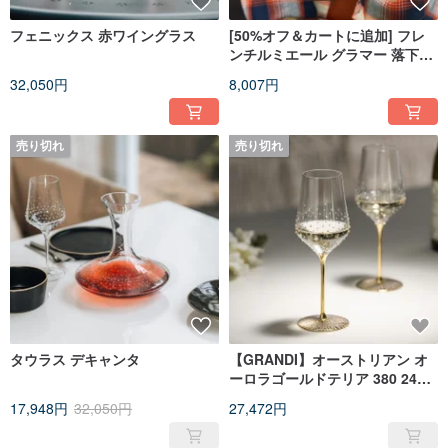
フェニックス 赤ワイングラス
[50%オフ＆カートに追加] フレ
ンチルミエール グラマー 落下防
止・漏れ防止魔法瓶 12オンス/16
32,050円
8,007円
オンス マルチカラー
売り切れ
売り切れ
タウラス デキャンタ
【GRANDI】オーストリアン オ
ーロラゴールドテリア 380 24K
ゴールドスワロフスキー ライン
17,948円
32,050円
27,472円
ストーン ハンドメイド 白ワイン
グラス