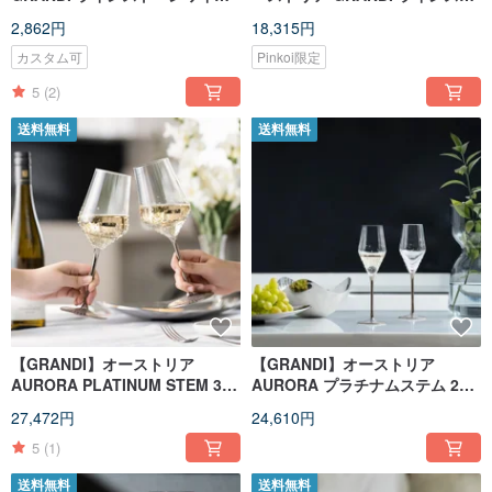
グラス レーザー彫刻（グラス本
ーンワイングラス
2,862円
18,315円
体は含まれません）
カスタム可
Pinkoi限定
5
(2)
送料無料
送料無料
【GRANDI】オーストリア
【GRANDI】オーストリア
AURORA PLATINUM STEM 380
AURORA プラチナムステム 260
ハンドメイド ラインストーン ワ
ハンドメイド ラインストーン付
27,472円
24,610円
イングラス
きグラス
5
(1)
送料無料
送料無料