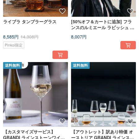
ライブラ タンブラーグラス
[50%オフ＆カートに追加] フラ
ンスのルミエール ラビッシュ 落
下防止・漏れ防止魔法瓶 12オン
8,585円
14,308円
8,007円
ス/16オンス マルチカラー
Pinkoi限定
送料無料
送料無料
【カスタマイズサービス】
【アウトレット】訳あり特価 オ
GRANDI ラインストーンワイン
ーストリア GRANDI ラインスト