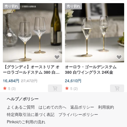
売り切れ
売り切れ
【グランディ】オーストリア オ
オーロラ・ゴールデンステム
ーロラゴールドステム 380 白ワ
380 白ワイングラス 24K金
イングラス (少量ラインストーン
16,484円
27,472円
24,610円
付)
5
(3)
5
(2)
ヘルプ／ポリシー
よくあるご質問
はじめての方へ
返品ポリシー
利用規約
特定商取引法に基づく表記
プライバシーポリシー
Pinkoiのご利用の流れ