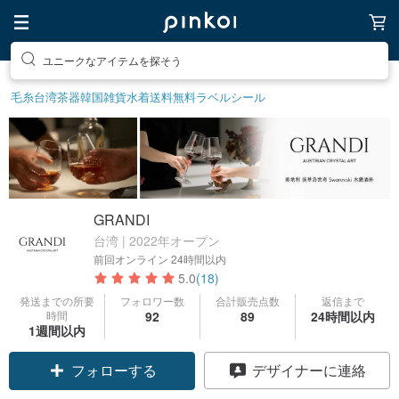
ユニークなアイテムを探そう
毛糸
台湾茶器
韓国雑貨
水着
送料無料
ラベルシール
GRANDI
台湾 | 2022年オープン
前回オンライン
24時間以内
5.0
(18)
発送までの所要
フォロワー数
合計販売点数
返信まで
時間
92
89
24時間以内
1週間以内
フォローする
デザイナーに連絡