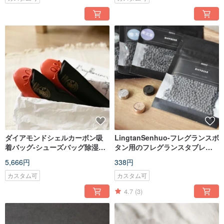
ダイアモンドシェルカーボン吸
LingtanSenhuo-フレグランスボ
着バッグ-シューズバッグ除湿グ
タン用のフレグランスタブレッ
ループ（No. 2 x4 + No. 4 x4）
ト
5,666円
338円
カスタム可
カスタム可
4.7
(3)