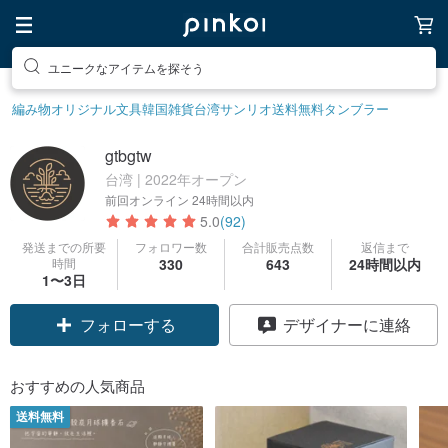
素敵な生活グッズを探そう
編み物
オリジナル文具
韓国雑貨
台湾サンリオ
送料無料
タンブラー
gtbgtw
台湾 | 2022年オープン
前回オンライン
24時間以内
5.0
(92)
発送までの所要
フォロワー数
合計販売点数
返信まで
時間
330
643
24時間以内
1〜3日
クーポン取得
デザイナーに連絡
フォローする
おすすめの人気商品
送料無料