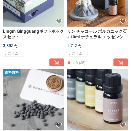
LingmiQingguangギフトボック
リン チャコール ボルカニック石
スセット
+ 10ml ナチュラル エッセンシャ
ル オイル ホーム フレグランス
3,892円
1,712円
セット
カスタム可
カスタム可
4.9
(35)
送料無料