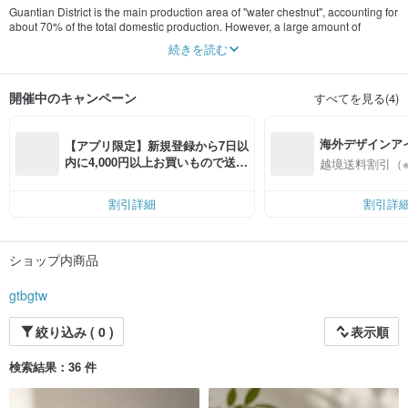
Guantian District is the main production area of "water chestnut", accounting for
about 70% of the total domestic production. However, a large amount of
discarded water chestnut shells exceeding thousands of tons each year has
続きを読む
caused troubles in incineration plants and has also become a headache for
local environmental protection.
開催中のキャンペーン
すべてを見る(4)
We began to think: how to give new life to waste in an environmentally friendly
and sustainable way? Therefore, the Guantian Wujin team immediately
combined industry, government, school and social investment research to
海外デザインア
develop an energy-saving and high-efficiency "patented carbonization
【アプリ限定】新規登録から7日以
process", and successfully carbonized water chestnut shells to comply with
入
内に4,000円以上お買いもので送料
越境送料割引（
European Biochar Certification (EBC) & International Biochar Initiatives
無料（最大500円OFF）
Organization (IBI) standard "Rhombus Charcoal" material. "Waste reuse,
garbage becomes black gold!" Water chestnut charcoal has excellent functions
割引詳細
割引詳
of purifying air, improving soil and purifying water quality, and it is also widely
used. ) → circular economy of soil (rice farming); it can be applied to life in a
more diverse way - Guantian Wujin, as a brand that vigorously advocates and
ショップ内商品
practices friendly environment and circular economy, has launched a series of
charcoal living aesthetic household products, allowing you to The closest to my
life, I began to feel a change.
gtbgtw
絞り込み ( 0 )
表示順
検索結果：36 件