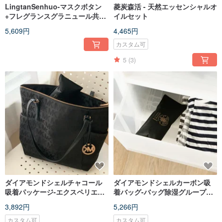
LingtanSenhuo-マスクボタン
菱炭森活 - 天然エッセンシャルオ
+フレグランスグラニュール共有
イルセット
グループ
5,609円
4,465円
カスタム可
5
(3)
ダイアモンドシェルチャコール
ダイアモンドシェルカーボン吸
吸着パッケージ-エクスペリエン
着バッグ-バッグ除湿グループ
スグループ（各No. 1-5 No. 1）
（4x5 + 5x5）
3,892円
5,266円
カスタム可
カスタム可