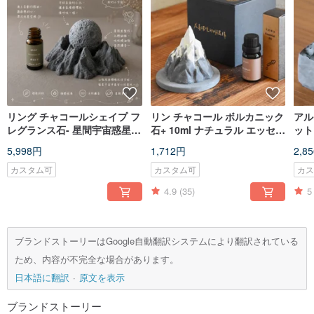
リング チャコールシェイプ フ
リン チャコール ボルカニック
アル
レグランス石- 星間宇宙惑星タ
石+ 10ml ナチュラル エッセン
ット
イプ
シャル オイル ホーム フレグ
イル 
5,998円
1,712円
2,8
ランス セット
カスタム可
カスタム可
カ
4.9
(35)
5
ブランドストーリーはGoogle自動翻訳システムにより翻訳されている
ため、内容が不完全な場合があります。
日本語に翻訳
原文を表示
ブランドストーリー