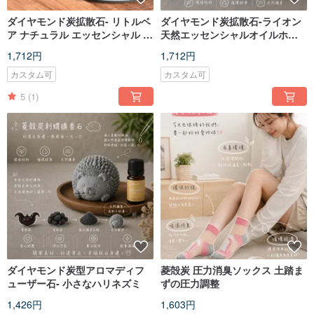
ダイヤモンド炭拡散石- リトルベ
ダイヤモンド炭拡散石-ライオン
ア ナチュラル エッセンシャル オ
天然エッセンシャルオイルホー
イル ホーム フレグランス セット
ムフレグランスセット
1,712円
1,712円
カスタム可
カスタム可
5
(1)
ダイヤモンド炭型アロマディフ
菱殻炭 圧力消臭ソックス 土踏ま
ューザー石- 小さなハリネズミ
ずの圧力調整
1,426円
1,603円