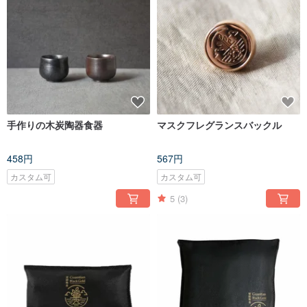
手作りの木炭陶器食器
マスクフレグランスバックル
458円
567円
カスタム可
カスタム可
5
(3)