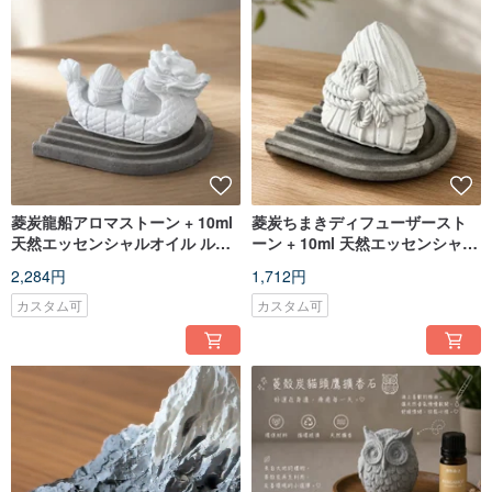
菱炭龍船アロマストーン + 10ml
菱炭ちまきディフューザースト
天然エッセンシャルオイル ルー
ーン + 10ml 天然エッセンシャル
ムフレグランスセット
オイル 空間芳香セット
2,284円
1,712円
カスタム可
カスタム可