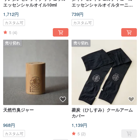
エッセンシャルオイル10ml
エッセンシャルオイルターニン
グソープ
1,712円
739円
カスタム可
カスタム可
5
(4)
売り切れ
売り切れ
天然竹臭ジャー
菱炭（ひしすみ）クールアーム
カバー
968円
1,139円
5
(2)
カスタム可