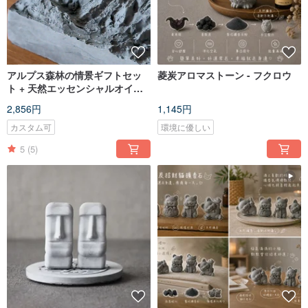
アルプス森林の情景ギフトセッ
菱炭アロマストーン - フクロウ
ト + 天然エッセンシャルオイル
10ml x 2 本
2,856円
1,145円
カスタム可
環境に優しい
5
(5)