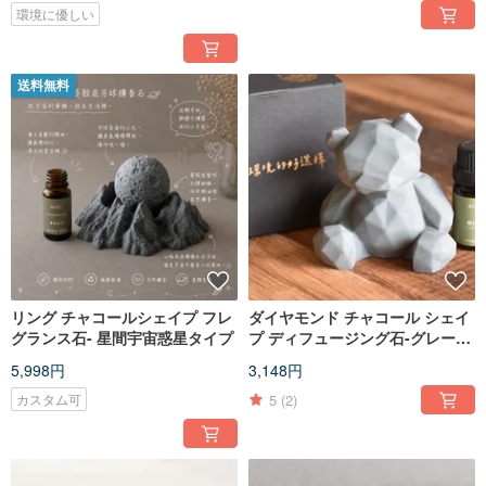
環境に優しい
送料無料
リング チャコールシェイプ フレ
ダイヤモンド チャコール シェイ
グランス石- 星間宇宙惑星タイプ
プ ディフュージング石-グレー予
約注文 7 日間
5,998円
3,148円
5
(2)
カスタム可