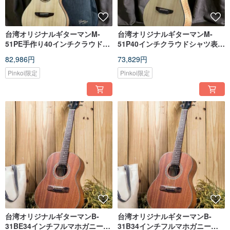
台湾オリジナルギターマンM-
台湾オリジナルギターマンM-
51PE手作り40インチクラウドシ
51P40インチクラウドシャツ表面
ャツ表面シングルタイガーパタ
ベニヤタイガーパターンメープ
82,986円
73,829円
ーンメープルピックアップバー
ル手作りOMバレルギター
ジョン
Pinkoi限定
Pinkoi限定
台湾オリジナルギターマンB-
台湾オリジナルギターマンB-
31BE34インチフルマホガニー表
31B34インチフルマホガニー表