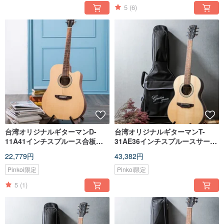
5
(6)
台湾オリジナルギターマンD-
台湾オリジナルギターマンT-
11A41インチスプルース合板手
31AE36インチスプルースサーフ
作りクラシックDバレルギター
ェスシングルハンドメイドトラ
22,779円
43,382円
ベルエレクトリック木製ギター
ピックアップバージョン
Pinkoi限定
Pinkoi限定
5
(1)