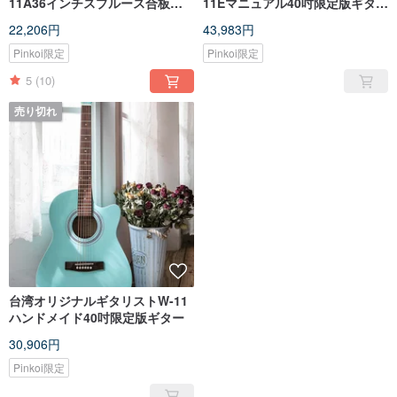
11A36インチスプルース合板手
11Eマニュアル40吋限定版ギター
作りトラベルギター
ピックアップバージョン
22,206円
43,983円
Pinkoi限定
Pinkoi限定
5
(10)
売り切れ
台湾オリジナルギタリストW-11
ハンドメイド40吋限定版ギター
30,906円
Pinkoi限定