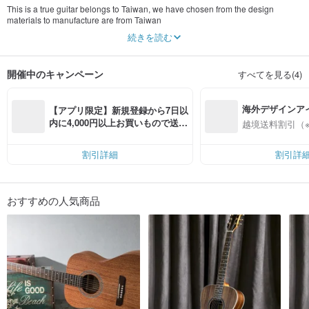
This is a true guitar belongs to Taiwan, we have chosen from the design
materials to manufacture are from Taiwan
Every guitar we make is hand-crafted over 2 hundred steps
続きを読む
No matter what the price of the guitar
Use the highest quality to take each guitar seriously
We have no gorgeous appearance and luxurious wood
開催中のキャンペーン
すべてを見る(4)
But we use a skillful technique to create a guitar that has a great feel and fine
sound
Time will prove his worth
海外デザインア
Every guitar we create is unique
【アプリ限定】新規登録から7日以
He is not just a guitar, but an important partner in your music journey
入
内に4,000円以上お買いもので送料
越境送料割引（
Only you can show his value
無料（最大500円OFF）
We are Taiwan's original guitar brand ~ guitarman
割引詳細
割引詳
おすすめの人気商品