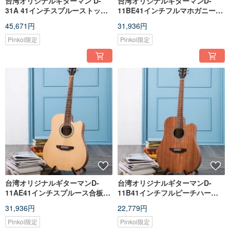
台湾オリジナルギターマン D-
台湾オリジナルギターマンD-
31A 41インチスプルーストップ
11BE41インチフルマホガニー合
ソリッドハンドメイドクラシッ
板手作りクラシックDバレル電動
45,671円
31,936円
クDバレルギター
木製ギターピックアップバージ
ョン
Pinkoi限定
Pinkoi限定
台湾オリジナルギターマンD-
台湾オリジナルギターマンD-
11AE41インチスプルース合板D
11B41インチフルピーチハート
バレル電動木製ギターピックア
合板手作りクラシックDバレルギ
31,936円
22,779円
ップバージョン
ター
Pinkoi限定
Pinkoi限定