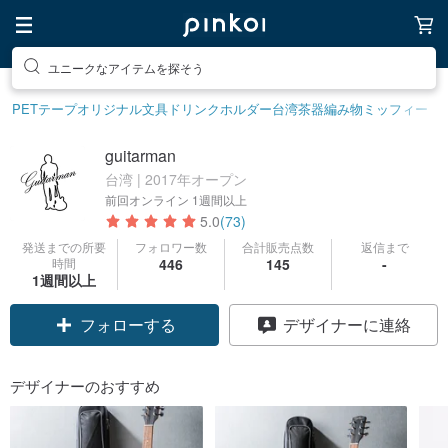
素敵な生活グッズを探そう
PETテープ
オリジナル文具
ドリンクホルダー
台湾茶器
編み物
ミッフィー
guitarman
台湾 | 2017年オープン
前回オンライン
1週間以上
5.0
(73)
発送までの所要
フォロワー数
合計販売点数
返信まで
時間
446
145
-
1週間以上
フォローする
デザイナーに連絡
デザイナーのおすすめ