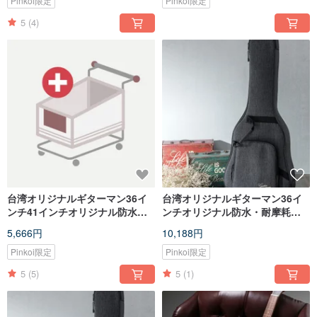
Pinkoi限定
Pinkoi限定
5
(4)
台湾オリジナルギターマン36イ
台湾オリジナルギターマン36イ
ンチ41インチオリジナル防水・
ンチオリジナル防水・耐摩耗性
耐摩耗木製ギター超厚ソフトボ
アコースティックギター超厚手
5,666円
10,188円
ックス限定リットル-
ソフトボックス/厚手ピアノバッ
グ
Pinkoi限定
Pinkoi限定
5
(5)
5
(1)