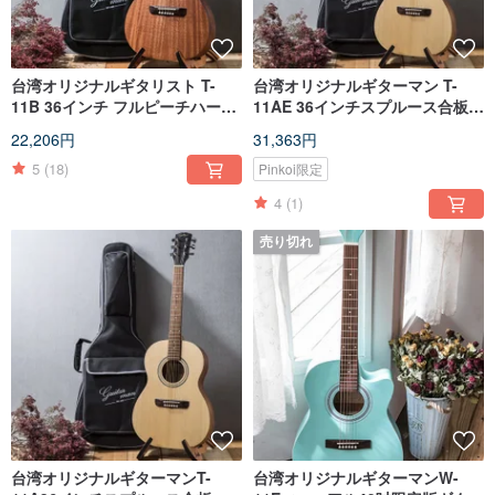
台湾オリジナルギタリスト T-
台湾オリジナルギターマン T-
11B 36インチ フルピーチハート
11AE 36インチスプルース合板ハ
合板 ハンドメイド トラベルギタ
ンドメイドトラベルエレキギタ
22,206円
31,363円
ー
ーピックアップ
5
(18)
Pinkoi限定
4
(1)
売り切れ
台湾オリジナルギターマンT-
台湾オリジナルギターマンW-