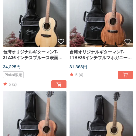
台湾オリジナルギターマンT-
台湾オリジナルギターマンT-
31A36インチスプルース表面シ
11BE36インチフルマホガニー合
ングルハンドメイドトラベルギ
板トラベルベークライトギター
34,225円
31,363円
ター
5
(4)
Pinkoi限定
5
(2)