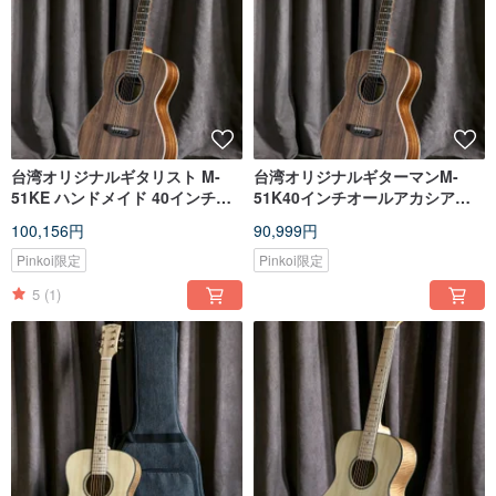
台湾オリジナルギタリスト M-
台湾オリジナルギターマンM-
51KE ハンドメイド 40インチフ
51K40インチオールアカシア単
ルアカシア材突き板ピックアッ
板手作りOMバレルギター
100,156円
90,999円
プバージョン
Pinkoi限定
Pinkoi限定
5
(1)