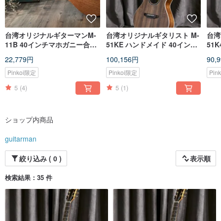
台湾オリジナルギターマンM-
台湾オリジナルギタリスト M-
台湾
11B 40インチマホガニー合板
51KE ハンドメイド 40インチ
51
ハンドメイド40インチOMバ
フルアカシア材突き板ピック
単板
22,779円
100,156円
90,
レルギター
アップバージョン
Pinkoi限定
Pinkoi限定
Pin
5
(4)
5
(1)
ショップ内商品
guitarman
絞り込み ( 0 )
表示順
検索結果：35 件