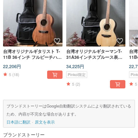
台湾オリジナルギタリスト T-
台湾オリジナルギターマンT-
台湾
11B 36インチ フルピーチハー
31A36インチスプルース表面
11
ト合板 ハンドメイド トラベル
シングルハンドメイドトラベ
ト合
22,206円
34,225円
22,
ギター
ルギター
ルギ
5
(18)
Pinkoi限定
Pin
5
(2)
5
ブランドストーリーはGoogle自動翻訳システムにより翻訳されている
ため、内容が不完全な場合があります。
日本語に翻訳
原文を表示
ブランドストーリー