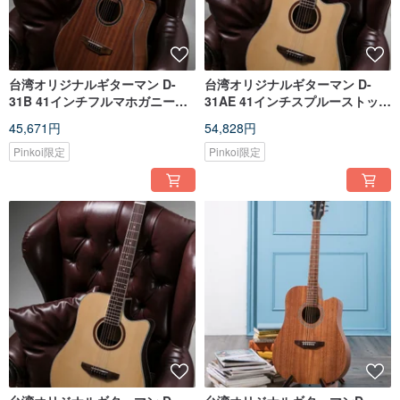
台湾オリジナルギターマン D-
台湾オリジナルギターマン D-
31B 41インチフルマホガニーベ
31AE 41インチスプルーストップ
ニアハンドメイドクラシックDバ
ソリッドボードハンドメイドク
45,671円
54,828円
レルギター
ラシックDバレルエレキギター
Pinkoi限定
Pinkoi限定