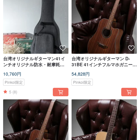
台湾オリジナルギターマン41イ
台湾オリジナルギターマン D-
ンチオリジナル防水・耐摩耗性
31BE 41インチフルマホガニーベ
アコースティックギター超厚手
ニアハンドメイドクラシックDバ
10,760円
54,828円
ソフトボックス/厚手ピアノバッ
レルベークライト
グ
Pinkoi限定
Pinkoi限定
5
(8)