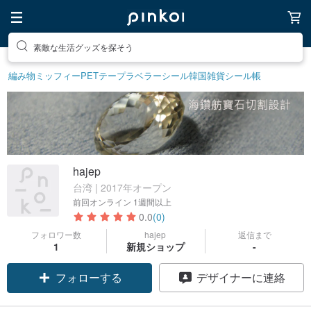
素敵な生活グッズを探そう
編み物
ミッフィー
PETテープ
ラベラーシール
韓国雑貨
シール帳
hajep
台湾 | 2017年オープン
前回オンライン
1週間以上
0.0
(0)
フォロワー数
hajep
返信まで
1
新規ショップ
-
フォローする
デザイナーに連絡