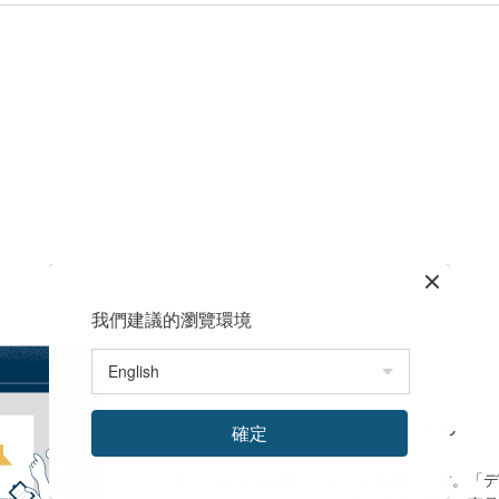
我們建議的瀏覽環境
ショップにまだ商品がありません
確定
ショップは現在休暇中、または準備中です。「デ