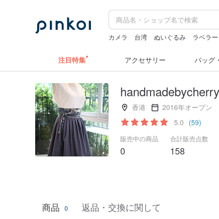
カメラ
台湾
ぬいぐるみ
ラベラー
sugar valentine
zizifei
注目特集
アクセサリー
バッグ
handmadebycherr
香港
2016年オープン
5.0
(59)
販売中の商品
合計販売点数
0
158
商品
返品・交換に関して
0